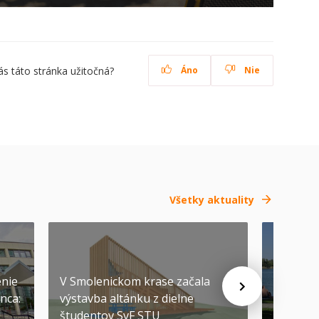
ás táto stránka užitočná?
Áno
Nie
Všetky aktuality
SEP
-
04
enie
V Smolenickom krase začala
nca:
výstavba altánku z dielne
Pozývam
študentov SvF STU
prvákov