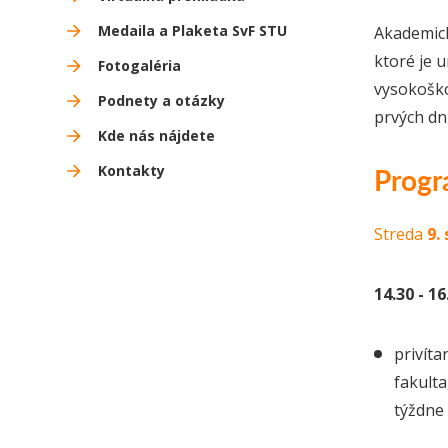
Medaila a Plaketa SvF STU
Akademick
ktoré je 
Fotogaléria
vysokoško
Podnety a otázky
prvých dn
Kde nás nájdete
Prog
Kontakty
Streda
9.
14.30 - 1
privíta
fakulta
týždne 