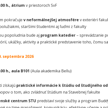
8.00 h., átrium
v priestoroch SvF
m pokračuje
v neformálnejšej atmosfére
v exteriéri fak
polužiakmi, staršími študentmi aj ľuďmi z fakulty
ou popoludnia bude aj
program katedier
– sprevádzanie po
órií, ukážky, aktivity a praktické predstavenie toho, čomu 
0. septembra 2026
2.00 h., aula B101
(Aula akademika Bellu)
i získajú
praktické informácie k štúdiu od študijného o
opov o tom, ako zvládnuť štúdium na Stavebnej fakulte
enské centrum STU
predstaví svoje služby a program Bud
né na time manažment, komunikáciu, efektívne učenie a pr