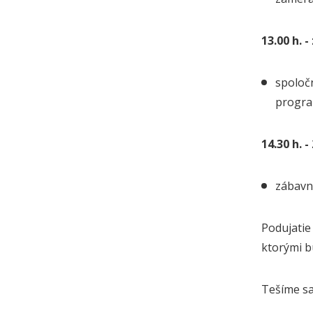
13.00 h. 
spoloč
progr
14.30 h. 
zábavn
Podujati
ktorými bu
Tešíme s