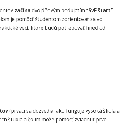
dentov
začína
dvojdňovým podujatím
“SvF štart”
,
eľom je pomôcť študentom zorientovať sa vo
raktické veci, ktoré budú potrebovať hneď od
ntov
(prváci sa dozvedia, ako funguje vysoká škola a
tkoch štúdia a čo im môže pomôcť zvládnuť prvé