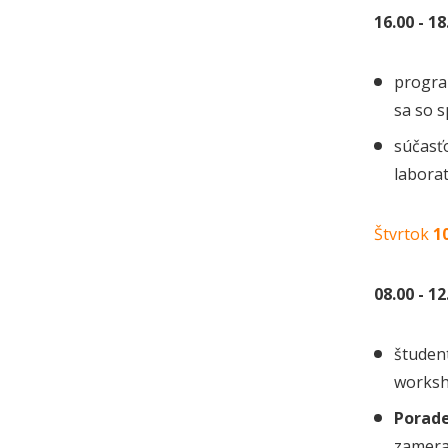
16.00 - 1
progra
sa so s
súčasť
laborat
Štvrtok
1
08.00 - 1
študent
worksh
Porad
zamera