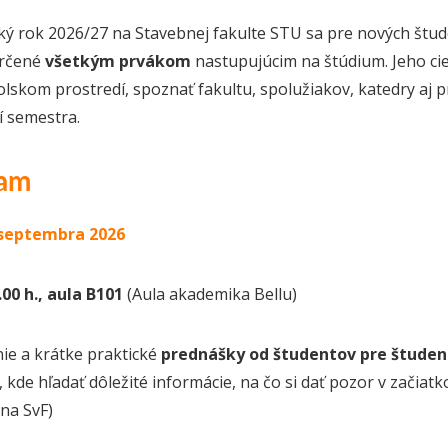
ý rok 2026/27 na Stavebnej fakulte STU sa pre nových štu
určené
všetkým prvákom
nastupujúcim na štúdium. Jeho ci
lskom prostredí, spoznať fakultu, spolužiakov, katedry aj p
í semestra.
ram
 septembra 2026
6.00 h., aula B101
(Aula akademika Bellu)
nie a krátke praktické
prednášky od študentov pre štude
, kde hľadať dôležité informácie, na čo si dať pozor v začia
na SvF)