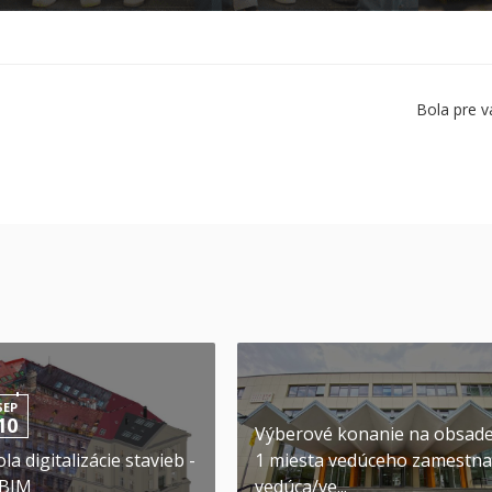
Bola pre v
SEP
10
Výberové konanie na obsad
la digitalizácie stavieb -
1 miesta vedúceho zamestna
 BIM
vedúca/ve...