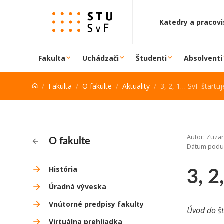
Prejsť na obsah
Katedry a pracov
Fakulta
Uchádzači
Študenti
Absolventi
Fakulta
O fakulte
Aktuality
3, 2, 1… SvF štartuj
Autor: Zuzan
O fakulte
Dátum poduj
3, 2
História
Úradná výveska
Vnútorné predpisy fakulty
Úvod do št
Virtuálna prehliadka