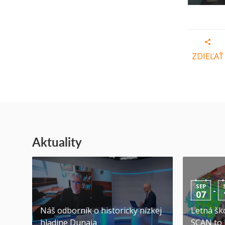
ZDIEĽAŤ
Aktuality
SEP
-
07
Náš odborník o historicky nízkej
Letná ško
hladine Dunaja
SCAN to