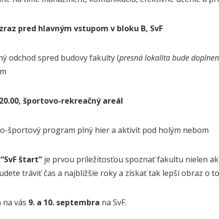
- zraz pred hlavným vstupom v bloku B, SvF
ný odchod spred budovy fakulty (
presná lokalita bude doplnen
am
- 20.00, športovo-rekreačný areál
o-športový program plný hier a aktivít pod holým nebom
e
“SvF štart”
je prvou príležitosťou spoznať fakultu nielen ak
dete tráviť čas a najbližšie roky a získať tak lepší obraz o 
a na vás
9. a 10. septembra
na SvF.