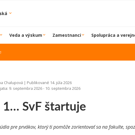
iská
Veda a výskum
Zamestnanci
Spolupráca a verejn
e
a Chalupová | Publikované 14. júla 2026
atia: 9. septembra 2026 - 10. septembra 2026
, 1… SvF štartuje
údia pre prvákov, ktorý ti pomôže zorientovať sa na fakulte, spo