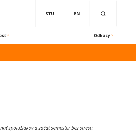
STU
EN
osť
Odkazy
znať spolužiakov a začať semester bez stresu.