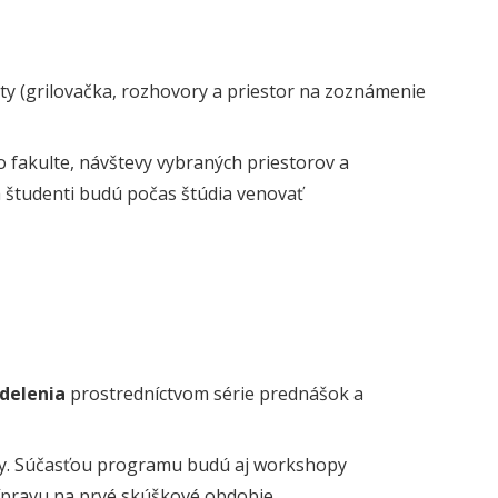
ulty (grilovačka, rozhovory a priestor na zoznámenie
 fakulte, návštevy vybraných priestorov a
sa študenti budú počas štúdia venovať
ddelenia
prostredníctvom série prednášok a
dy. Súčasťou programu budú aj workshopy
ípravu na prvé skúškové obdobie.