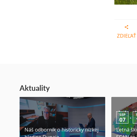
ZDIEĽAŤ
Aktuality
SEP
-
07
Náš odborník o historicky nízkej
Letná ško
hladine Dunaja
SCAN to