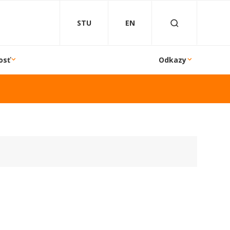
STU
EN
osť
Odkazy