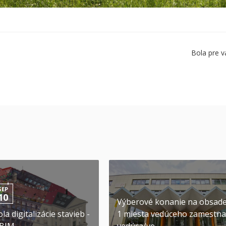
Bola pre v
SEP
10
Výberové konanie na obsad
la digitalizácie stavieb -
1 miesta vedúceho zamestna
 BIM
vedúca/ve...