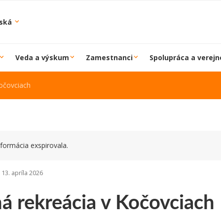
iská
Veda a výskum
Zamestnanci
Spolupráca a verejn
Kočovciach
formácia exspirovala.
13. apríla 2026
á rekreácia v Kočovciach