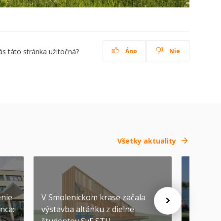
ás táto stránka užitočná?
Áno
Nie
Všetky aktuality
SEP
-
04
enie
V Smolenickom krase začala
nca:
výstavba altánku z dielne
Pozývam
študentov SvF STU
prvákov