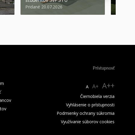
Pridané 20.07.2026
Pridané 1
Prístupnosť
um
A++
A+
A
ť
Čiernobiela verzia
ancov
Vyhlásenie o prístupnosti
tov
Podmienky ochrany súkromia
Využívanie súborov cookies