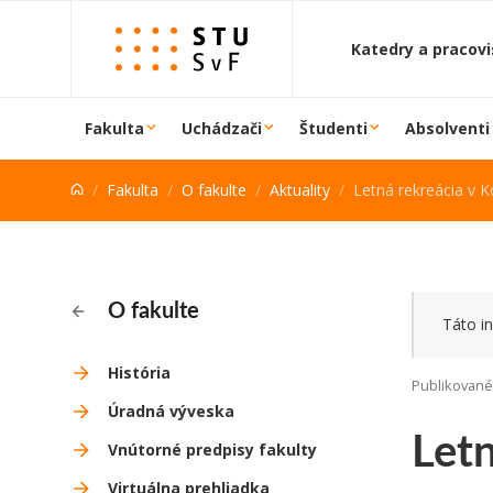
Prejsť na obsah
Katedry a pracov
Fakulta
Uchádzači
Študenti
Absolventi
Fakulta
O fakulte
Aktuality
Letná rekreácia v 
O fakulte
Táto in
História
Publikované 
Úradná výveska
Letn
Vnútorné predpisy fakulty
Virtuálna prehliadka