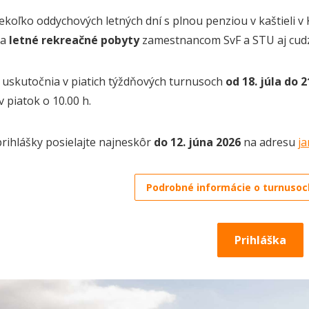
iekoľko oddychových letných dní s plnou penziou v kaštieli v
ka
letné
rekreačné pobyty
zamestnancom SvF a STU aj cud
 uskutočnia v piatich týždňových turnusoch
od 18
. júla do
2
v piatok o 10.00 h.
rihlášky posielajte najneskôr
do 12. júna 202
6
na adresu
j
Podrobné informácie o turnusoc
Prihláška