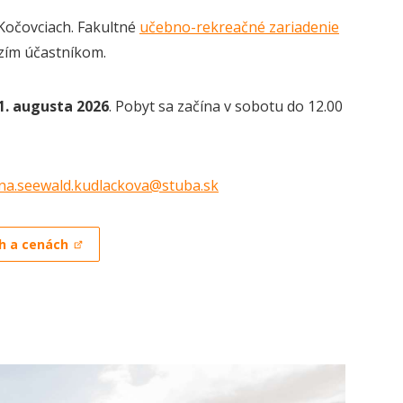
 Kočovciach. Fakultné
učebno-rekreačné zariadenie
zím účastníkom.
1
. augusta 202
6
. Pobyt sa začína v sobotu do 12.00
ana.seewald.kudlackova@stuba.sk
h a cenách