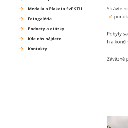
Strávte n
Medaila a Plaketa SvF STU
ponú
Fotogaléria
Podnety a otázky
Pobyty sa
Kde nás nájdete
h a končí 
Kontakty
Záväzné p