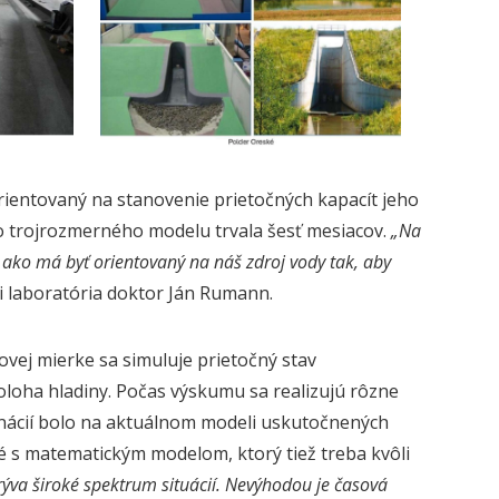
rientovaný na stanovenie prietočných kapacít jeho
o trojrozmerného modelu trvala šesť mesiacov.
„Na
 ako má byť orientovaný na náš zdroj vody tak, aby
ci laboratória doktor Ján Rumann.
vej mierke sa simuluje prietočný stav
poloha hladiny. Počas výskumu sa realizujú rôzne
inácií bolo na aktuálnom modeli uskutočnených
é s matematickým modelom, ktorý tiež treba kvôli
va široké spektrum situácií. Nevýhodou je časová