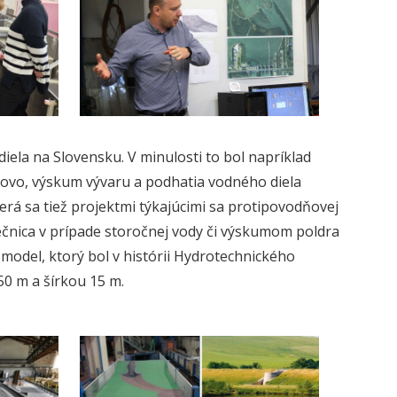
ela na Slovensku. V minulosti to bol napríklad
ovo, výskum vývaru a podhatia vodného diela
erá sa tiež projektmi týkajúcimi sa protipovodňovej
ečnica v prípade storočnej vody či výskumom poldra
model, ktorý bol v histórii Hydrotechnického
50 m a šírkou 15 m.