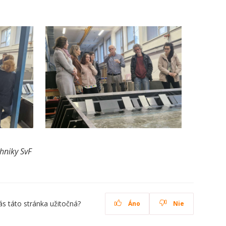
hniky SvF
ás táto stránka užitočná?
Áno
Nie