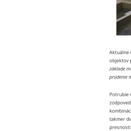
Aktuálne 
objektov 
základe ma
prúdenie n
Potrubie 
zodpoveda
kombináci
takmer dv
presnosti