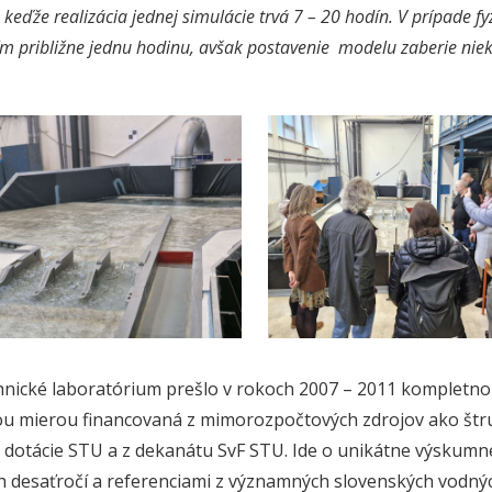
 keďže realizácia jednej simulácie trvá 7 – 20 hodín. V prípade 
 približne jednu hodinu, avšak postavenie modelu zaberie niek
nické laboratórium prešlo v rokoch 2007 – 2011 kompletnou
 mierou financovaná z mimorozpočtových zdrojov ako štruk
j dotácie STU a z dekanátu SvF STU. Ide o unikátne výskum
h desaťročí a referenciami z významných slovenských vodnýc