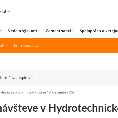
iská
Veda a výskum
Zamestnanci
Spolupráca a verejn
chnickom laboratóriu SvF
formácia exspirovala.
 Tatiana Zaťková | Publikované 18. decembra 2024
návšteve v Hydrotechnick