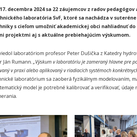
 17. decembra 2024 sa 22 záujemcov z radov pedagógov 
hnického laboratória SvF, ktoré sa nachádza v suteréne
hniky s cieľom umožniť akademickej obci nahliadnuť do 
mi projektmi aj s aktuálne prebiehajúcim výskumom.
viedol laboratóriom profesor Peter Dušička z Katedry hydro
or Ján Rumann.
„Výskum v laboratóriu je zameraný hlavne pre p
ovaný v praxi alebo aplikovaný v riadiacich systémoch konkrétnyc
nické laboratórium sa zaoberá fyzikálnym modelovaním, 
ematický model je potrebné kalibrovať a verifikovať, údaje 
erania.