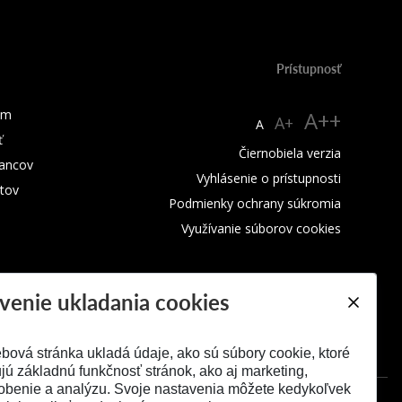
Prístupnosť
um
A++
A+
A
ť
Čiernobiela verzia
ancov
Vyhlásenie o prístupnosti
tov
Podmienky ochrany súkromia
Využívanie súborov cookies
venie ukladania cookies
bová stránka ukladá údaje, ako sú súbory cookie, ktoré
ú základnú funkčnosť stránok, ako aj marketing,
obenie a analýzu. Svoje nastavenia môžete kedykoľvek