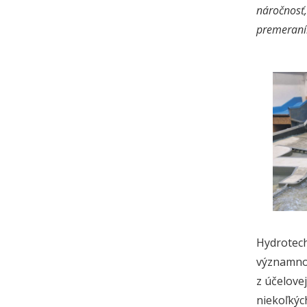
náročnosť,
premeraním
Hydrotech
významnou
z účelove
niekoľkýc