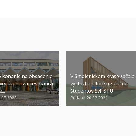
 konanie na obsadenie
V Smolenickom krase začala
 vedúceho zamestnanca:
výstavba altánku z dielne
...
študentov SvF STU
1.07.2026
Pridané 20.07.2026