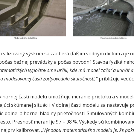
realizovaný výskum sa zaoberá ďalším vodným dielom a je o
počas bežnej prevádzky a počas povodní. Stavba fyzikálneh
tematických výpočtov sme určili, kde má model začať a končiť a
a modelovanej časti zodpovedalo skutočnosti,“
približuje vedú
v hornej časti modelu umožňuje meranie prietoku a v modelo
júci skúmanej situácii. V dolnej časti modelu sa nastavuje 
e dolnej a hornej hladiny prietočnosti. Simulovaných komb
esto. Presnosť meraní je 97 – 98 %. Výskedy sú kombinovan
 najprv kalibrovať.
„Výhodou matematického modelu je, že pokrý