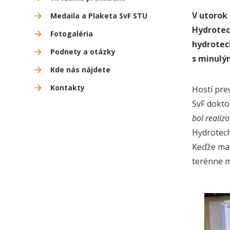
V utorok
Medaila a Plaketa SvF STU
Hydrotec
Fotogaléria
hydrotec
Podnety a otázky
s minulý
Kde nás nájdete
Kontakty
Hostí pre
SvF dokt
bol realiz
Hydrotech
Keďže mat
terénne m