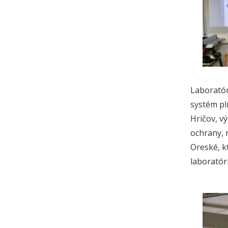
Laboratór
systém pl
Hričov, v
ochrany, 
Oreské, k
laboratór