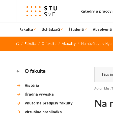
Prejsť na obsah
Katedry a pracov
Fakulta
Uchádzači
Študenti
Absolventi
Fakulta
O fakulte
Aktuality
Na návšteve v Hydrote
O fakulte
Táto in
História
Autor: Mgr.
Úradná výveska
Na 
Vnútorné predpisy fakulty
Virtuálna prehliadka