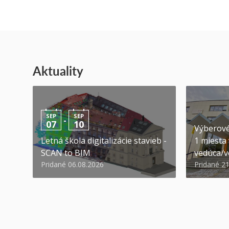
Aktuality
SEP
SEP
-
07
10
Výberové
Letná škola digitalizácie stavieb -
1 miesta
SCAN to BIM
vedúca/ve
Pridané 06.08.2026
Pridané 2