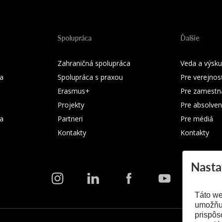
Spolupráca
Ďalšie
Zahraničná spolupráca
Veda a výsk
a
Spolupráca s praxou
Pre verejnos
Erasmus+
Pre zamestn
Projekty
Pre absolven
ka
Partneri
Pre médiá
Kontakty
Kontakty
Nasta
Táto we
umožňuj
prispôs