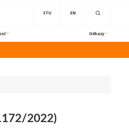
STU
EN
osť
Odkazy
1172/2022)