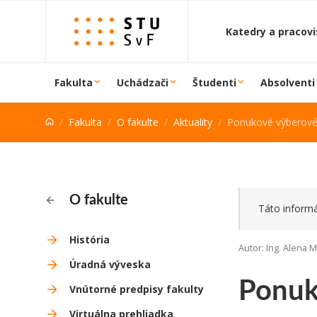
Prejsť na obsah
Katedry a pracov
Fakulta
Uchádzači
Študenti
Absolventi
Fakulta
O fakulte
Aktuality
Ponukové výberové
O fakulte
Táto informá
História
Autor: Ing. Alena 
Úradná výveska
Ponuk
Vnútorné predpisy fakulty
Virtuálna prehliadka