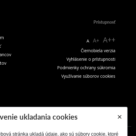
Prístupnosť
um
A++
A+
A
ť
Čiernobiela verzia
ancov
Vyhlásenie o prístupnosti
tov
Podmienky ochrany súkromia
Využívanie súborov cookies
venie ukladania cookies
bová stránka ukladá údaje, ako sú súbory cookie, ktoré