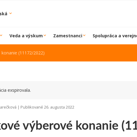
iská
Veda a výskum
Zamestnanci
Spolupráca a verejn
 konanie (11172/2022)
cia exspirovala.
Marečková | Publikované 26. augusta 2022
ové výberové konanie (1