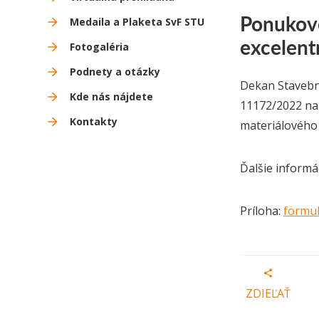
Ponukové
Medaila a Plaketa SvF STU
excelent
Fotogaléria
Podnety a otázky
Dekan Stavebne
Kde nás nájdete
11172/2022 na
Kontakty
materiálového i
Ďalšie informá
Príloha:
formu
ZDIEĽAŤ