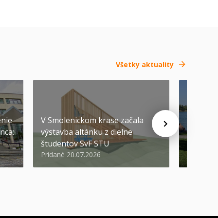
Všetky aktuality
SEP
-
04
enie
V Smolenickom krase začala
nca:
výstavba altánku z dielne
Pozývam
študentov SvF STU
prvákov
Pridané 20.07.2026
Pridané 1