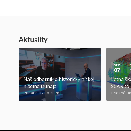
Aktuality
SEP
-
07
Náš odborník o historicky nízkej
Letná ško
hladine Dunaja
SCAN to
Pridané 07.08.2026
Pridané 0