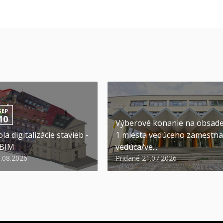
SEP
10
Výberové konanie na obsad
la digitalizácie stavieb -
1 miesta vedúceho zamestna
 BIM
vedúca/ve...
6.08.2026
Pridané 21.07.2026