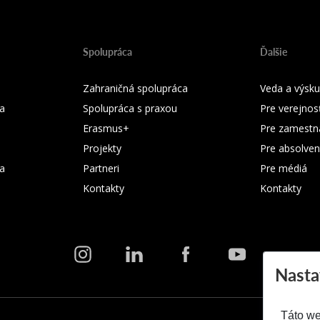
Spolupráca
Ďalšie
Zahraničná spolupráca
Veda a výsk
a
Spolupráca s praxou
Pre verejnos
Erasmus+
Pre zamestn
Projekty
Pre absolven
ka
Partneri
Pre médiá
Kontakty
Kontakty
Nasta
Táto we