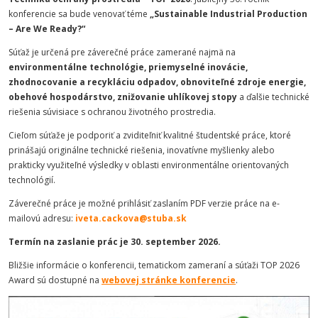
konferencie sa bude venovať téme
„Sustainable Industrial Production
– Are We Ready?“
Súťaž je určená pre záverečné práce zamerané najmä na
environmentálne technológie, priemyselné inovácie,
zhodnocovanie a recykláciu odpadov, obnoviteľné zdroje energie,
obehové hospodárstvo, znižovanie uhlíkovej stopy
a ďalšie technické
riešenia súvisiace s ochranou životného prostredia.
Cieľom súťaže je podporiť a zviditeľniť kvalitné študentské práce, ktoré
prinášajú originálne technické riešenia, inovatívne myšlienky alebo
prakticky využiteľné výsledky v oblasti environmentálne orientovaných
technológií.
Záverečné práce je možné prihlásiť zaslaním PDF verzie práce na e-
mailovú adresu:
iveta.cackova@stuba.sk
Termín na zaslanie prác je 30. september 2026.
Bližšie informácie o konferencii, tematickom zameraní a súťaži TOP 2026
Award sú dostupné na
webovej stránke konferencie
.