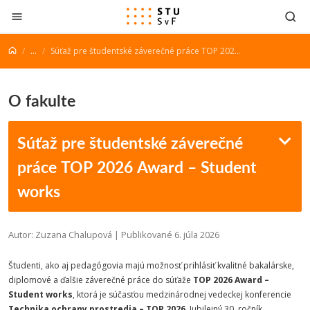
Prejsť na obsah
...
Súťaž pre študentské záverečné práce TOP 2026 Award – Student works
O fakulte
Súťaž pre študentské záverečné
práce TOP 2026 Award – Student
works
Autor: Zuzana Chalupová | Publikované 6. júla 2026
Študenti, ako aj pedagógovia majú možnosť prihlásiť kvalitné bakalárske,
diplomové a ďalšie záverečné práce do súťaže
TOP 2026 Award –
Student works
, ktorá je súčasťou medzinárodnej vedeckej konferencie
Technika ochrany prostredia – TOP 2026
. Jubilejný 30. ročník