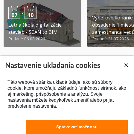
SEP
SEP
-
07
10
Výberové konanie
Letná škola digitalizácie
obsadenie 1 miest
stavieb - SCAN to BIM
zamestnanca: vedúc
Pridané 06.08.2026
Pridané 21.07.2026
Nastavenie ukladania cookies
Táto webová stránka ukladá údaje, ako sú súbory
SPÄŤ NA VRCH
cookie, ktoré umožňujú základnú funkčnosť stránok, ako
aj marketing, prispôsobenie a analýzu. Svoje
nastavenia môžete kedykoľvek zmeniť alebo prijať
predvolené nastavenia.
Spravovať možnosti