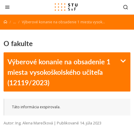
Prejsť na obsah
...
Výberové konanie na obsadenie 1 miesta vysokoškolského učiteľa (12119/2023)
O fakulte
Výberové konanie na obsadenie 1
miesta vysokoškolského učiteľa
(12119/2023)
Táto informácia exspirovala.
Autor: Ing. Alena Marečková | Publikované 14. júla 2023