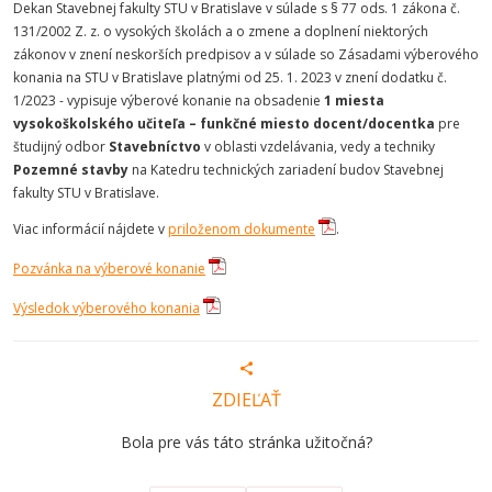
Dekan Stavebnej fakulty STU v Bratislave v súlade s § 77 ods. 1 zákona č.
131/2002 Z. z. o vysokých školách a o zmene a doplnení niektorých
zákonov v znení neskorších predpisov a v súlade so Zásadami výberového
konania na STU v Bratislave platnými od 25. 1. 2023 v znení dodatku č.
1/2023 - vypisuje výberové konanie na obsadenie
1 miesta
vysokoškolského učiteľa – funkčné miesto docent/docentka
pre
študijný odbor
Stavebníctvo
v oblasti vzdelávania, vedy a techniky
Pozemné stavby
na Katedru technických zariadení budov Stavebnej
fakulty STU v Bratislave.
Viac informácií nájdete v
priloženom dokumente
.
Pozvánka na výberové konanie
Výsledok výberového konania
ZDIEĽAŤ
Bola pre vás táto stránka užitočná?