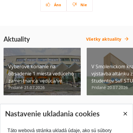
Áno
Nie
Aktuality
Všetky aktuality
Výberové konanie na
V Smolenickom kra
obsadenie 1 miesta vedúceho
výstavba altánku z
zamestnanca: vedúca/ve...
študentov SvF ST
Pridané 21.07.2026
Pridané 20.07.2026
Nastavenie ukladania cookies
Táto webová stránka ukladá údaje, ako sú súbory
SPÄŤ NA VRCH