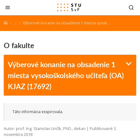
Prejsť na obsah
...
Výberové konanie na obsadenie 1 miesta vysokoškolského učiteľa (OA) KJAZ (17692)
O fakulte
Výberové konanie na obsadenie 1
miesta vysokoškolského učiteľa (OA)
KJAZ (17692)
Táto informácia exspirovala.
Autor: prof. Ing. Stanislav Unčík, PhD., dekan | Publikované 2.
novembra 2018