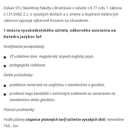
Dekan STU Stavebnej fakulty v Bratislave v súlade s § 77 ods. 1 zákona
č.131/2002 Z.z. o vysokých školách a o zmene a doplnení niektorých
zákonov vypisuje výberové konanie na obsadenie:
1 miesta vysokoškolského učiteľa, odborného asistenta na
Katedru jazykov SvF
Kvalifikačné predpoklady:
VŠ vzdelanie (min. magisterský stupeň) anglický jazyk,
pedagogické vzdelanie.
Ďalšie požiadavky:
publikácie zamerané na angličtinu v stavebníctve a geodézii,
prednosť majú kandidáti s technickým vzdelaním so zameraním na
stavebníctvo alebo geodéziu.
Platové podmienky:
Podľa platnej
stupnice platových taríf učiteľov vysokých škôl
, minimálne
766,- Eur.