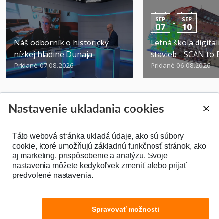
SEP
SEP
-
07
10
Náš odborník o historicky
Letná škola digital
nízkej hladine Dunaja
stavieb - SCAN to
Pridané 07.08.2026
Pridané 06.08.2026
Nastavenie ukladania cookies
Táto webová stránka ukladá údaje, ako sú súbory
SPÄŤ NA VRCH
cookie, ktoré umožňujú základnú funkčnosť stránok, ako
aj marketing, prispôsobenie a analýzu. Svoje
nastavenia môžete kedykoľvek zmeniť alebo prijať
predvolené nastavenia.
Spravovať možnosti