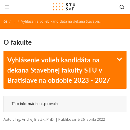
Prejsť na obsah
...
Vyhlásenie volieb kandidáta na dekana Stavebnej fakulty STU v Bratislave na obdobie 2023 - 2027
O fakulte
Vyhlásenie volieb kandidáta na
dekana Stavebnej fakulty STU v
Bratislave na obdobie 2023 - 2027
Táto informácia exspirovala.
Autor: Ing. Andrej Bisták, PhD. | Publikované 26. apríla 2022