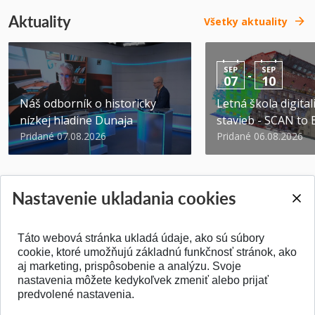
Aktuality
Všetky aktuality
SEP
SEP
-
07
10
Náš odborník o historicky
Letná škola digital
nízkej hladine Dunaja
stavieb - SCAN to
Pridané 07.08.2026
Pridané 06.08.2026
Nastavenie ukladania cookies
Táto webová stránka ukladá údaje, ako sú súbory
SPÄŤ NA VRCH
cookie, ktoré umožňujú základnú funkčnosť stránok, ako
aj marketing, prispôsobenie a analýzu. Svoje
nastavenia môžete kedykoľvek zmeniť alebo prijať
predvolené nastavenia.