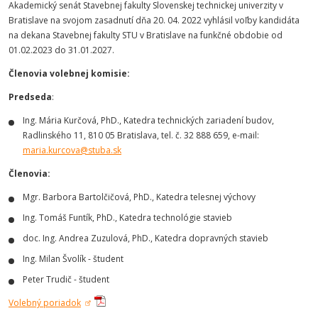
Akademický senát Stavebnej fakulty Slovenskej technickej univerzity v
Bratislave na svojom zasadnutí dňa 20. 04. 2022 vyhlásil voľby kandidáta
na dekana Stavebnej fakulty STU v Bratislave na funkčné obdobie od
01.02.2023 do 31.01.2027.
Členovia volebnej komisie:
Predseda
:
Ing. Mária Kurčová, PhD., Katedra technických zariadení budov,
Radlinského 11, 810 05 Bratislava, tel. č. 32 888 659, e-mail:
maria.kurcova@stuba.sk
Členovia:
Mgr. Barbora Bartolčičová, PhD., Katedra telesnej výchovy
Ing. Tomáš Funtík, PhD., Katedra technológie stavieb
doc. Ing. Andrea Zuzulová, PhD., Katedra dopravných stavieb
Ing. Milan Švolík - študent
Peter Trudič - študent
Volebný poriadok