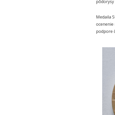
pôdorysy 
Medaila S
ocenenie 
podpore č