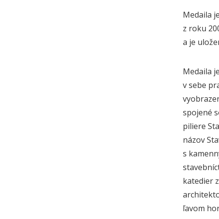
Medaila j
z roku 20
a je ulož
Medaila j
v sebe pr
vyobrazen
spojené s
piliere S
názov Sta
s kamenný
stavebníc
katedier z
architekto
ľavom hor