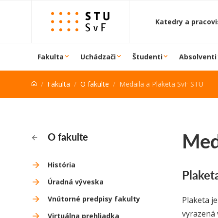
Prejsť na obsah
Katedry a pracov
Fakulta
Uchádzači
Študenti
Absolventi
Fakulta
O fakulte
Medaila a Plaketa SvF STU
Med
O fakulte
História
Plaket
Úradná výveska
Vnútorné predpisy fakulty
Plaketa j
vyrazená 
Virtuálna prehliadka