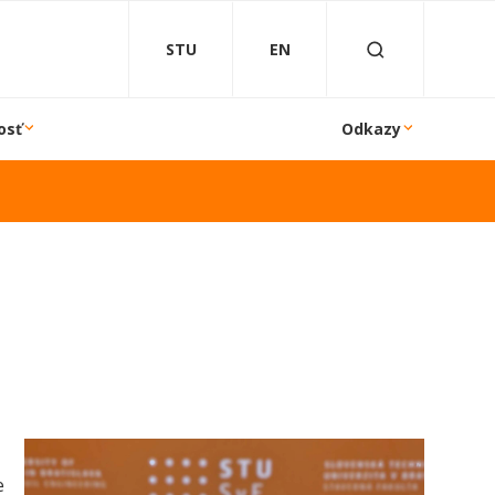
STU
EN
osť
Odkazy
e