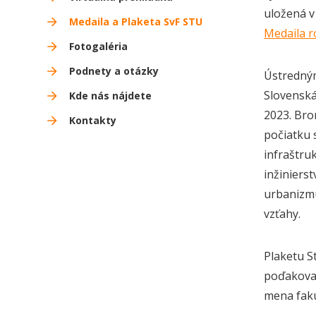
uložená v
Medaila a Plaketa SvF STU
Medaila r
Fotogaléria
Podnety a otázky
Ústredným
Slovenská
Kde nás nájdete
2023. Bro
Kontakty
počiatku s
infraštruk
inžinierst
urbanizmu
vzťahy.
Plaketu S
poďakovan
mena faku