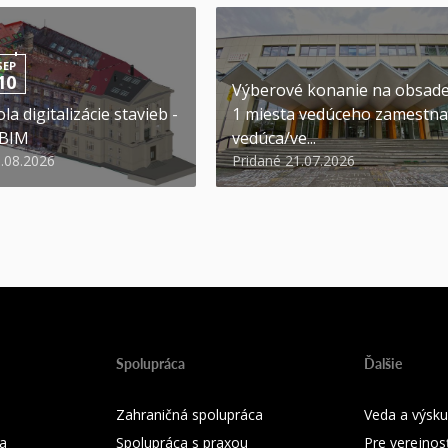
SEP
10
Výberové konanie na obsad
la digitalizácie stavieb -
1 miesta vedúceho zamestna
 BIM
vedúca/ve...
6.08.2026
Pridané 21.07.2026
Spolupráca
Ďalšie
Zahraničná spolupráca
Veda a výsk
a
Spolupráca s praxou
Pre verejnos