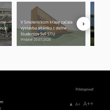
SEP
-
04
enie
V Smolenickom krase začala
nca:
výstavba altánku z dielne
Pozývam
študentov SvF STU
prvákov
Pridané 20.07.2026
Pridané 1
Prístupnosť
um
A++
A+
A
ť