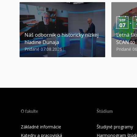
SEP
-
07
Náš odborník o historicky nízkej
Letná ško
hladine Dunaja
SCAN to
Pridané 07.08.2026
Pridané 0
O fakulte
Štúdium
Základné informácie
Študijné programy
Katedry a pracoviská
Harmonogram štúdi