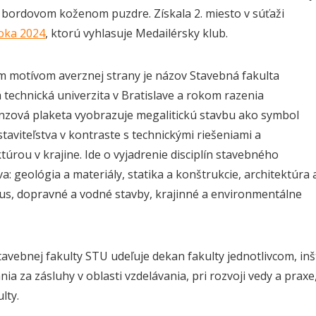
 bordovom koženom puzdre. Získala 2. miesto v súťaži
oka 2024
, ktorú vyhlasuje Medailérsky klub.
 motívom averznej strany je názov Stavebná fakulta
 technická univerzita v Bratislave a rokom razenia
nzová plaketa vyobrazuje megalitickú stavbu ako symbol
taviteľstva v kontraste s technickými riešeniami a
túrou v krajine. Ide o vyjadrenie disciplín stavebného
va: geológia a materiály, statika a konštrukcie, architektúra 
s, dopravné a vodné stavby, krajinné a environmentálne
tavebnej fakulty STU udeľuje dekan fakulty jednotlivcom, in
ia za zásluhy v oblasti vzdelávania, pri rozvoji vedy a praxe
lty.