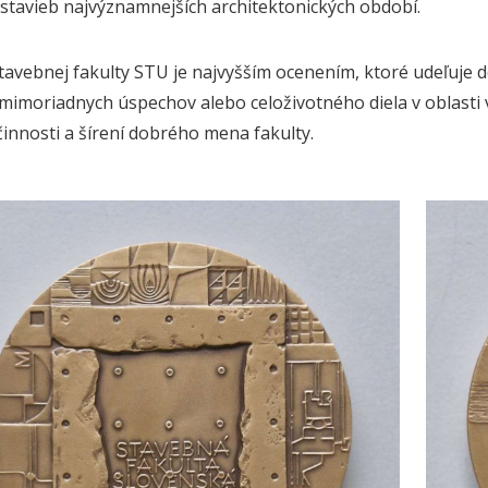
stavieb najvýznamnejších architektonických období.
tavebnej fakulty STU je najvyšším ocenením, ktoré udeľuje d
mimoriadnych úspechov alebo celoživotného diela v oblasti vz
innosti a šírení dobrého mena fakulty.