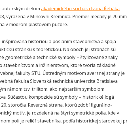
e autorským dielom
akademického sochára Ivana Řeháka
08, vyrazená v Mincovni Kremnica. Priemer medaily je 70 mm
ená v modrom plastovom puzdre.
e inšpirovaná históriou a poslaním stavebníctva a spája
aktickú stránku s teoretickou. Na oboch jej stranách sú
é geometrické a technické symboly – štylizované znaky
o stavebníctvom a inžinierstvom, ktoré tvoria základné
tavebnej fakulty STU. Ústredným motívom averznej strany je
vebná fakulta Slovenská technická univerzita Bratislava
m rámom tzv. trilitom, ako najstarším symbolom
tva. Súčasťou kompozície sú symboly – historické logá
 20. storočia. Reverzná strana, ktorú zdobí figurálno-
nický motív, je rozdelená na štyri symetrické polia, kde v
nom poli je reliéf stavebníka, podľa historickej starovekej 