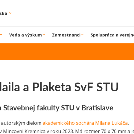
iská
Veda a výskum
Zamestnanci
Spolupráca a verejn
aila a Plaketa SvF STU
a Stavebnej fakulty STU v Bratislave
e autorským dielom
akademického sochára Milana Lukáča
,
v Mincovni Kremnica v roku 2023. Má rozmer 70 x 70 mm a j