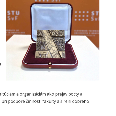
a
štitúciám a organizáciám ako prejav pocty a
, pri podpore činnosti fakulty a šírení dobrého