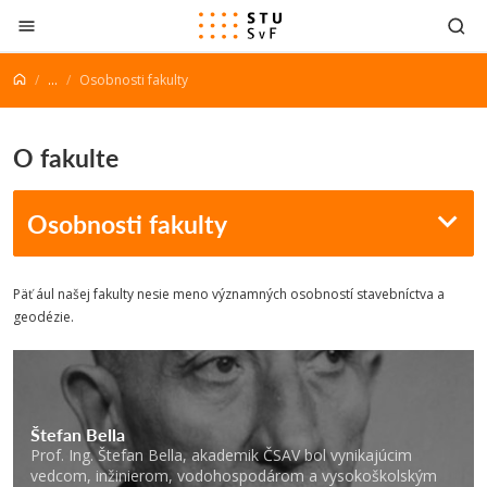
Prejsť na obsah
...
Osobnosti fakulty
O fakulte
Osobnosti fakulty
Päť ául našej fakulty nesie meno významných osobností stavebníctva a
geodézie.
Štefan Bella
Prof. Ing. Štefan Bella, akademik ČSAV bol vynikajúcim
vedcom, inžinierom, vodohospodárom a vysokoškolským