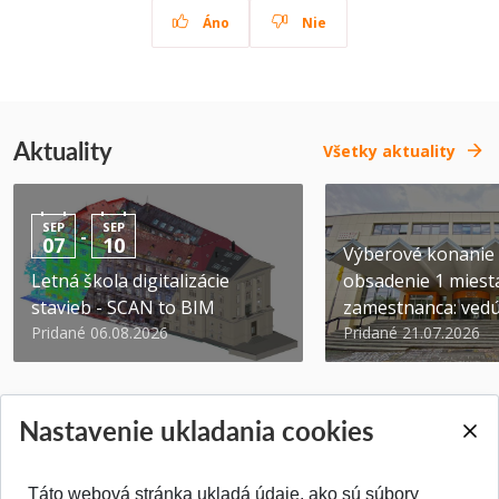
Áno
Nie
Aktuality
Všetky aktuality
SEP
SEP
-
07
10
Výberové konanie
Letná škola digitalizácie
obsadenie 1 miest
stavieb - SCAN to BIM
zamestnanca: vedúc
Pridané 06.08.2026
Pridané 21.07.2026
Nastavenie ukladania cookies
Táto webová stránka ukladá údaje, ako sú súbory