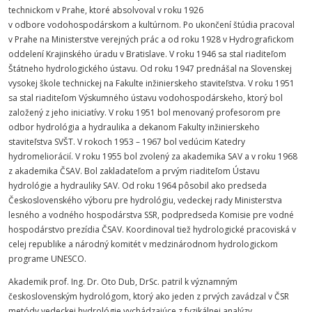
technickom v Prahe, ktoré absolvoval v roku 1926
v odbore vodohospodárskom a kultúrnom. Po ukončení štúdia pracoval
v Prahe na Ministerstve verejných prác a od roku 1928 v Hydrografickom
oddelení Krajinského úradu v Bratislave. V roku 1946 sa stal riaditeľom
Štátneho hydrologického ústavu. Od roku 1947 prednášal na Slovenskej
vysokej škole technickej na Fakulte inžinierskeho staviteľstva. V roku 1951
sa stal riaditeľom Výskumného ústavu vodohospodárskeho, ktorý bol
založený z jeho iniciatívy. V roku 1951 bol menovaný profesorom pre
odbor hydrológia a hydraulika a dekanom Fakulty inžinierskeho
staviteľstva SVŠT. V rokoch 1953 – 1967 bol vedúcim Katedry
hydromeliorácií. V roku 1955 bol zvolený za akademika SAV a v roku 1968
z akademika ČSAV. Bol zakladateľom a prvým riaditeľom Ústavu
hydrológie a hydrauliky SAV. Od roku 1964 pôsobil ako predseda
Československého výboru pre hydrológiu, vedeckej rady Ministerstva
lesného a vodného hospodárstva SSR, podpredseda Komisie pre vodné
hospodárstvo prezídia ČSAV. Koordinoval tiež hydrologické pracoviská v
celej republike a národný komitét v medzinárodnom hydrologickom
programe UNESCO.
Akademik prof. Ing. Dr. Oto Dub, DrSc. patril k významným
československým hydrológom, ktorý ako jeden z prvých zavádzal v ČSR
metódy vedeckej hydrológie vychádzajúce z fyzikálnej analýzy