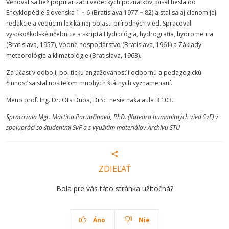
Venoval sa tiež popularizácii vedeckých poznatkov, písal heslá do
Encyklopédie Slovenska 1
–
6 (Bratislava 1977
–
82) a stal sa aj členom jej
redakcie a vedúcim lexikálnej oblasti prírodných vied. Spracoval
vysokoškolské učebnice a skriptá Hydrológia, hydrografia, hydrometria
(Bratislava, 1957), Vodné hospodárstvo (Bratislava, 1961) a Základy
meteorológie a klimatológie (Bratislava, 1963).
Za účasť v odboji, politickú angažovanosť i odbornú a pedagogickú
činnosť sa stal nositeľom mnohých štátnych vyznamenaní.
Meno prof. Ing. Dr. Ota Duba, DrSc. nesie naša aula B 103.
Spracovala Mgr. Martina Porubčinová, PhD. (Katedra humanitných vied SvF) v
spolupráci so študentmi SvF a s využitím materiálov Archívu STU
ZDIEĽAŤ
Bola pre vás táto stránka užitočná?
Áno
Nie