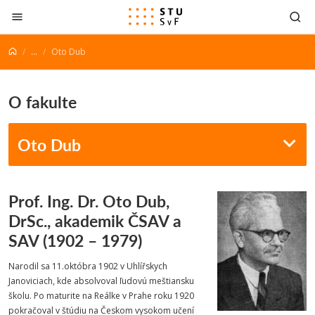
Prejsť na obsah
...
Oto Dub
O fakulte
Oto Dub
Prof. Ing. Dr. Oto Dub,
DrSc., akademik ČSAV a
SAV (1902 – 1979)
Narodil sa 11.októbra 1902 v Uhlířskych
Janoviciach, kde absolvoval ľudovú meštiansku
školu. Po maturite na Reálke v Prahe roku 1920
pokračoval v štúdiu na Českom vysokom učení