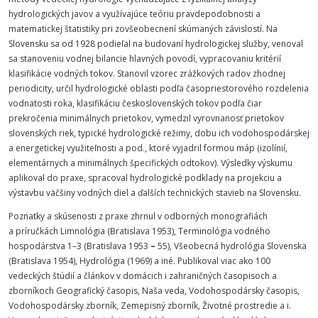
hydrologických javov a využívajúce teóriu pravdepodobnosti a
matematickej štatistiky pri zovšeobecnení skúmaných závislostí. Na
Slovensku sa od 1928 podieľal na budovaní hydrologickej služby, venoval
sa stanoveniu vodnej bilancie hlavných povodí, vypracovaniu kritérií
klasifikácie vodných tokov. Stanovil vzorec zrážkových radov zhodnej
periodicity, určil hydrologické oblasti podľa časopriestorového rozdelenia
vodnatosti roka, klasifikáciu československých tokov podľa čiar
prekročenia minimálnych prietokov, vymedzil vyrovnanosť prietokov
slovenských riek, typické hydrologické režimy, dobu ich vodohospodárskej
a energetickej využiteľnosti a pod., ktoré vyjadril formou máp (izolínií,
elementárnych a minimálnych špecifických odtokov). Výsledky výskumu
aplikoval do praxe, spracoval hydrologické podklady na projekciu a
výstavbu väčšiny vodných diel a ďalších technických stavieb na Slovensku.
Poznatky a skúsenosti z praxe zhrnul v odborných monografiách
a príručkách Limnológia (Bratislava 1953), Terminológia vodného
hospodárstva 1–3 (Bratislava 1953
–
55), Všeobecná hydrológia Slovenska
(Bratislava 1954), Hydrológia (1969) a iné. Publikoval viac ako 100
vedeckých štúdií a článkov v domácich i zahraničných časopisoch a
zborníkoch Geografický časopis, Naša veda, Vodohospodársky časopis,
Vodohospodársky zborník, Zemepisný zborník, Životné prostredie a i.