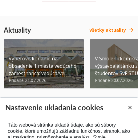
Aktuality
Všetky aktuality
Výberové konanie na
V Smolenickom kra
obsadenie 1 miesta vedúceho
výstavba altánku z
zamestnanca: vedúca/ve...
študentov SvF ST
Pridané 21.07.2026
Pridané 20.07.2026
Nastavenie ukladania cookies
Táto webová stránka ukladá údaje, ako sú súbory
SPÄŤ NA VRCH
cookie, ktoré umožňujú základnú funkčnosť stránok, ako
aj marketing, prispôsobenie a analýzu. Svoje