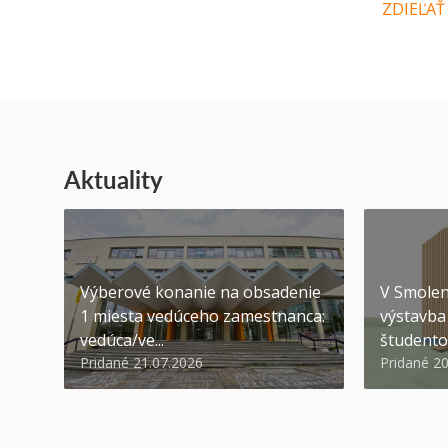
ZDIEĽAŤ
Aktuality
Výberové konanie na obsadenie
V Smolen
1 miesta vedúceho zamestnanca:
výstavba 
vedúca/ve...
študento
Pridané 21.07.2026
Pridané 2