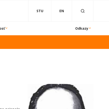
STU
EN
osť
Odkazy