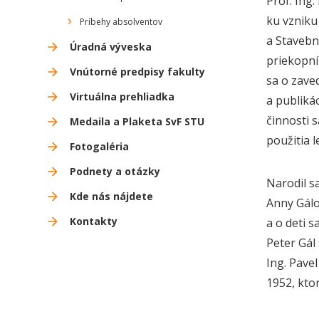
Prof. Ing
ku vzniku
Príbehy absolventov
a Stavebn
Úradná výveska
priekopní
Vnútorné predpisy fakulty
sa o zave
Virtuálna prehliadka
a publiká
činnosti 
Medaila a Plaketa SvF STU
použitia 
Fotogaléria
Podnety a otázky
Narodil sa
Kde nás nájdete
Anny Gálo
Kontakty
a o deti s
Peter Gál
Ing. Pave
1952, ktor