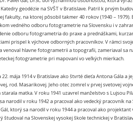
. Dr. Pavel Gál, DrSc. bol významnou osobnosťou, ktorá výraz
 Katedry geodézie na SVŠT v Bratislave. Patril k prvým bud
ej fakulty, na ktorej pôsobil takmer 40 rokov (1940 – 1979). 
kom vedného odboru fotogrametrie na Slovensku i v zahranič
denie odboru fotogrametria do praxe a prednáškami, kurza
ciami prispel k výchove odborných pracovníkov. V rámci svoj
sa venoval hlavne fotogrametrii a topografii, zameriaval sa 
leteckej fotogrametrie pri mapovaní vo veľkých mierkach.
 22. mája 1914 v Bratislave ako štvrté dieťa Antona Gála a j
vej, rod. Masarikovej. Jeho otec zomrel v prvej svetovej voj
a starala matka. V roku 1941 uzavrel manželstvo s Lujsou Pilá
 sa narodil v roku 1942 a pracoval ako vedecký pracovník na S
l Gál, ktorý sa narodil v roku 1944 a pracoval ako projektan
ý študoval na Slovenskej vysokej škole technickej v Bratislav