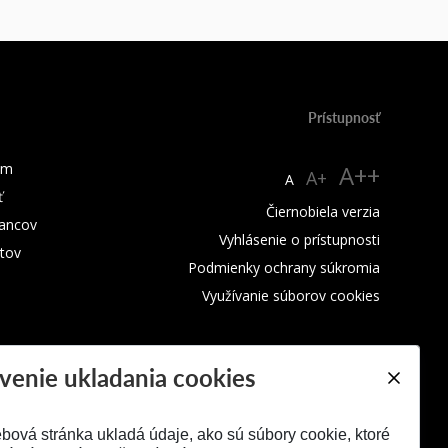
Prístupnosť
um
A++
A+
A
ť
Čiernobiela verzia
ancov
Vyhlásenie o prístupnosti
tov
Podmienky ochrany súkromia
Využívanie súborov cookies
venie ukladania cookies
bová stránka ukladá údaje, ako sú súbory cookie, ktoré