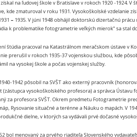
získal na ľudovej škole v Bratislave v rokoch 1920 -1924. V 
ave, kde zmaturoval v roku 1931. Vysokoškolské vzdelanie zís
 1931
–
1935. V júni 1948 obhájil doktorskú dizertačnú prácu
údia k problematike fotogrametrie veľkých mierok" sa stal d
ní štúdia pracoval na Katastrálnom meračskom ústave v Kom
ie prerušil v rokoch 1935-37 vojenskou službou, kde pôsobi
mil na vysokej škole a počas vojenskej služby.
1940-1942 pôsobil na SVŠT ako externý pracovník (honorova
 (zástupca vysokoškolského profesora) a správca Ústavu fo
ý za profesora SVŠT. Okrem predmetu Fotogrametrie predná
máp, Rysovanie situačné a terénne a Náuku o mapách. V 19
rodukčné dielne, v ktorých sa vydávali prvé dočasné vysok
52 bol menovaný za prvého riaditeľa Slovenského vydavateľs