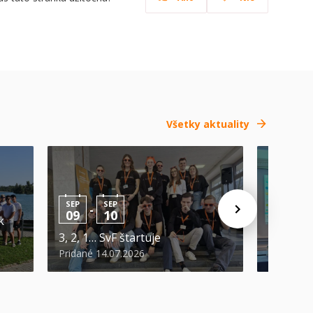
Všetky aktuality
Úspech 
SEP
SEP
-
09
10
k
na medzi
3, 2, 1… SvF štartuje
Londýn
Pridané 14.07.2026
Pridané 0