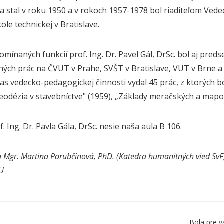
a stal v roku 1950 a v rokoch 1957-1978 bol riaditeľom Ved
ole technickej v Bratislave.
mínaných funkcií prof. Ing. Dr. Pavel Gál, DrSc. bol aj pre
ných prác na ČVUT v Prahe, SVŠT v Bratislave, VUT v Brne a
as vedecko-pedagogickej činnosti vydal 45 prác, z ktorých b
Geodézia v stavebníctve" (1959), „Základy meračských a mapov
 Ing. Dr. Pavla Gála, DrSc. nesie naša aula B 106.
 Mgr. Martina Porubčinová, PhD. (Katedra humanitných vied SvF) 
TU
Bola pre v