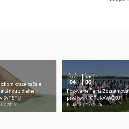
SEP
SEP
-
04
06
ickom krase začala
altánku z dielne
Pozývame Ťa na Zoznamová
v SvF STU
prvákov - "OŤUKÁVAČKU"
0.07.2026
Pridané 14.07.2026