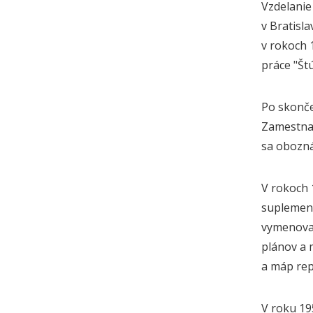
Vzdelanie 
v Bratisl
v rokoch
práce "Št
Po skonče
Zamestnan
sa obozná
V rokoch 
suplement
vymenovan
plánov a 
a máp rep
V roku 19