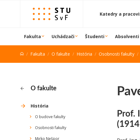
Prejsť na obsah
Katedry a pracov
Fakulta
Uchádzači
Študenti
Absolventi
Fakulta
O fakulte
História
Osobnosti fakulty
Pave
O fakulte
História
Prof. 
O budove fakulty
(1914
Osobnosti fakulty
Mirko Nešpor