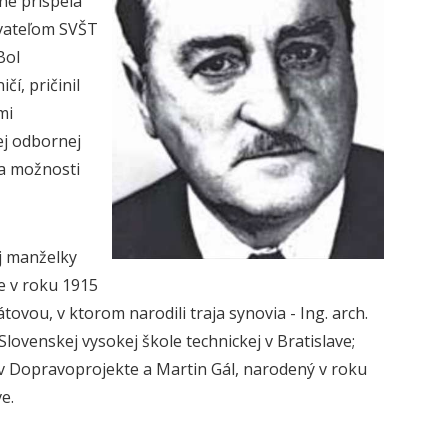
ne prispela
ovateľom SVŠT
Bol
í, pričinil
mi
ej odbornej
na možnosti
ej manželky
ne v roku 1915
tovou, v ktorom narodili traja synovia - Ing. arch.
lovenskej vysokej škole technickej v Bratislave;
t v Dopravoprojekte a Martin Gál, narodený v roku
e.