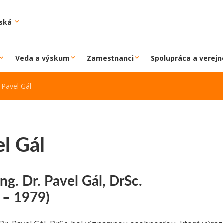
iská
Veda a výskum
Zamestnanci
Spolupráca a verejn
Pavel Gál
l Gál
Ing. Dr. Pavel Gál, DrSc.
 – 1979)