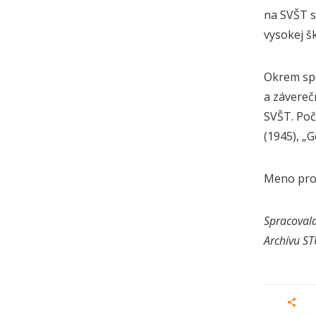
na SVŠT s
vysokej šk
Okrem spo
a závereč
SVŠT. Poč
(1945), „
Meno prof.
Spracovala
Archívu S