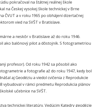
štúdiu pokračoval na štátnej reálnej škole
kal na Českej vysokej škole technickej v Brne
 na ČVUT a v roku 1965 po obhájení dizertačnej
oktorom vied na SVŠT v Bratislave.
árne a neskôr v Bratislave až do roku 1946.
l ako balónový pilot a dôstojník. S fotogrametriou
ný profesor). Od roku 1942 sa pôsobil ako
togrametrie a fotografie až do roku 1947, kedy bol
šal aj Geodéziu a viedol cvičenia z Reprodukcie
48 vybudoval v rámci predmetu Reprodukcia plánov
oškolské učebnice na SVŠT.
tva technickej literatúry. Vedúcim Katedry geodézie