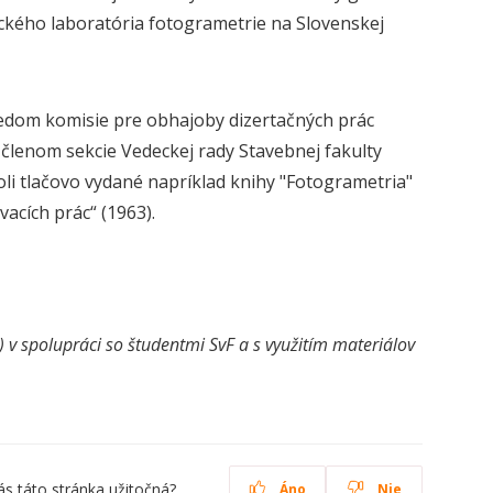
eckého laboratória fotogrametrie na Slovenskej
dsedom komisie pre obhajoby dizertačných prác
 členom sekcie Vedeckej rady Stavebnej fakulty
oli tlačovo vydané napríklad knihy "Fotogrametria"
acích prác“ (1963).
v spolupráci so študentmi SvF a s využitím materiálov
ás táto stránka užitočná?
Áno
Nie