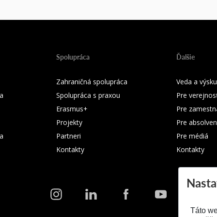
Spolupráca
Ďalšie
Zahraničná spolupráca
Veda a výsk
a
Spolupráca s praxou
Pre verejnos
Erasmus+
Pre zamestn
Projekty
Pre absolven
ka
Partneri
Pre médiá
Kontakty
Kontakty
Nasta
Táto we