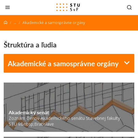
Prejsť na obsah
...
Akademické a samosprávne orgány
Štruktúra a ľudia
Akademické a samosprávne orgány
Akademický senát
Zoznam členov Akademického senátu Stavebnej fakulty
STU v&nbsp;Bratislave