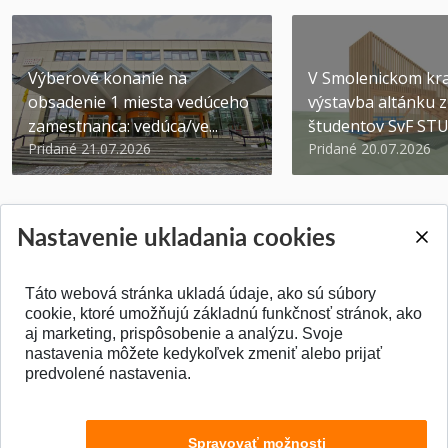
Výberové konanie na
V Smolenickom kra
obsadenie 1 miesta vedúceho
výstavba altánku z
zamestnanca: vedúca/ve...
študentov SvF ST
Pridané 21.07.2026
Pridané 20.07.2026
Nastavenie ukladania cookies
Táto webová stránka ukladá údaje, ako sú súbory
SPÄŤ NA VRCH
cookie, ktoré umožňujú základnú funkčnosť stránok, ako
aj marketing, prispôsobenie a analýzu. Svoje
nastavenia môžete kedykoľvek zmeniť alebo prijať
predvolené nastavenia.
Spravovať možnosti