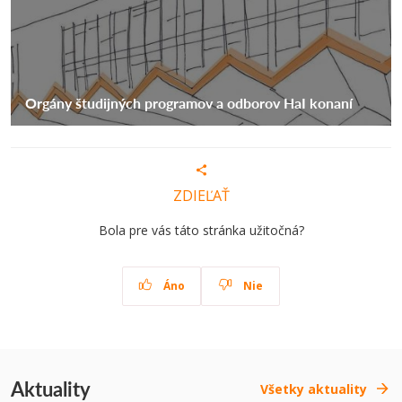
Orgány študijných programov a odborov HaI konaní
ZDIEĽAŤ
Bola pre vás táto stránka užitočná?
Áno
Nie
Aktuality
Všetky aktuality