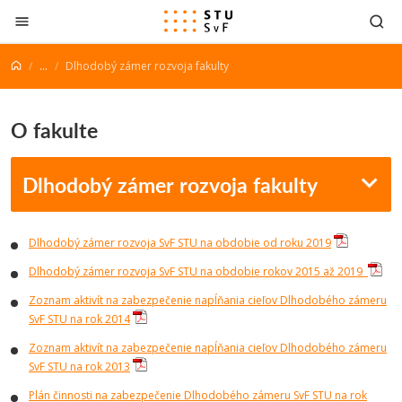
Prejsť na obsah
...
Dlhodobý zámer rozvoja fakulty
O fakulte
Dlhodobý zámer rozvoja fakulty
Dlhodobý zámer rozvoja SvF STU na obdobie od roku 2019
Dlhodobý zámer rozvoja SvF STU na obdobie rokov 2015 až 2019
Zoznam aktivít na zabezpečenie napĺňania cieľov Dlhodobého zámeru
SvF STU na rok 2014
Zoznam aktivít na zabezpečenie napĺňania cieľov Dlhodobého zámeru
SvF STU na rok 2013
Plán činnosti na zabezpečenie Dlhodobého zámeru SvF STU na rok