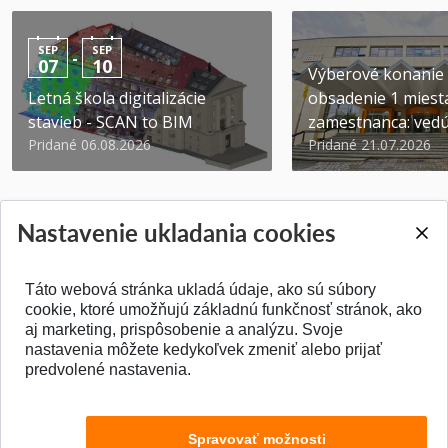
SEP
SEP
-
07
10
Výberové konanie
Letná škola digitalizácie
obsadenie 1 miest
stavieb - SCAN to BIM
zamestnanca: vedúc
Pridané 06.08.2026
Pridané 21.07.2026
Nastavenie ukladania cookies
Táto webová stránka ukladá údaje, ako sú súbory
SPÄŤ NA VRCH
cookie, ktoré umožňujú základnú funkčnosť stránok, ako
aj marketing, prispôsobenie a analýzu. Svoje
nastavenia môžete kedykoľvek zmeniť alebo prijať
predvolené nastavenia.
Spravovať možnosti