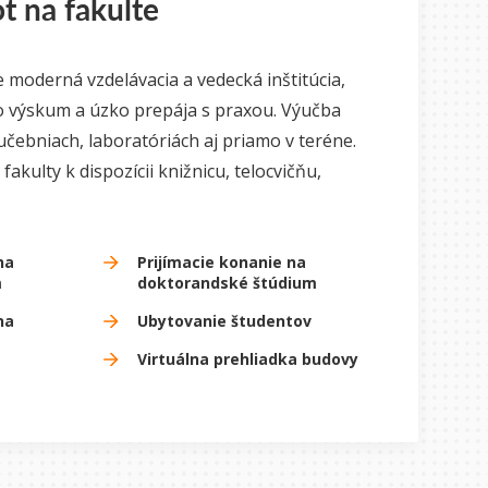
t na fakulte
 moderná vzdelávacia a vedecká inštitúcia,
o výskum a úzko prepája s praxou. Výučba
čebniach, laboratóriách aj priamo v teréne.
akulty k dispozícii knižnicu, telocvičňu,
na
Prijímacie konanie na
m
doktorandské štúdium
na
Ubytovanie študentov
Virtuálna prehliadka budovy