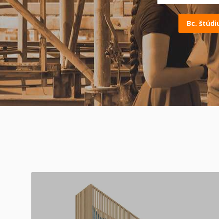
Bc. štúd