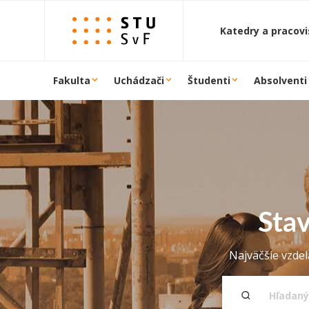
Prejsť na obsah
Katedry a pracov
Fakulta
Uchádzači
Študenti
Absolventi
Stav
Najväčšie vzde