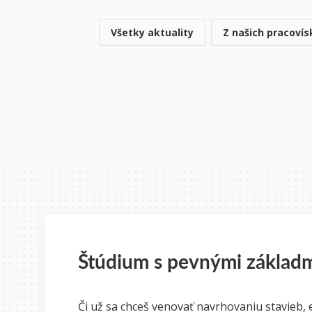
Všetky aktuality
Z našich pracovís
Štúdium s pevnými základ
Či už sa chceš venovať navrhovaniu stavieb, 