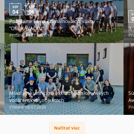
SEP
SEP
-
04
06
S
Pozývame Ťa na Zoznamovák prvákov -
"OŤUKÁVAČKU"
3,
Pridané 14.07.2026
Pr
Mladí výskumníci na exkurzii po slovenských
Sú
vodárenských objektoch
Aw
Pridané 08.07.2026
Pr
Načítať viac