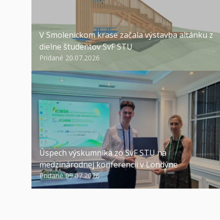
V Smolenickom krase začala výstavba altánku z
dielne študentov SvF STU
Pridané 20.07.2026
Úspech výskumníka zo SvF STU na
medzinárodnej konferencii v Londýne
Pridané 09.07.2026