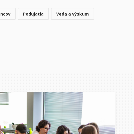
ancov
Podujatia
Veda a výskum