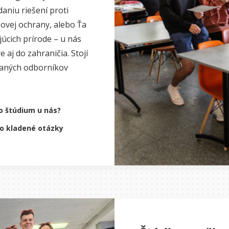
aniu riešení proti
ovej ochrany, alebo Ťa
cich prírode – u nás
e aj do zahraničia. Stojí
vaných odborníkov
o štúdium u nás?
o kladené otázky