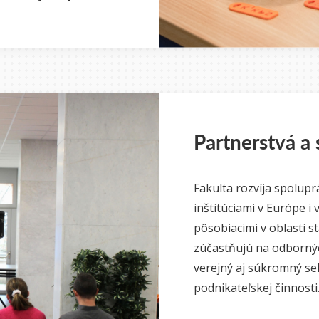
Partnerstvá a
Fakulta rozvíja spolup
inštitúciami v Európe i
pôsobiacimi v oblasti s
zúčastňujú na odborný
verejný aj súkromný sek
podnikateľskej činnosti