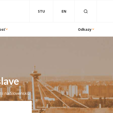
STU
EN
osť
Odkazy
slave
ii na Slovensku