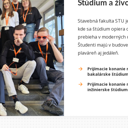
Štúdium a živo
Stavebná fakulta STU je
kde sa štúdium opiera 
prebieha v moderných u
Študenti majú v budove f
plaváreň aj jedáleň.
Prijímacie konanie 
bakalárske štúdiu
Prijímacie konanie 
inžinierske štúdium