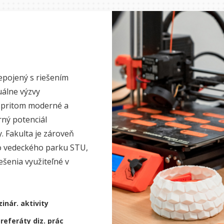
epojený s riešením
uálne výzvy
a pritom moderné a
rný potenciál
 Fakulta je zároveň
o vedeckého parku STU,
ešenia využiteľné v
inár. aktivity
referáty diz. prác