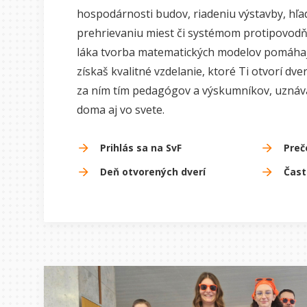
hospodárnosti budov, riadeniu výstavby, hľad
prehrievaniu miest či systémom protipovodň
láka tvorba matematických modelov pomáhajú
získaš kvalitné vzdelanie, ktoré Ti otvorí dver
za ním tím pedagógov a výskumníkov, uzná
doma aj vo svete.
Prihlás sa na SvF
Preč
Deň otvorených dverí
Čast