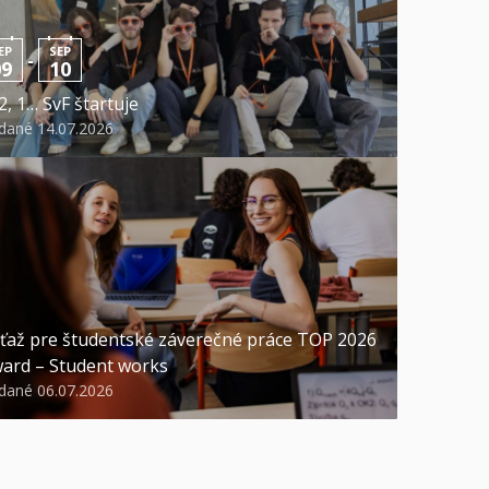
EP
SEP
-
09
10
 2, 1… SvF štartuje
idané 14.07.2026
ťaž pre študentské záverečné práce TOP 2026
ard – Student works
idané 06.07.2026