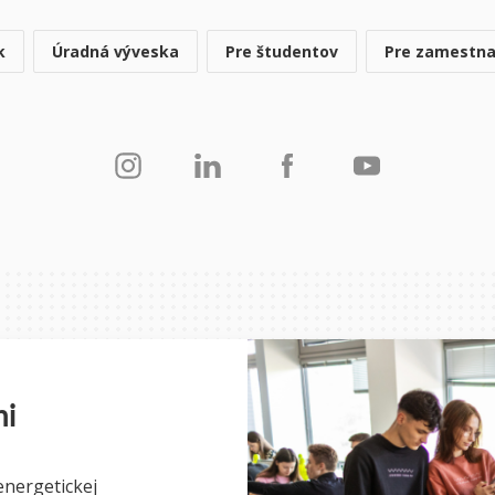
k
Úradná výveska
Pre študentov
Pre zamestn
mi
energetickej