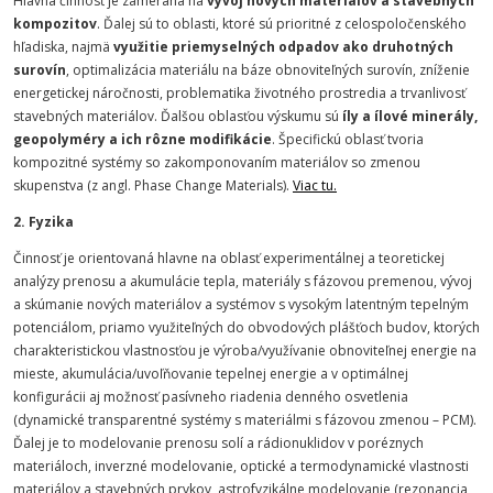
Hlavná činnosť je zameraná na
vývoj nových materiálov a stavebných
kompozitov
. Ďalej sú to oblasti, ktoré sú prioritné z celospoločenského
hľadiska, najmä
využitie priemyselných odpadov ako druhotných
surovín
, optimalizácia materiálu na báze obnoviteľných surovín, zníženie
energetickej náročnosti, problematika životného prostredia a trvanlivosť
stavebných materiálov. Ďalšou oblasťou výskumu sú
íly a ílové minerály,
geopolyméry a ich rôzne modifikácie
. Špecifickú oblasť tvoria
kompozitné systémy so zakomponovaním materiálov so zmenou
skupenstva (z angl. Phase Change Materials).
Viac tu.
2. Fyzika
Činnosť je orientovaná hlavne na oblasť experimentálnej a teoretickej
analýzy prenosu a akumulácie tepla, materiály s fázovou premenou, vývoj
a skúmanie nových materiálov a systémov s vysokým latentným tepelným
potenciálom, priamo využiteľných do obvodových plášťoch budov, ktorých
charakteristickou vlastnosťou je výroba/využívanie obnoviteľnej energie na
mieste, akumulácia/uvoľňovanie tepelnej energie a v optimálnej
konfigurácii aj možnosť pasívneho riadenia denného osvetlenia
(dynamické transparentné systémy s materiálmi s fázovou zmenou – PCM).
Ďalej je to modelovanie prenosu solí a rádionuklidov v poréznych
materiáloch, inverzné modelovanie, optické a termodynamické vlastnosti
materiálov a stavebných prvkov, astrofyzikálne modelovanie (rezonancia