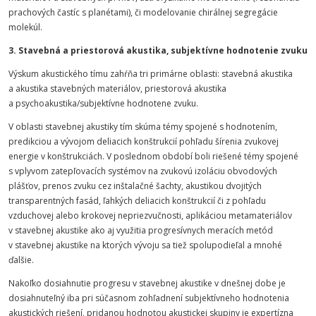
prachových častíc s planétami), či modelovanie chirálnej segregácie
molekúl.
3. Stavebná a priestorová akustika, subjektívne hodnotenie zvuku
Výskum akustického tímu zahŕňa tri primárne oblasti: stavebná akustika
a akustika stavebných materiálov, priestorová akustika
a psychoakustika/subjektívne hodnotene zvuku.
V oblasti stavebnej akustiky tím skúma témy spojené s hodnotením,
predikciou a vývojom deliacich konštrukcií pohľadu šírenia zvukovej
energie v konštrukciách. V poslednom období boli riešené témy spojené
s vplyvom zatepľovacích systémov na zvukovú izoláciu obvodových
plášťov, prenos zvuku cez inštalačné šachty, akustikou dvojitých
transparentných fasád, ľahkých deliacich konštrukcií či z pohľadu
vzduchovej alebo krokovej nepriezvučnosti, aplikáciou metamateriálov
v stavebnej akustike ako aj využitia progresívnych meracích metód
v stavebnej akustike na ktorých vývoju sa tiež spolupodieľal a mnohé
ďalšie.
Nakoľko dosiahnutie progresu v stavebnej akustike v dnešnej dobe je
dosiahnuteľný iba pri súčasnom zohľadnení subjektívneho hodnotenia
akustických riešení, pridanou hodnotou akustickej skupiny je expertízna