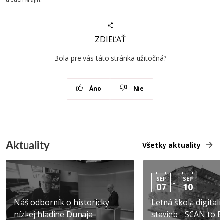
ZDIEĽAŤ
Bola pre vás táto stránka užitočná?
Áno
Nie
Aktuality
Všetky aktuality
SEP
SEP
-
07
10
Náš odborník o historicky
Letná škola digital
nízkej hladine Dunaja
stavieb - SCAN to