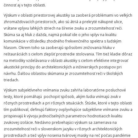
činnosť aj v tejto oblasti.
Výskum v oblasti priestorovej akustiky sa zaoberá problémami vo veľkých
zhromažďovacích priestoroch, ako sú átriá a prekryté nákupné ulice,
vrátane vplyvu ľahkých striech na šírenie zvuku a zrozumiteľnosť reči.
Skúma sa aj hluk z dažďa, najmä pokiaľ ide o jeho vplyv na kvalitu
komunikácie v dôsledku zhodného frekvenčného spektra s ľudským
hlasom. Okrem toho sa zaoberajú spôsobmi znižovania hluku v
reštauráciách s cieľom zlepšiť prostredie stolovania. Tím tiež kladie dôraz
na metodiky vzdelávania v oblasti akustiky s cieľom efektívne integrovať
akustické princípy do architektonických a inžinierskych postupov pri
návrhu. Ďalšou oblasťou skúmania je zrozumiteľnosť reči v školských
triedach.
Výskum subjektívneho vnímania zvuku zahŕňa laboratórne posluchové
testy, ktoré pomáhajú pochopiť spôsob, akým ľudia vnímajú zvuk v
rôznych prostrediach a pri rôznych situáciách. Štúdie, ktoré v tejto oblasti
tím publikoval, definujú faktory ovplyvňujúce subjektívne vnímanie zvuku a
prispievajú k vývoju jednočíselných parametrov hodnotiacich kvalitu
zvukovej izolácie. Nedávno prebiehajúci výskum sa zameriava na
zrozumiteľnosť reči v slovenskom jazyku v rôznych architektonických
prostrediach a tiež vplyv nosenia tvárovej masky na reč počas pandémie