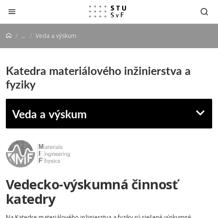
Prejsť na obsah
...
Veda a výskum
Katedra materiálového inžinierstva a
fyziky
Veda a výskum
Vedecko-výskumná činnosť
katedry
Na Katedre materiálového inžinierstva a fyziky sú riešené výskumné