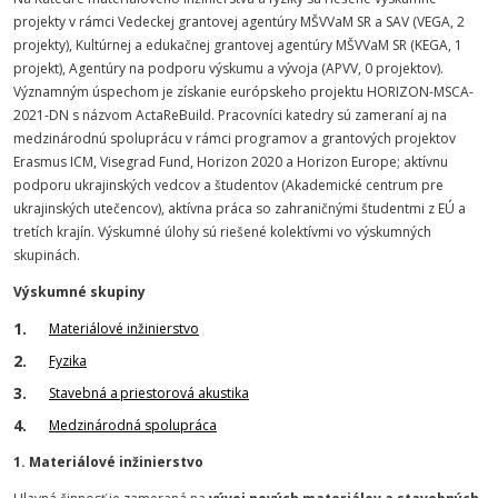
projekty v rámci Vedeckej grantovej agentúry MŠVVaM SR a SAV (VEGA, 2
projekty), Kultúrnej a edukačnej grantovej agentúry MŠVVaM SR (KEGA, 1
projekt), Agentúry na podporu výskumu a vývoja (APVV, 0 projektov).
Významným úspechom je získanie európskeho projektu HORIZON-MSCA-
2021-DN s názvom ActaReBuild. Pracovníci katedry sú zameraní aj na
medzinárodnú spoluprácu v rámci programov a grantových projektov
Erasmus ICM, Visegrad Fund, Horizon 2020 a Horizon Europe; aktívnu
podporu ukrajinských vedcov a študentov (Akademické centrum pre
ukrajinských utečencov), aktívna práca so zahraničnými študentmi z EÚ a
tretích krajín. Výskumné úlohy sú riešené kolektívmi vo výskumných
skupinách.
Výskumné skupiny
Materiálové inžinierstvo
Fyzika
Stavebná a priestorová akustika
Medzinárodná spolupráca
1. Materiálové inžinierstvo