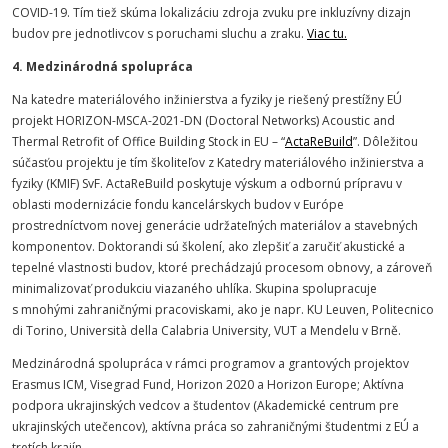
COVID-19. Tím tiež skúma lokalizáciu zdroja zvuku pre inkluzívny dizajn
budov pre jednotlivcov s poruchami sluchu a zraku.
Viac tu.
4. Medzinárodná spolupráca
Na katedre materiálového inžinierstva a fyziky je riešený prestížny EÚ
projekt HORIZON-MSCA-2021-DN (Doctoral Networks) Acoustic and
Thermal Retrofit of Office Building Stock in EU – “
ActaReBuild
”. Dôležitou
súčasťou projektu je tím školiteľov z Katedry materiálového inžinierstva a
fyziky (KMIF) SvF. ActaReBuild poskytuje výskum a odbornú prípravu v
oblasti modernizácie fondu kancelárskych budov v Európe
prostredníctvom novej generácie udržateľných materiálov a stavebných
komponentov. Doktorandi sú školení, ako zlepšiť a zaručiť akustické a
tepelné vlastnosti budov, ktoré prechádzajú procesom obnovy, a zároveň
minimalizovať produkciu viazaného uhlíka. Skupina spolupracuje
s mnohými zahraničnými pracoviskami, ako je napr. KU Leuven, Politecnico
di Torino, Università della Calabria University, VUT a Mendelu v Brně.
Medzinárodná spolupráca v rámci programov a grantových projektov
Erasmus ICM, Visegrad Fund, Horizon 2020 a Horizon Europe; Aktívna
podpora ukrajinských vedcov a študentov (Akademické centrum pre
ukrajinských utečencov), aktívna práca so zahraničnými študentmi z EÚ a
tretích krajín.