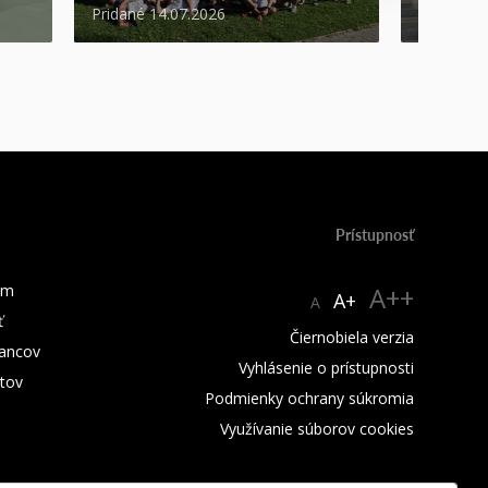
Pridané 14.07.2026
Pridané 1
Prístupnosť
um
A++
A+
A
ť
Čiernobiela verzia
ancov
Vyhlásenie o prístupnosti
tov
Podmienky ochrany súkromia
Využívanie súborov cookies