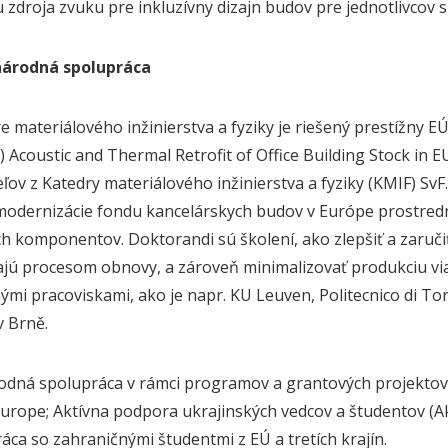
iu zdroja zvuku pre inkluzívny dizajn budov pre jednotlivcov
národná spolupráca
e materiálového inžinierstva a fyziky je riešený prestížn
 Acoustic and Thermal Retrofit of Office Building Stock in EU
teľov z Katedry materiálového inžinierstva a fyziky (KMIF) S
 modernizácie fondu kancelárskych budov v Európe prostred
h komponentov. Doktorandi sú školení, ako zlepšiť a zaručiť
jú procesom obnovy, a zároveň minimalizovať produkciu vi
ými pracoviskami, ako je napr. KU Leuven, Politecnico di Tori
v Brně.
dná spolupráca v rámci programov a grantových projektov
urope; Aktívna podpora ukrajinských vedcov a študentov (A
ráca so zahraničnými študentmi z EÚ a tretích krajín.