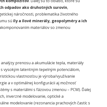
ých kompozitov
. Ďalej sú to oblasti, ktoré sú
ých odpadov ako druhotných surovín
,
getickej náročnosti, problematika životného
skumu sú
íly a ílové minerály, geopolyméry a ich
o zakomponovaním materiálov so zmenou
j analýzy prenosu a akumulácie tepla, materiály
 s vysokým latentným tepelným potenciálom,
istickou vlastnosťou je výroba/využívanie
gie a v optimálnej konfigurácii aj možnosť
stémy s materiálmi s fázovou zmenou – PCM). Ďalej
ch, inverzné modelovanie, optické a
kálne modelovanie (rezonancia prachových častíc s