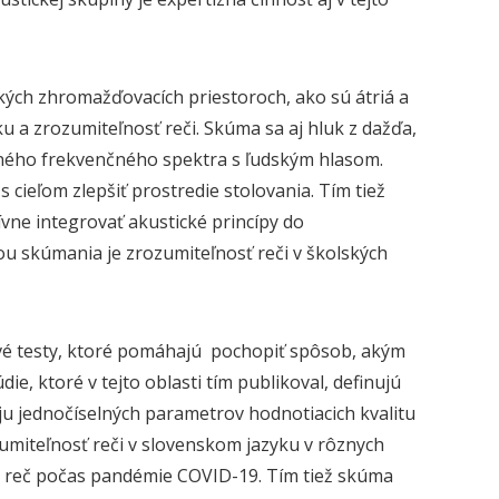
kých zhromažďovacích priestoroch, ako sú átriá a
ku a zrozumiteľnosť reči. Skúma sa aj hluk z dažďa,
odného frekvenčného spektra s ľudským hlasom.
cieľom zlepšiť prostredie stolovania. Tím tiež
ívne integrovať akustické princípy do
ou skúmania je zrozumiteľnosť reči v školských
é testy, ktoré pomáhajú pochopiť spôsob, akým
ie, ktoré v tejto oblasti tím publikoval, definujú
ju jednočíselných parametrov hodnotiacich kvalitu
umiteľnosť reči v slovenskom jazyku v rôznych
na reč počas pandémie COVID-19. Tím tiež skúma