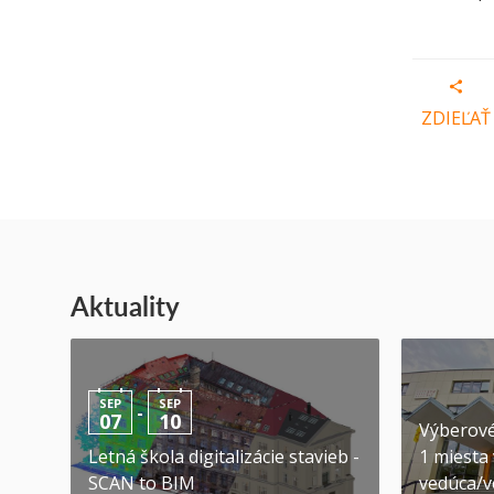
ZDIEĽAŤ
Aktuality
SEP
SEP
-
07
10
Výberové
Letná škola digitalizácie stavieb -
1 miesta
SCAN to BIM
vedúca/ve