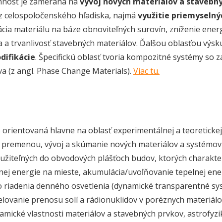
nnosť je zameraná na
vývoj nových materiálov a stavebn
 z celospoločenského hľadiska, najmä
využitie priemyseln
ácia materiálu na báze obnoviteľných surovín, zníženie ener
a a trvanlivosť stavebných materiálov. Ďalšou oblasťou vý
difikácie
. Špecifickú oblasť tvoria kompozitné systémy s
a (z angl. Phase Change Materials).
Viac tu.
e orientovaná hlavne na oblasť experimentálnej a teoreticke
 premenou, vývoj a skúmanie nových materiálov a systémov
užiteľných do obvodových plášťoch budov, ktorých charakter
nej energie na mieste, akumulácia/uvoľňovanie tepelnej ener
 riadenia denného osvetlenia (dynamické transparentné sy
elovanie prenosu solí a rádionuklidov v poréznych materiálo
mické vlastnosti materiálov a stavebných prvkov, astrofyzi