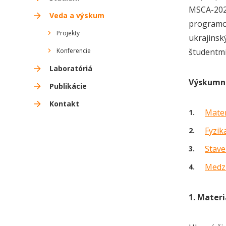
MSCA-2021
Veda a výskum
programov
Projekty
ukrajinsk
Konferencie
študentmi
Laboratóriá
Výskumn
Publikácie
Kontakt
Mater
Fyzik
Stave
Medz
1. Materi