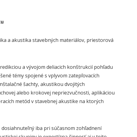
ku
ika a akustika stavebných materiálov, priestorová
redikciou a vývojom deliacich konštrukcií pohľadu
iešené témy spojené s vplyvom zatepľovacích
nštalačné šachty, akustikou dvojitých
uchovej alebo krokovej nepriezvučnosti, aplikáciou
eracích metód v stavebnej akustike na ktorých
e dosiahnuteľný iba pri súčasnom zohľadnení
tickej skupiny je expertízna činnosť aj v tejto