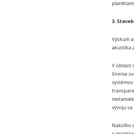
planétami
3. Stave
Výskum ak
akustika 
V oblasti
šírenia z
systémov 
transpare
metamater
vývoju sa
Nakoľko d
subjektív