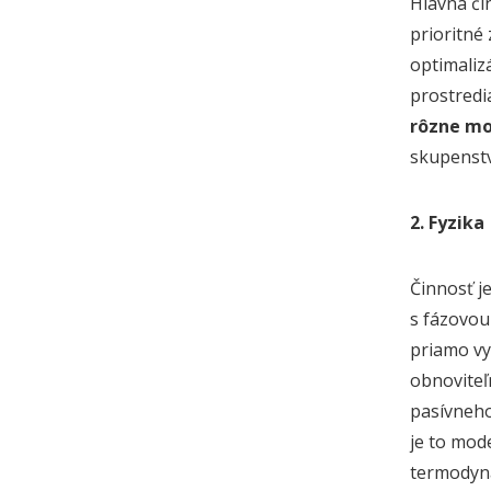
Hlavná či
prioritné
optimaliz
prostredi
rôzne mo
skupenstv
2. Fyzika
Činnosť j
s fázovou
priamo vy
obnoviteľ
pasívneho
je to mod
termodyna