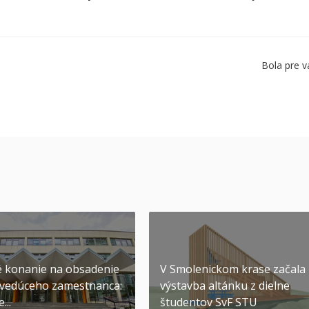
Bola pre v
 konanie na obsadenie
V Smolenickom krase začala
 vedúceho zamestnanca:
výstavba altánku z dielne
...
študentov SvF STU