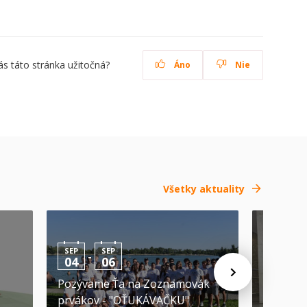
ás táto stránka užitočná?
Áno
Nie
Všetky aktuality
SEP
SEP
-
04
06
SEP
-
09
Pozývame Ťa na Zoznamovák
prvákov - "OŤUKÁVAČKU"
3, 2, 1… 