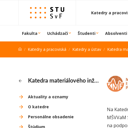
Prejsť na obsah
Katedry a pracov
Fakulta
Uchádzači
Študenti
Absolventi
Katedry a pracoviská
Katedry a ústav
Katedra mat
Katedra materiálového inžinierstva a fyziky
Aktuality a oznamy
O katedre
Na Katedr
Personálne obsadenie
MŠVVaM SR
na podpor
Štúdium