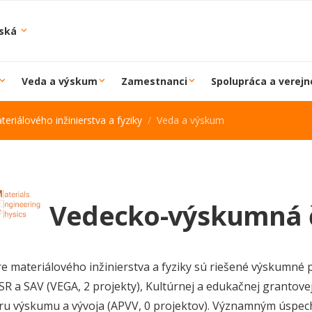
iská
Veda a výskum
Zamestnanci
Spolupráca a verejn
eriálového inžinierstva a fyziky
Veda a výskum
Vedecko-výskumná č
e materiálového inžinierstva a fyziky sú riešené výskumné 
 a SAV (VEGA, 2 projekty), Kultúrnej a edukačnej grantove
u výskumu a vývoja (APVV, 0 projektov). Významným úspe