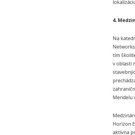
lokalizác
4. Medzi
Na katedr
Networks)
tím školi
v oblasti
stavebnýc
prechádza
zahraničn
Mendelu 
Medzináro
Horizon E
aktívna p