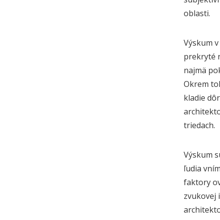
oblasti.
Výskum v 
prekryté 
najmä pok
Okrem toh
kladie dô
architekt
triedach.
Výskum su
ľudia vním
faktory o
zvukovej 
architekt