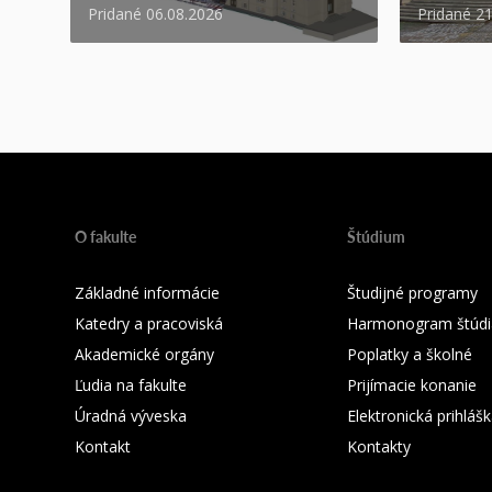
Pridané 06.08.2026
Pridané 2
O fakulte
Štúdium
Základné informácie
Študijné programy
Katedry a pracoviská
Harmonogram štúdi
Akademické orgány
Poplatky a školné
Ľudia na fakulte
Prijímacie konanie
Úradná výveska
Elektronická prihláš
Kontakt
Kontakty