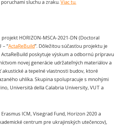
 s poruchami sluchu a zraku.
Viac tu.
y EÚ projekt HORIZON-MSCA-2021-DN (Doctoral
 – “
ActaReBuild
”. Dôležitou súčasťou projektu je
vF. ActaReBuild poskytuje výskum a odbornú prípravu
níctvom novej generácie udržateľných materiálov a
 akustické a tepelné vlastnosti budov, ktoré
azaného uhlíka. Skupina spolupracuje s mnohými
no, Università della Calabria University, VUT a
 Erasmus ICM, Visegrad Fund, Horizon 2020 a
kademické centrum pre ukrajinských utečencov),