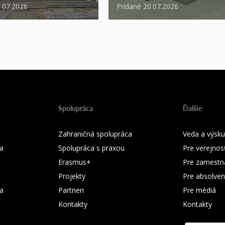
1.07.2026
Pridané 20.07.2026
Spolupráca
Ďalšie
Zahraničná spolupráca
Veda a výsk
a
Spolupráca s praxou
Pre verejnos
Erasmus+
Pre zamestn
Projekty
Pre absolven
ka
Partneri
Pre médiá
Kontakty
Kontakty