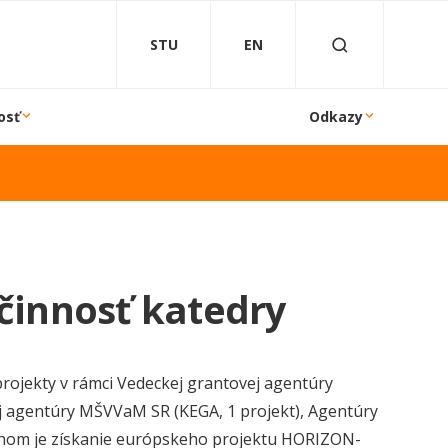
STU
EN
osť
Odkazy
innosť katedry
projekty v rámci Vedeckej grantovej agentúry
j agentúry MŠVVaM SR (KEGA, 1 projekt), Agentúry
chom je získanie európskeho projektu HORIZON-