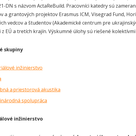
-DN s názvom ActaReBuild. Pracovníci katedry sú zameraní
 a grantových projektov Erasmus ICM, Visegrad Fund, Hor
ých vedcov a študentov (Akademické centrum pre ukrajinský
 z EÚ a tretích krajín. Výskumné úlohy sú riešené kolektív
é skupiny
iálové inžinierstvo
a
bná a priestorová akustika
inárodná spolupráca
álové inžinierstvo