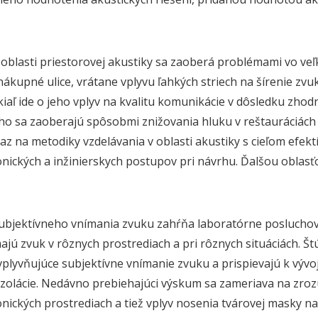
oblasti priestorovej akustiky sa zaoberá problémami vo veľ
nákupné ulice, vrátane vplyvu ľahkých striech na šírenie zvu
iaľ ide o jeho vplyv na kvalitu komunikácie v dôsledku zh
o sa zaoberajú spôsobmi znižovania hluku v reštauráciách s 
raz na metodiky vzdelávania v oblasti akustiky s cieľom efekt
onických a inžinierskych postupov pri návrhu. Ďalšou oblasť
bjektívneho vnímania zvuku zahŕňa laboratórne posluchov
ajú zvuk v rôznych prostrediach a pri rôznych situáciách. Štúd
vplyvňujúce subjektívne vnímanie zvuku a prispievajú k vývo
izolácie. Nedávno prebiehajúci výskum sa zameriava na zroz
onických prostrediach a tiež vplyv nosenia tvárovej masky 