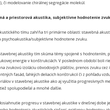
), či modelovanie chirálnej segregácie molekúl.
bná a priestorová akustika, subjektívne hodnotenie zvu
ustického tímu zahŕňa tri primárne oblasti: stavebná akust
a psychoakustika/subjektívne hodnotene zvuku.
 stavebnej akustiky tím skúma témy spojené s hodnotením, p
vukovej energie v konštrukciách. V poslednom období boli r
na zvukovú izoláciu obvodových plášťov, prenos zvuku cez i
ntných fasád, ľahkých deliacich konštrukcií či z pohľadu vzd
iálov v stavebnej akustike ako aj využitia progresívnych m
 tiež spolupodieľal a mnohé ďalšie.
osiahnutie progresu v stavebnej akustike v dnešnej dobe j
neho hodnotenia akustických riešení, pridanou hodnotou akus