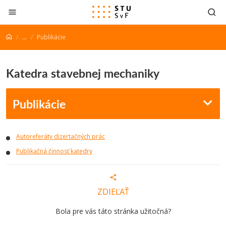
Prejsť na obsah
...
Publikácie
Katedra stavebnej mechaniky
Publikácie
Autoreferáty dizertačných prác
Publikačná činnosť katedry
ZDIEĽAŤ
Bola pre vás táto stránka užitočná?