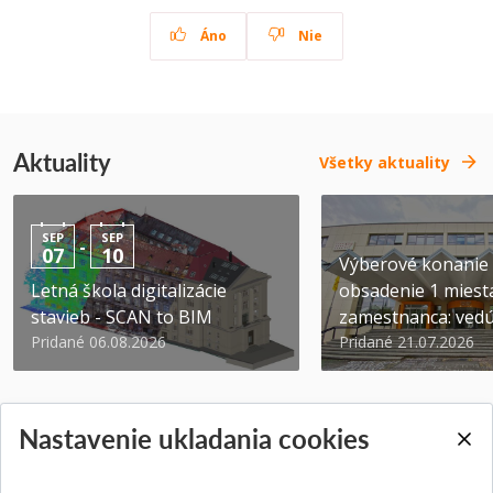
Áno
Nie
Aktuality
Všetky aktuality
SEP
SEP
-
07
10
Výberové konanie
Letná škola digitalizácie
obsadenie 1 miest
stavieb - SCAN to BIM
zamestnanca: vedúc
Pridané 06.08.2026
Pridané 21.07.2026
Nastavenie ukladania cookies