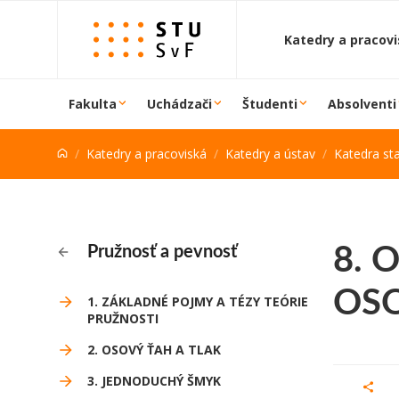
Prejsť na obsah
Katedry a pracov
Fakulta
Uchádzači
Študenti
Absolventi
Katedry a pracoviská
Katedry a ústav
Katedra st
8. 
Pružnosť a pevnosť
OS
1. ZÁKLADNÉ POJMY A TÉZY TEÓRIE
PRUŽNOSTI
2. OSOVÝ ŤAH A TLAK
3. JEDNODUCHÝ ŠMYK