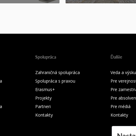
Spolupráca
Ďalšie
Zahraničná spolupráca
Veda a výsk
a
Spolupráca s praxou
Pre verejnos
Erasmus+
Pre zamestn
Projekty
Pre absolven
ka
Partneri
Pre médiá
Kontakty
Kontakty
Nasta