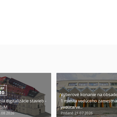
SEP
10
Výberové konanie na obsad
la digitalizácie stavieb -
1 miesta vedúceho zamestna
 BIM
vedúca/ve...
6.08.2026
Pridané 21.07.2026