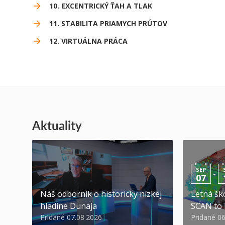
10. EXCENTRICKÝ ŤAH A TLAK
11. STABILITA PRIAMYCH PRÚTOV
12. VIRTUÁLNA PRÁCA
Aktuality
SEP
-
07
Náš odborník o historicky nízkej
Letná ško
hladine Dunaja
SCAN to
Pridané 07.08.2026
Pridané 0