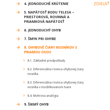
ZDIEĽAŤ
4. JEDNODUCHÉ KRÚTENIE
5. NAPÄTOSŤ BODU TELESA –
PRIESTOROVÁ, ROVINNÁ A
PRIAMKOVÁ NAPÄTOSŤ
6. JEDNODUCHÝ OHYB
7. ŠMYK PRI OHYBE
8. OHYBOVÉ ČIARY NOSNÍKOV S
PRIAMOU OSOU
8.1. Základné predpoklady
8.2. Diferenciálna rovnica ohybovej čiary
nosníka
8.3. Diferenciálna rovnica ohybovej čiary
nosníka v modifikovanom tvare
8.4. Mohrova analógia
9. ŠIKMÝ OHYB