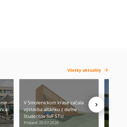
Všetky aktuality
SEP
-
04
enie
V Smolenickom krase začala
nca:
výstavba altánku z dielne
Pozývam
študentov SvF STU
prvákov
Pridané 20.07.2026
Pridané 1