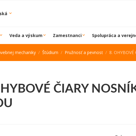
iská
Veda a výskum
Zamestnanci
Spolupráca a verejn
avebnej mechaniky
Štúdium
Pružnosť a pevnosť
8. OHYBOVÉ ČI
OHYBOVÉ ČIARY NOSNÍ
OU