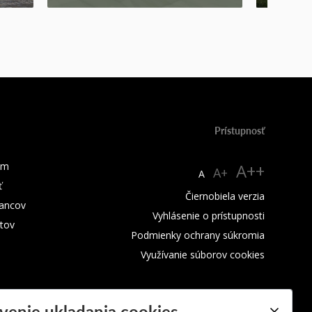
Prístupnosť
um
A++
A+
A
ť
Čiernobiela verzia
ancov
Vyhlásenie o prístupnosti
tov
Podmienky ochrany súkromia
Využívanie súborov cookies
venie ukladania cookies