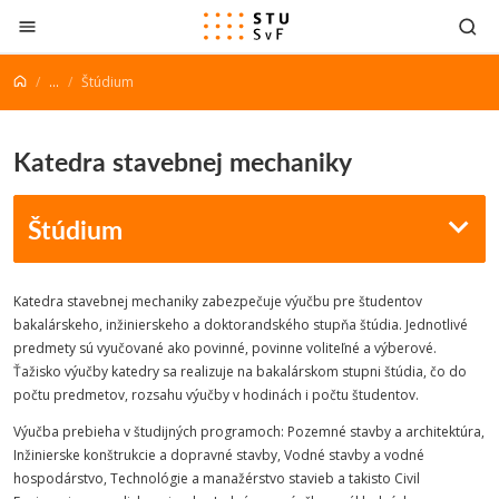
Prejsť na obsah
...
Štúdium
Katedra stavebnej mechaniky
Štúdium
Katedra stavebnej mechaniky zabezpečuje výučbu pre študentov
bakalárskeho, inžinierskeho a doktorandského stupňa štúdia. Jednotlivé
predmety sú vyučované ako povinné, povinne voliteľné a výberové.
Ťažisko výučby katedry sa realizuje na bakalárskom stupni štúdia, čo do
počtu predmetov, rozsahu výučby v hodinách i počtu študentov.
Výučba prebieha v študijných programoch: Pozemné stavby a architektúra,
Inžinierske konštrukcie a dopravné stavby, Vodné stavby a vodné
hospodárstvo, Technológie a manažérstvo stavieb a takisto Civil