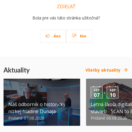
ZDIEĽAŤ
Bola pre vás táto stránka užitočná?
Áno
Nie
Aktuality
Všetky aktuality
SEP
SEP
-
07
10
Náš odborník o historicky
Letná škola digital
nízkej hladine Dunaja
stavieb - SCAN to
Pridané 07.08.2026
Pridané 06.08.2026