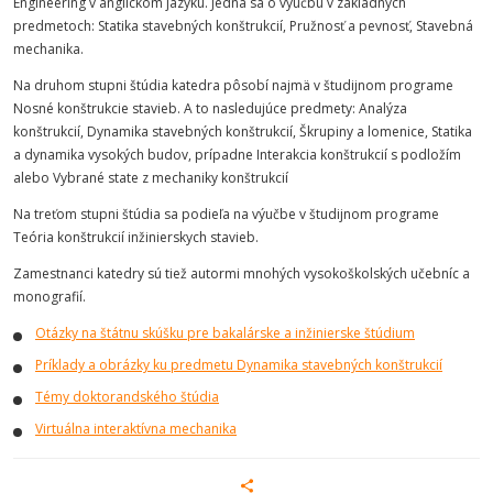
Engineering v anglickom jazyku. Jedná sa o výučbu v základných
predmetoch: Statika stavebných konštrukcií, Pružnosť a pevnosť, Stavebná
mechanika.
Na druhom stupni štúdia katedra pôsobí najmä v študijnom programe
Nosné konštrukcie stavieb. A to nasledujúce predmety: Analýza
konštrukcií, Dynamika stavebných konštrukcií, Škrupiny a lomenice, Statika
a dynamika vysokých budov, prípadne Interakcia konštrukcií s podložím
alebo Vybrané state z mechaniky konštrukcií
Na treťom stupni štúdia sa podieľa na výučbe v študijnom programe
Teória konštrukcií inžinierskych stavieb.
Zamestnanci katedry sú tiež autormi mnohých vysokoškolských učebníc a
monografií.
Otázky na štátnu skúšku pre bakalárske a inžinierske štúdium
Príklady a obrázky ku predmetu Dynamika stavebných konštrukcií
Témy doktorandského štúdia
Virtuálna interaktívna mechanika