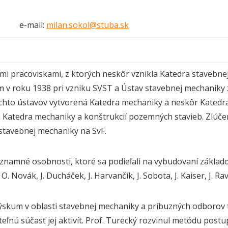
e-mail:
milan.sokol@stuba.sk
i pracoviskami, z ktorých neskôr vznikla Katedra stavebnej
v roku 1938 pri vzniku SVST a Ústav stavebnej mechaniky z
ýchto ústavov vytvorená Katedra mechaniky a neskôr Katedr
 Katedra mechaniky a konštrukcií pozemných stavieb. Zlúčen
stavebnej mechaniky na SvF.
znamné osobnosti, ktoré sa podieľali na vybudovaní základov 
O. Novák, J. Ducháček, J. Harvančík, J. Sobota, J. Kaiser, J. Ravin
ýskum v oblasti stavebnej mechaniky a príbuzných odborov t
teľnú súčasť jej aktivít. Prof. Turecký rozvinul metódu pos