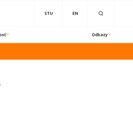
STU
EN
osť
Odkazy
y