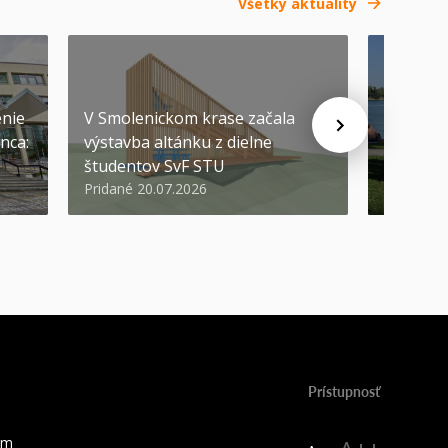
Všetky aktuality
SEP
-
04
enie
V Smolenickom krase začala
nca:
výstavba altánku z dielne
Pozývam
študentov SvF STU
prvákov
Pridané 20.07.2026
Pridané 1
Prístupnosť
um