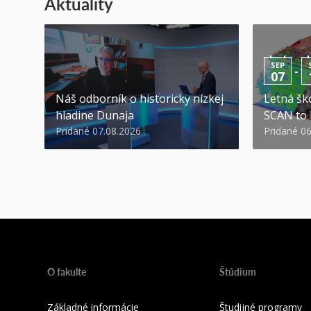
Aktuality
SEP
-
07
Náš odborník o historicky nízkej
Letná ško
hladine Dunaja
SCAN to
Pridané 07.08.2026
Pridané 0
O fakulte
Štúdium
Základné informácie
Študijné programy