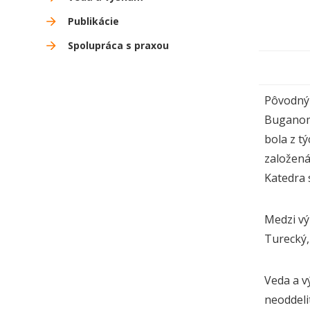
Publikácie
Spolupráca s praxou
Pôvodným
Buganom 
bola z t
založená
Katedra 
Medzi vý
Turecký, 
Veda a v
neoddeli