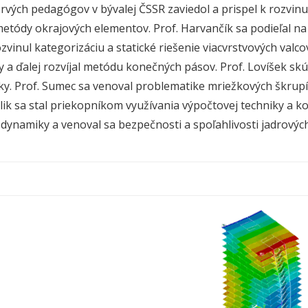
prvých pedagógov v bývalej ČSSR zaviedol a prispel k rozv
etódy okrajových elementov. Prof. Harvančík sa podieľal na ri
zvinul kategorizáciu a statické riešenie viacvrstvových valcov
 a ďalej rozvíjal metódu konečných pásov. Prof. Lovíšek sk
y. Prof. Sumec sa venoval problematike mriežkových škrupí
álik sa stal priekopníkom využívania výpočtovej techniky a
a dynamiky a venoval sa bezpečnosti a spoľahlivosti jadrových