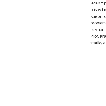
jeden z 
pásov i m
Kaiser ro
problémy
mechanik
Prof. Kr
statiky 