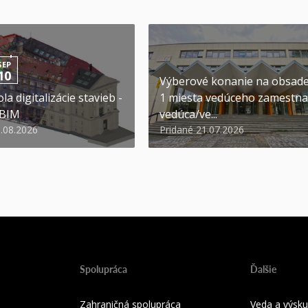
SEP
10
Výberové konanie na obsad
la digitalizácie stavieb -
1 miesta vedúceho zamestna
 BIM
vedúca/ve...
6.08.2026
Pridané 21.07.2026
Spolupráca
Ďalšie
Zahraničná spolupráca
Veda a výsk