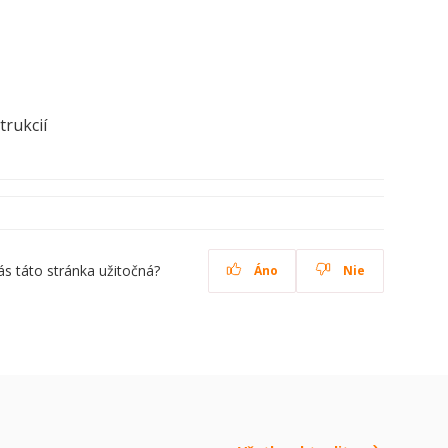
rukcií
ás táto stránka užitočná?
Áno
Nie