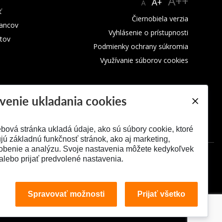
A++
A+
A
ť
Čiernobiela verzia
ancov
Vyhlásenie o prístupnosti
tov
Podmienky ochrany súkromia
Využívanie súborov cookies
venie ukladania cookies
bová stránka ukladá údaje, ako sú súbory cookie, ktoré
ú základnú funkčnosť stránok, ako aj marketing,
obenie a analýzu. Svoje nastavenia môžete kedykoľvek
alebo prijať predvolené nastavenia.
Spravovať možnosti
Prijať všetko