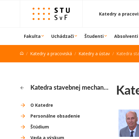
Prejsť na obsah
Katedry a pracov
Fakulta
Uchádzači
Študenti
Absolventi
Katedry a pracoviská
Katedry a ústav
Katedra st
Kat
Katedra stavebnej mechaniky
O Katedre
Personálne obsadenie
Štúdium
Veda a výskum