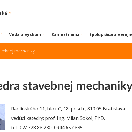
iská
Veda a výskum
Zamestnanci
Spolupráca a verejn
avebnej mechaniky
edra stavebnej mechanik
Radlinského 11, blok C, 18. posch., 810 05 Bratislava
vedúci katedry: prof. Ing. Milan Sokol, PhD.
tel.: 02/ 328 88 230, 0944 657 835