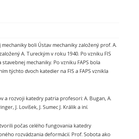
 mechaniky boli Ústav mechaniky založený prof. A.
aložený A. Tureckým v roku 1940. Po vzniku FIS
a stavebnej mechaniky. Po vzniku FAPS bola
ím týchto dvoch katedier na FIS a FAPS vznikla
a rozvoji katedry patria profesori: A. Bugan, A.
ger, J. Lovíšek, J. Sumec J. Králik a iní.
vorili počas celého fungovania katedry
tupného rozvádzania deformácií. Prof. Sobota ako