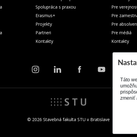
a
Spolupráca s praxou
Pre verejnos
Erasmus+
Pre zamestn
Projekty
Pre absolven
ka
Partneri
Pre médiá
Kontakty
Kontakty
Nasta
Táto we
umožňuj
prispôs
zmeniť 
© 2026 Stavebná fakulta STU v Bratislave