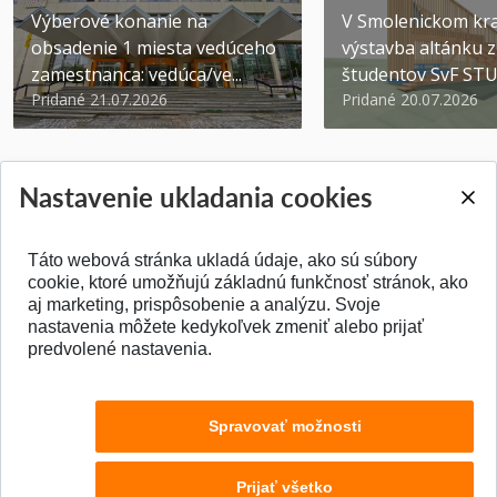
Výberové konanie na
V Smolenickom kra
obsadenie 1 miesta vedúceho
výstavba altánku z
zamestnanca: vedúca/ve...
študentov SvF ST
Pridané 21.07.2026
Pridané 20.07.2026
Nastavenie ukladania cookies
Táto webová stránka ukladá údaje, ako sú súbory
SPÄŤ NA VRCH
cookie, ktoré umožňujú základnú funkčnosť stránok, ako
aj marketing, prispôsobenie a analýzu. Svoje
nastavenia môžete kedykoľvek zmeniť alebo prijať
predvolené nastavenia.
Spravovať možnosti
Prijať všetko