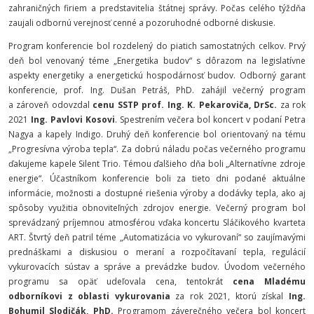
zahraničných firiem a predstavitelia štátnej správy. Počas celého týždňa
zaujali odbornú verejnosť cenné a pozoruhodné odborné diskusie.
Program konferencie bol rozdelený do piatich samostatných celkov. Prvý
deň bol venovaný téme „Energetika budov“ s dôrazom na legislatívne
aspekty energetiky a energetickú hospodárnosť budov. Odborný garant
konferencie, prof. Ing. Dušan Petráš, PhD. zahájil večerný program
a zároveň odovzdal
cenu SSTP prof. Ing. K. Pekaroviča, DrSc.
za rok
2021
Ing. Pavlovi Kosovi
. Spestrením večera bol koncert v podaní Petra
Nagya a kapely Indigo. Druhý deň konferencie bol orientovaný na tému
„Progresívna výroba tepla“. Za dobrú náladu počas večerného programu
ďakujeme kapele Silent Trio. Témou ďalšieho dňa boli „Alternatívne zdroje
energie“. Účastníkom konferencie boli za tieto dni podané aktuálne
informácie, možnosti a dostupné riešenia výroby a dodávky tepla, ako aj
spôsoby využitia obnoviteľných zdrojov energie. Večerný program bol
sprevádzaný príjemnou atmosférou vďaka koncertu Sláčikového kvarteta
ART. Štvrtý deň patril téme „Automatizácia vo vykurovaní“ so zaujímavými
prednáškami a diskusiou o meraní a rozpočítavaní tepla, regulácií
vykurovacích sústav a správe a prevádzke budov. Úvodom večerného
programu sa opäť udeľovala cena, tentokrát
cena Mladému
odborníkovi z oblasti vykurovania
za rok 2021, ktorú získal
Ing.
Bohumil Slodičák, PhD.
Programom záverečného večera bol koncert