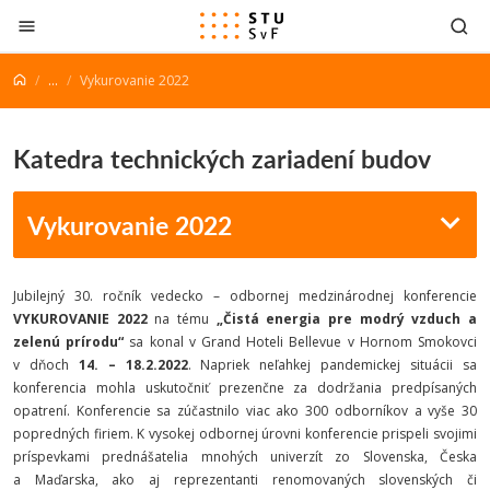
Prejsť na obsah
...
Vykurovanie 2022
Katedra technických zariadení budov
Vykurovanie 2022
Jubilejný 30. ročník vedecko – odbornej medzinárodnej konferencie
VYKUROVANIE 2022
na tému
„Čistá energia pre modrý vzduch a
zelenú prírodu“
sa konal v Grand Hoteli Bellevue v Hornom Smokovci
v dňoch
14. – 18.2.2022
. Napriek neľahkej pandemickej situácii sa
konferencia mohla uskutočniť prezenčne za dodržania predpísaných
opatrení. Konferencie sa zúčastnilo viac ako 300 odborníkov a vyše 30
popredných firiem. K vysokej odbornej úrovni konferencie prispeli svojimi
príspevkami prednášatelia mnohých univerzít zo Slovenska, Česka
a Maďarska, ako aj reprezentanti renomovaných slovenských či