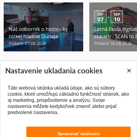
SEP
SEP
-
07
10
Náš odborník o historicky
Letná škola digital
nízkej hladine Dunaja
stavieb - SCAN to
Pridané 07.08.2026
Pridané 06.08.2026
Nastavenie ukladania cookies
Táto webová stránka ukladá údaje, ako sú súbory
SPÄŤ NA VRCH
cookie, ktoré umožňujú základnú funkčnosť stránok, ako
aj marketing, prispôsobenie a analýzu. Svoje
nastavenia môžete kedykoľvek zmeniť alebo prijať
predvolené nastavenia.
Spravovať možnosti