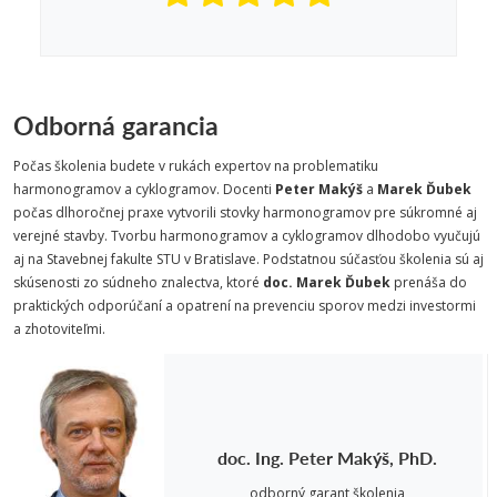
Odborná garancia
Počas školenia budete v rukách expertov na problematiku
harmonogramov a cyklogramov. Docenti
Peter Makýš
a
Marek Ďubek
počas dlhoročnej praxe vytvorili stovky harmonogramov pre súkromné aj
verejné stavby. Tvorbu harmonogramov a cyklogramov dlhodobo vyučujú
aj na Stavebnej fakulte STU v Bratislave. Podstatnou súčasťou školenia sú aj
skúsenosti zo súdneho znalectva, ktoré
doc. Marek Ďubek
prenáša do
praktických odporúčaní a opatrení na prevenciu sporov medzi investormi
a zhotoviteľmi.
doc. Ing. Peter Makýš, PhD.
odborný garant školenia