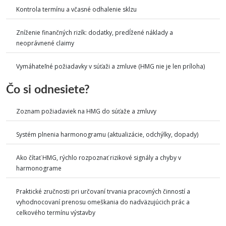
Kontrola termínu a včasné odhalenie sklzu
Zníženie finančných rizík: dodatky, predĺžené náklady a
neoprávnené claimy
Vymáhateľné požiadavky v súťaži a zmluve (HMG nie je len príloha)
Čo si odnesiete?
Zoznam požiadaviek na HMG do súťaže a zmluvy
Systém plnenia harmonogramu (aktualizácie, odchýlky, dopady)
Ako čítať HMG, rýchlo rozpoznať rizikové signály a chyby v
harmonograme
Praktické zručnosti pri určovaní trvania pracovných činností a
vyhodnocovaní prenosu omeškania do nadväzujúcich prác a
celkového termínu výstavby