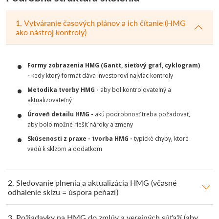
1. Vytváranie časových plánov a ich čítanie (HMG
ako nástroj kontroly)
Formy zobrazenia HMG (Gantt, sieťový graf, cyklogram)
-
kedy ktorý formát dáva investorovi najviac kontroly
Metodika tvorby HMG -
aby bol kontrolovateľný a
aktualizovateľný
Úroveň detailu HMG -
akú podrobnosť treba požadovať,
aby bolo možné riešiť nároky a zmeny
Skúsenosti z praxe - tvorba HMG -
typické chyby, ktoré
vedú k sklzom a dodatkom
2. Sledovanie plnenia a aktualizácia HMG (včasné
odhalenie sklzu = úspora peňazí)
3. Požiadavky na HMG do zmlúv a verejných súťaží (aby