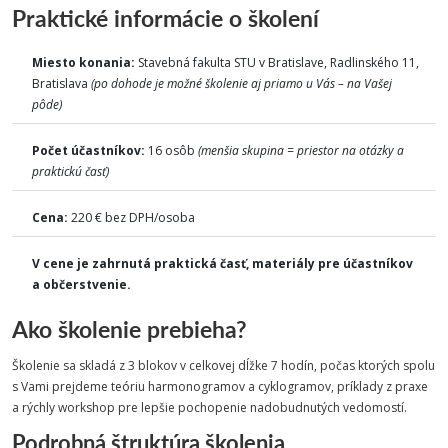
Praktické informácie o školení
Miesto konania:
Stavebná fakulta STU v Bratislave, Radlinského 11,
Bratislava
(po dohode je možné školenie aj priamo u Vás – na Vašej
pôde)
Počet účastníkov:
16 osôb
(menšia skupina = priestor na otázky a
praktickú časť)
Cena:
220 € bez DPH/osoba
V cene je zahrnutá praktická časť, materiály pre účastníkov
a občerstvenie.
Ako školenie prebieha?
Školenie sa skladá z 3 blokov v celkovej dĺžke 7 hodín, počas ktorých spolu
s Vami prejdeme teóriu harmonogramov a cyklogramov, príklady z praxe
a rýchly workshop pre lepšie pochopenie nadobudnutých vedomostí.
Podrobná štruktúra školenia