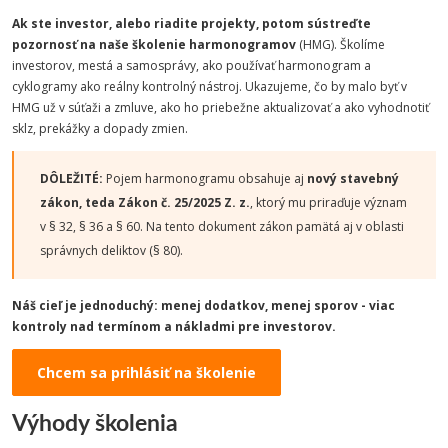
Ak ste investor, alebo riadite projekty, potom sústreďte
pozornosť na naše školenie harmonogramov
(HMG). Školíme
investorov, mestá a samosprávy, ako používať harmonogram a
cyklogramy ako reálny kontrolný nástroj. Ukazujeme, čo by malo byť v
HMG už v súťaži a zmluve, ako ho priebežne aktualizovať a ako vyhodnotiť
sklz, prekážky a dopady zmien.
DÔLEŽITÉ:
Pojem harmonogramu obsahuje aj
nový stavebný
zákon, teda Zákon č. 25/2025 Z. z.
, ktorý mu priraďuje význam
v § 32, § 36 a § 60. Na tento dokument zákon pamätá aj v oblasti
správnych deliktov (§ 80).
Náš cieľ je jednoduchý: menej dodatkov, menej sporov - viac
kontroly nad termínom a nákladmi pre investorov.
Chcem sa prihlásiť na školenie
Výhody školenia