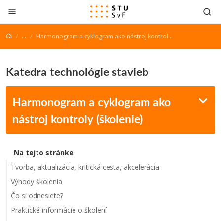
Prejsť na obsah
...
Harmonogram a cyklogram ako nástroj kontroly (školenie)
Katedra technológie stavieb
Harmonogram a cyklogram ako
nástroj kontroly (školenie)
Na tejto stránke
Tvorba, aktualizácia, kritická cesta, akcelerácia
Výhody školenia
Čo si odnesiete?
Praktické informácie o školení