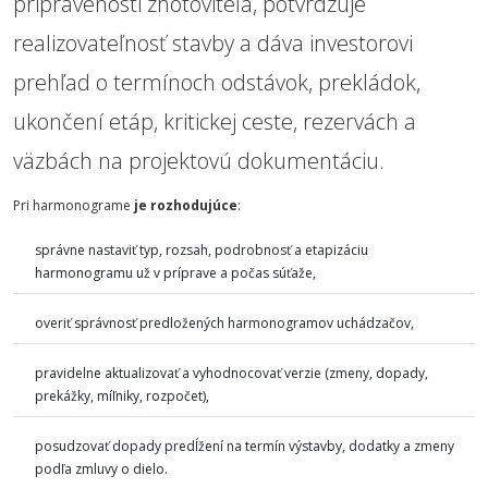
pripravenosti zhotoviteľa, potvrdzuje
realizovateľnosť stavby a dáva investorovi
prehľad o termínoch odstávok, prekládok,
ukončení etáp, kritickej ceste, rezervách a
väzbách na projektovú dokumentáciu.
Pri harmonograme
je rozhodujúce
:
správne nastaviť typ, rozsah, podrobnosť a etapizáciu
harmonogramu už v príprave a počas súťaže,
overiť správnosť predložených harmonogramov uchádzačov,
pravidelne aktualizovať a vyhodnocovať verzie (zmeny, dopady,
prekážky, míľniky, rozpočet),
posudzovať dopady predĺžení na termín výstavby, dodatky a zmeny
podľa zmluvy o dielo.