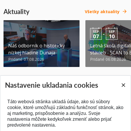
Aktuality
Všetky aktuality
SEP
SEP
-
07
10
Náš odborník o historicky
Letná škola digital
nízkej hladine Dunaja
stavieb - SCAN to
Pridané 07.08.2026
Pridané 06.08.2026
Nastavenie ukladania cookies
Táto webová stránka ukladá údaje, ako sú súbory
SPÄŤ NA VRCH
cookie, ktoré umožňujú základnú funkčnosť stránok, ako
aj marketing, prispôsobenie a analýzu. Svoje
nastavenia môžete kedykoľvek zmeniť alebo prijať
predvolené nastavenia.