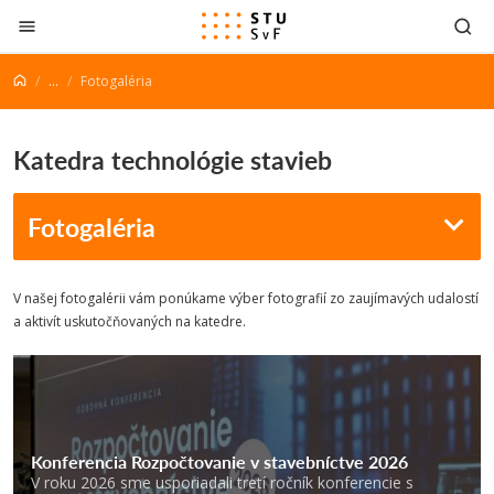
Prejsť na obsah
...
Fotogaléria
Katedra technológie stavieb
Fotogaléria
V našej fotogalérii vám ponúkame výber fotografií zo zaujímavých udalostí
a aktivít uskutočňovaných na katedre.
Konferencia Rozpočtovanie v stavebníctve 2026
V roku 2026 sme usporiadali tretí ročník konferencie s