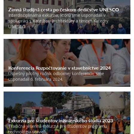
Zimná študijná cesta po českom dedičstve UNESCO
Interdisciplinárna exkurzia, ktorú sme usporiadali v
spolupráci s Katedrou architektúry a tímom Katedry
UNESCO.
Konferencia Rozpočtovanie v stavebníctve 2024
Úspešný pilotný ročník odbornej konferencie sme
usporiadali 6. februára 2024.
Exkurzia pre študentov inžinierskeho štúdia 2023
Tradičná jesenná exkurzia pre študentov programu
technológia stavieb.