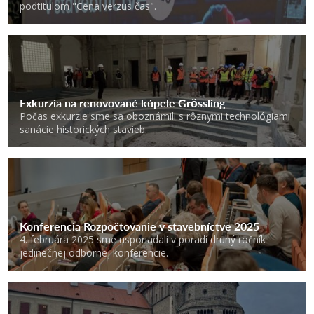
podtitulom "Cena verzus čas".
Exkurzia na renovované kúpele Grössling
Počas exkurzie sme sa oboznámili s rôznymi technológiami
sanácie historických stavieb.
Konferencia Rozpočtovanie v stavebníctve 2025
4. februára 2025 sme usporiadali v poradí druhý ročník
jedinečnej odbornej konferencie.