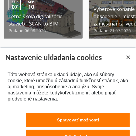
SEP
SEP
-
07
10
Výberové konanie
Letná škola digitalizácie
obsadenie 1 miest
stavieb - SCAN to BIM
zamestnanca: vedúc
Pridané 06.08.2026
Pridané 21.07.2026
Nastavenie ukladania cookies
Táto webová stránka ukladá údaje, ako sú súbory
SPÄŤ NA VRCH
cookie, ktoré umožňujú základnú funkčnosť stránok, ako
aj marketing, prispôsobenie a analýzu. Svoje
nastavenia môžete kedykoľvek zmeniť alebo prijať
predvolené nastavenia.
Spravovať možnosti