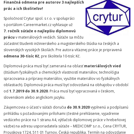
Finančná odmena pre autorov 3 najlepších
prác a ich školiteľov!
Spoločnosť Crytur spol. s r.o. v spolupráci
s portálom Careermarket.cz vyhlasuje už
7. ročník súťaže o najlepšiu diplomovú
prácu
v materiálových vedách. Súťaže sa môžu
zúčastniť študenti inžinierskeho a magisterského štúdia na českých a
slovenských vysokých školách. Pre autora víťaznej práce je pripravená
odmena 30-tisíc Kč
, pre školiteľa 10-tisíc Kč.
Diplomová práca musí byť zameraná na oblasť
materiálových vied
(štúdium fyzikálnych a chemických vlastností materiálov, technológia
spracovania a prípravy materiálov, využitie materiálov vo fyzikálnych
oblastiach). Diplomová práca musí byť odovzdaná na obhajobu v období
od
1.7.2019 do 30.9.2020
. Práca musí byť vypracovaná v českom,
slovenskom alebo anglickom jazyku.
Záujemcovia o účasť v súťaži doručia
do 30.9.2020
vyplnenú a podpísanú
prihlášku s požadovanými prílohami (čestné prehlásenie, vyjadrenie
vedúceho práce na 1 stranu A4, výtlačok diplomovej práce v hrebeňovej
väzbe) na adresu usporiadateľa súťaže – MEDICOMP s.r.o., Cena CRYTUR,
Prouskova 1724, 511 01 Turnov, Česká republika. Termín na odovzdanie