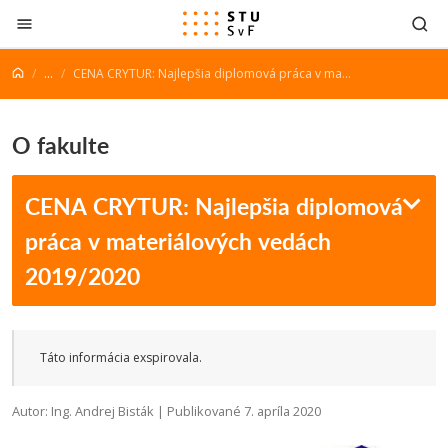
Prejsť na obsah
...
CENA CRYTUR: Najlepšia diplomová práca v materiálových vedách 2019/2020
O fakulte
CENA CRYTUR: Najlepšia diplomová
práca v materiálových vedách
2019/2020
Táto informácia exspirovala.
Autor: Ing. Andrej Bisták | Publikované 7. apríla 2020