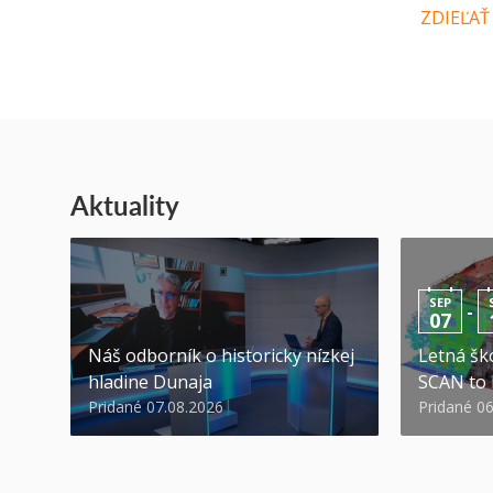
ZDIEĽAŤ
Aktuality
SEP
-
07
Náš odborník o historicky nízkej
Letná ško
hladine Dunaja
SCAN to
Pridané 07.08.2026
Pridané 0