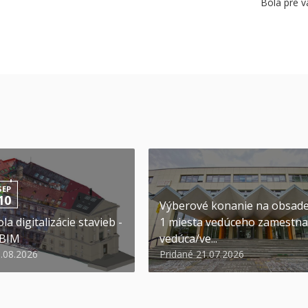
Bola pre v
SEP
10
Výberové konanie na obsad
la digitalizácie stavieb -
1 miesta vedúceho zamestna
 BIM
vedúca/ve...
6.08.2026
Pridané 21.07.2026