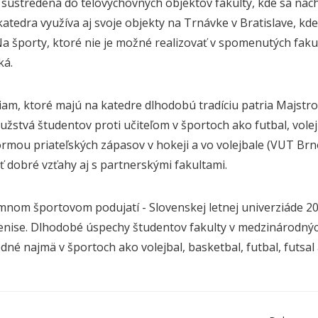
 sústredená do telovýchovných objektov fakulty, kde sa nach
atedra využíva aj svoje objekty na Trnávke v Bratislave, kde 
 Na športy, ktoré nie je možné realizovať v spomenutých faku
ká.
iam, ktoré majú na katedre dlhodobú tradíciu patria Majstro
užstvá študentov proti učiteľom v športoch ako futbal, volejb
ormou priateľských zápasov v hokeji a vo volejbale (VUT Brno
 dobré vzťahy aj s partnerskými fakultami.
nom športovom podujatí - Slovenskej letnej univerziáde 201
enise. Dlhodobé úspechy študentov fakulty v medzinárodných
né najmä v športoch ako volejbal, basketbal, futbal, futsal 