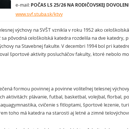
e-mail:
POČAS LS 25/26
NA RODIČOVSKEJ DOVOLE
www.svf.stuba.sk/ktvy
lesnej výchovy na SVŠT vznikla v roku 1952 ako celoškolská k
 sa pôvodná celoškolská katedra rozdelila na dve katedry, p
výchovy na Stavebnej fakulte. V decembri 1994 bol pri kate
val športové aktivity poslucháčov fakulty, ktoré nebolo mo
ečená formou povinnej a povinne voliteľnej telesnej výchovy
 aktivitách: plávanie, futbal, basketbal, volejbal, florbal, po
aquagymnastika, cvičenie s fitloptami, športové lezenie, turi
rem toho má katedra na starosti aj letné a zimné telovýchov