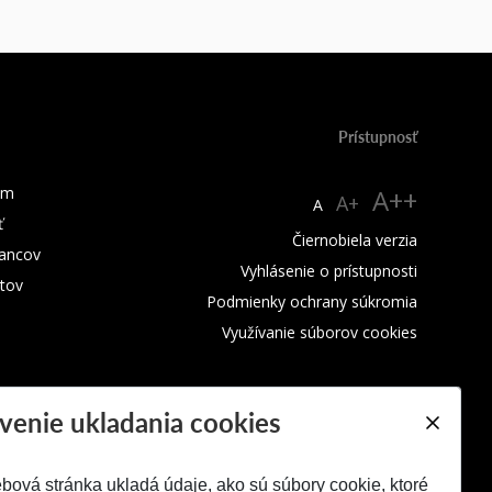
Prístupnosť
um
A++
A+
A
ť
Čiernobiela verzia
ancov
Vyhlásenie o prístupnosti
tov
Podmienky ochrany súkromia
Využívanie súborov cookies
venie ukladania cookies
bová stránka ukladá údaje, ako sú súbory cookie, ktoré