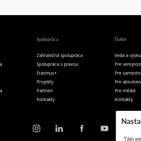
Spolupráca
Ďalšie
Zahraničná spolupráca
Veda a výsk
a
Spolupráca s praxou
Pre verejnos
Erasmus+
Pre zamestn
Projekty
Pre absolven
ka
Partneri
Pre médiá
Kontakty
Kontakty
Nasta
Táto we