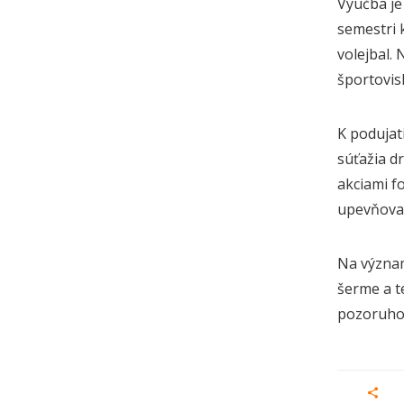
Výučba je
semestri k
volejbal.
športovis
K podujat
súťažia dr
akciami f
upevňovať
Na význam
šerme a t
pozoruhod