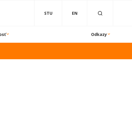
STU
EN
osť
Odkazy