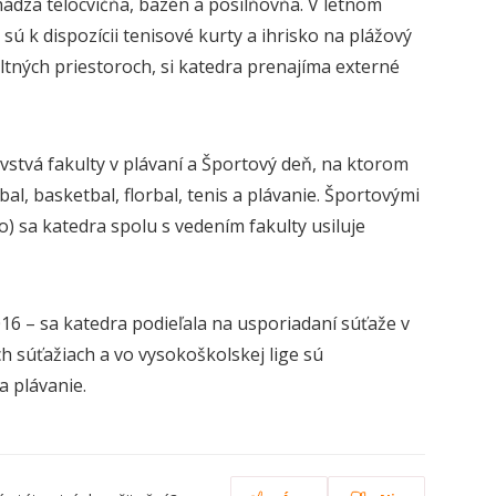
ádza telocvičňa, bazén a posilňovňa. V letnom
sú k dispozícii tenisové kurty a ihrisko na plážový
ltných priestoroch, si katedra prenajíma externé
vstvá fakulty v plávaní a Športový deň, na ktorom
al, basketbal, florbal, tenis a plávanie. Športovými
) sa katedra spolu s vedením fakulty usiluje
6 – sa katedra podieľala na usporiadaní súťaže v
 súťažiach a vo vysokoškolskej lige sú
a plávanie.