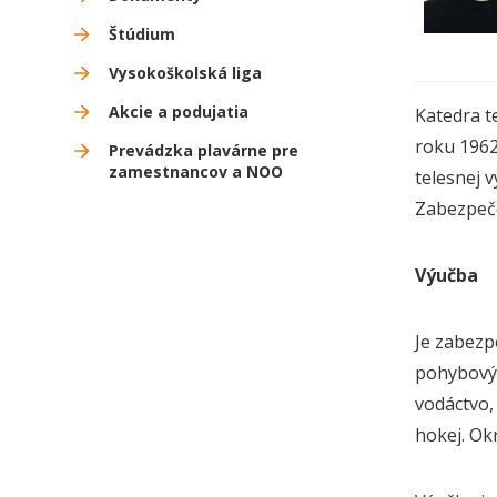
Štúdium
Vysokoškolská liga
Akcie a podujatia
Katedra te
roku 1962
Prevádzka plavárne pre
zamestnancov a NOO
telesnej 
Zabezpečo
Výučba
Je zabezp
pohybových
vodáctvo, 
hokej. Ok