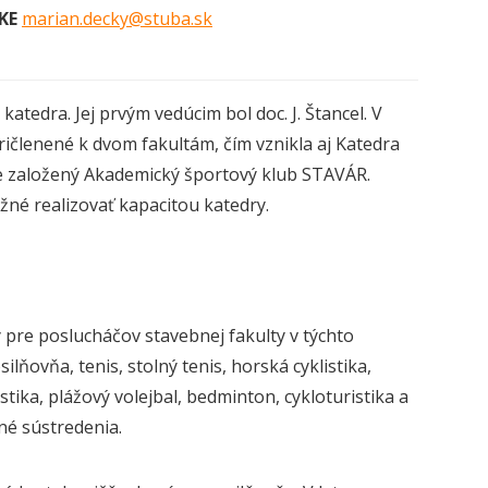
NKE
marian.decky@stuba.sk
atedra. Jej prvým vedúcim bol doc. J. Štancel. V
ričlenené k dvom fakultám, čím vznikla aj Katedra
dre založený Akademický športový klub STAVÁR.
žné realizovať kapacitou katedry.
 pre poslucháčov stavebnej fakulty v týchto
silňovňa, tenis, stolný tenis, horská cyklistika,
stika, plážový volejbal, bedminton, cykloturistika a
né sústredenia.