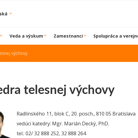
iská
Veda a výskum
Zamestnanci
Spolupráca a verejn
lesnej výchovy
edra telesnej výchovy
Radlinského 11, blok C, 20. posch., 810 05 Bratislava
vedúci katedry: Mgr. Marián Decký, PhD.
tel.: 02/ 32 888 252, 32 888 264