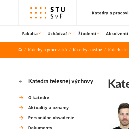
Prejsť na obsah
Katedry a pracov
Fakulta
Uchádzači
Študenti
Absolventi
Katedry a pracoviská
Katedry a ústav
Katedra te
Kat
Katedra telesnej výchovy
O katedre
Aktuality a oznamy
Personálne obsadenie
Dokumenty