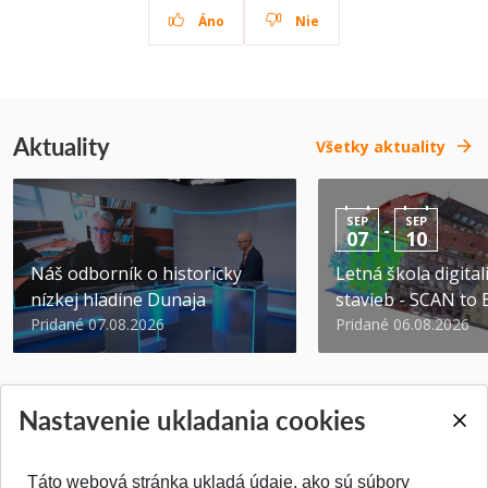
Áno
Nie
Aktuality
Všetky aktuality
SEP
SEP
-
07
10
Náš odborník o historicky
Letná škola digital
nízkej hladine Dunaja
stavieb - SCAN to
Pridané 07.08.2026
Pridané 06.08.2026
Nastavenie ukladania cookies
Táto webová stránka ukladá údaje, ako sú súbory
SPÄŤ NA VRCH