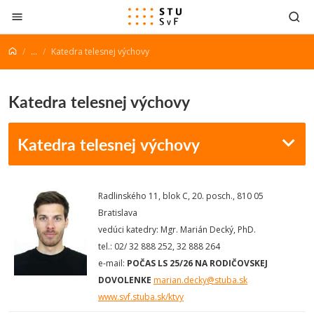
Prejsť na obsah
...
Katedra telesnej výchovy
Katedra telesnej výchovy
Katedra telesnej výchovy
Radlinského 11, blok C, 20. posch., 810 05
Bratislava
vedúci katedry: Mgr. Marián Decký, PhD.
tel.: 02/ 32 888 252, 32 888 264
e-mail:
POČAS LS 25/26
NA RODIČOVSKEJ
DOVOLENKE
marian.decky@stuba.sk
www.svf.stuba.sk/ktvy