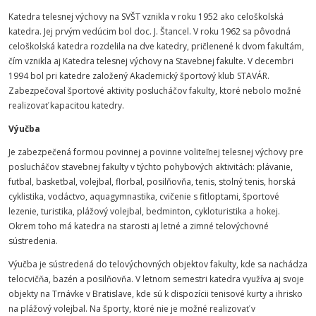
Katedra telesnej výchovy na SVŠT vznikla v roku 1952 ako celoškolská
katedra. Jej prvým vedúcim bol doc. J. Štancel. V roku 1962 sa pôvodná
celoškolská katedra rozdelila na dve katedry, pričlenené k dvom fakultám,
čím vznikla aj Katedra telesnej výchovy na Stavebnej fakulte. V decembri
1994 bol pri katedre založený Akademický športový klub STAVÁR.
Zabezpečoval športové aktivity poslucháčov fakulty, ktoré nebolo možné
realizovať kapacitou katedry.
Výučba
Je zabezpečená formou povinnej a povinne voliteľnej telesnej výchovy pre
poslucháčov stavebnej fakulty v týchto pohybových aktivitách: plávanie,
futbal, basketbal, volejbal, florbal, posilňovňa, tenis, stolný tenis, horská
cyklistika, vodáctvo, aquagymnastika, cvičenie s fitloptami, športové
lezenie, turistika, plážový volejbal, bedminton, cykloturistika a hokej.
Okrem toho má katedra na starosti aj letné a zimné telovýchovné
sústredenia.
Výučba je sústredená do telovýchovných objektov fakulty, kde sa nachádza
telocvičňa, bazén a posilňovňa. V letnom semestri katedra využíva aj svoje
objekty na Trnávke v Bratislave, kde sú k dispozícii tenisové kurty a ihrisko
na plážový volejbal. Na športy, ktoré nie je možné realizovať v