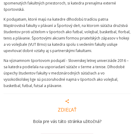
spomenutých fakultných priestoroch, si katedra prenajíma externé
športoviská.
K podujatiam, ktoré majú na katedre dlhodobú tradíciu patria
Majstrovstvá fakulty v plávaní a Športový deň, na ktorom súťažia družstvá
študentov proti učiteľom v športoch ako futbal, volejbal, basketbal, florbal,
tenis a plávanie. Športovými akciami formou priateľských zápasov v hokeji
a vo volejbale (VUT Brno) sa katedra spolu s vedením fakulty usiluje
upevňovať dobré vzťahy aj s partnerskými fakultami.
Na významnom športovom podujatí - Slovenskej letnej univerziáde 2016 –
sa katedra podieľala na usporiadaní súťaže v šerme a tenise. Dlhodobé
úspechy študentov fakulty v medzinárodných súťažiach a vo
vysokoškolskej lige sú pozoruhodné najmä v športoch ako volejbal,
basketbal, futbal, futsal a plávanie.
ZDIEĽAŤ
Bola pre vás táto stránka užitočná?