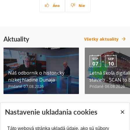
Áno
Nie
Aktuality
Všetky aktuality
SEP
SEP
-
07
10
Náš odborník o historicky
Letná škola digital
nízkej hladine Dunaja
stavieb - SCAN to
Pridané 07.08.2026
Pridané 06.08.2026
Nastavenie ukladania cookies
Táto webová stránka ukladá údaje, ako sú súbory
SPÄŤ NA VRCH