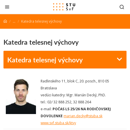
Prejsť na obsah
...
Katedra telesnej výchovy
Katedra telesnej výchovy
Katedra telesnej výchovy
Radlinského 11, blok C, 20. posch., 810 05
Bratislava
vedúci katedry: Mgr. Marián Decký, PhD.
tel.: 02/ 32 888 252, 32 888 264
e-mail:
POČAS LS 25/26
NA RODIČOVSKEJ
DOVOLENKE
marian.decky@stuba.sk
www.svf.stuba.sk/ktvy