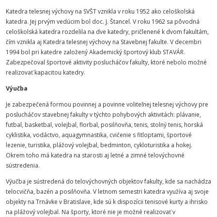
Katedra telesnej výchovy na SVŠT vznikla v roku 1952 ako celoškolská
katedra. Jej prvým vedúcim bol doc. J. Štancel. V roku 1962 sa pôvodná
celoškolská katedra rozdelila na dve katedry, pričlenené k dvom fakultám,
čím vznikla aj Katedra telesnej výchovy na Stavebnej fakulte. V decembri
1994 bol pri katedre založený Akademický športový klub STAVÁR.
Zabezpečoval športové aktivity poslucháčov fakulty, ktoré nebolo možné
realizovať kapacitou katedry.
Výučba
Je zabezpečená formou povinnej a povinne voliteľnej telesnej výchovy pre
poslucháčov stavebnej fakulty v týchto pohybových aktivitách: plávanie,
futbal, basketbal, volejbal, florbal, posilňovňa, tenis, stolný tenis, horská
cyklistika, vodáctvo, aquagymnastika, cvičenie s fitloptami, športové
lezenie, turistika, plážový volejbal, bedminton, cykloturistika a hokej.
Okrem toho má katedra na starosti aj letné a zimné telovýchovné
sústredenia.
Výučba je sústredená do telovýchovných objektov fakulty, kde sa nachádza
telocvičňa, bazén a posilňovňa. V letnom semestri katedra využíva aj svoje
objekty na Trnávke v Bratislave, kde sú k dispozícii tenisové kurty a ihrisko
na plážový volejbal. Na športy, ktoré nie je možné realizovať v