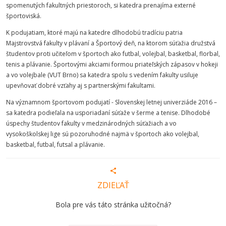
spomenutých fakultných priestoroch, si katedra prenajíma externé
športoviská.
K podujatiam, ktoré majú na katedre dlhodobú tradíciu patria
Majstrovstvá fakulty v plávaní a Športový deň, na ktorom súťažia družstvá
študentov proti učiteľom v športoch ako futbal, volejbal, basketbal, florbal,
tenis a plávanie. Športovými akciami formou priateľských zápasov v hokeji
a vo volejbale (VUT Brno) sa katedra spolu s vedením fakulty usiluje
upevňovať dobré vzťahy aj s partnerskými fakultami.
Na významnom športovom podujatí - Slovenskej letnej univerziáde 2016 –
sa katedra podieľala na usporiadaní súťaže v šerme a tenise. Dlhodobé
úspechy študentov fakulty v medzinárodných súťažiach a vo
vysokoškolskej lige sú pozoruhodné najmä v športoch ako volejbal,
basketbal, futbal, futsal a plávanie.
ZDIEĽAŤ
Bola pre vás táto stránka užitočná?