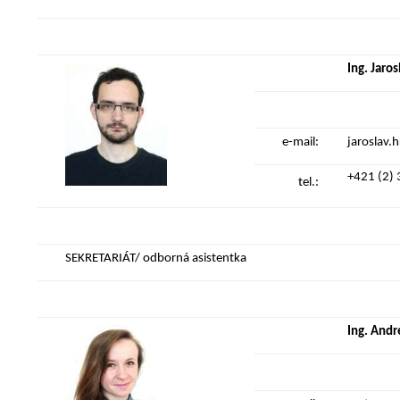
Ing. Jaro
e-mail:
jaroslav.
+421 (2)
tel.:
SEKRETARIÁT/ odborná asistentka
Ing
. Andr