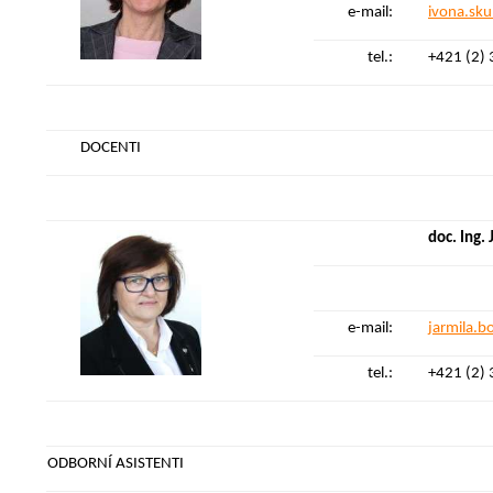
e-mail:
ivona.sk
tel.:
+421 (2)
DOCENTI
doc. Ing.
e-mail:
jarmila.b
tel.:
+421 (2)
ODBORN
Í ASISTENTI