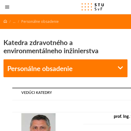
Prejsť na obsah
...
Personálne obsadenie
Katedra zdravotného a
environmentálneho inžinierstva
Personálne obsadenie
VEDÚCI KATEDRY
prof. Ing