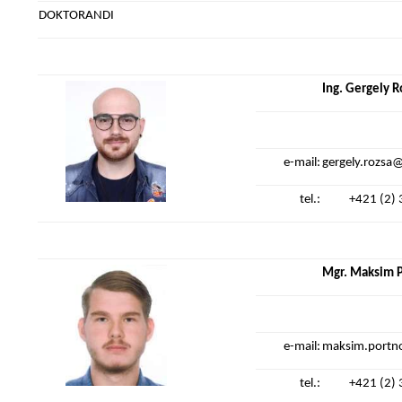
DOKTORANDI
Ing. Gergely R
e-mail:
gergely.rozsa
tel.:
+421 (2)
Mgr. Maksim 
e-mail:
maksim.portn
tel.:
+421 (2)