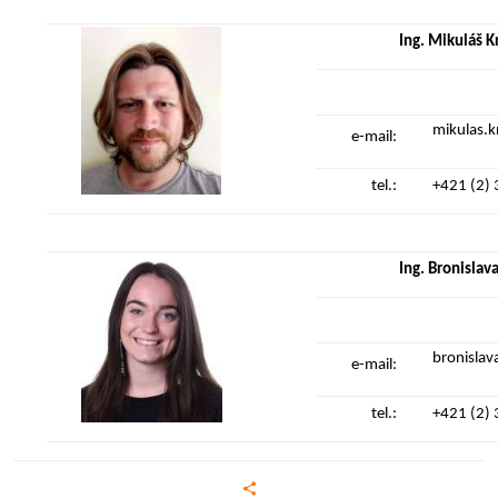
Ing. Mikuláš 
mikulas.
e-mail:
tel.:
+421 (2) 
Ing. Bronislav
bronisla
e-mail:
tel.:
+421 (2)