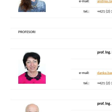
e-mail:
andrea.r
tel.:
+421 (2)
PROFESORI
prof. Ing
e-mail:
danka.ba
tel.:
+421 (2)
prof. Ing.