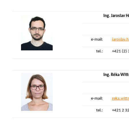
Ing. Jaroslav 
e-mail:
jaroslav.
tel.:
+421 (2)
Ing. Réka Wit
e-mail:
reka.wit
tel.:
+421 2 3