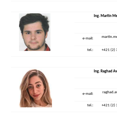
Ing. Martin Me
martin.m
e-mail:
tel.:
+421 (2)
Ing. Raghad A
raghad.a
e-mail:
tel.:
+421 (2)