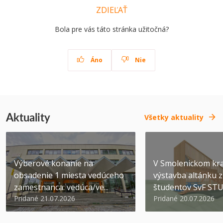
ZDIEĽAŤ
Bola pre vás táto stránka užitočná?
Áno
Nie
Aktuality
Všetky aktuality
Výberové konanie na
V Smolenickom kra
obsadenie 1 miesta vedúceho
výstavba altánku z
zamestnanca: vedúca/ve...
študentov SvF ST
Pridané 21.07.2026
Pridané 20.07.2026