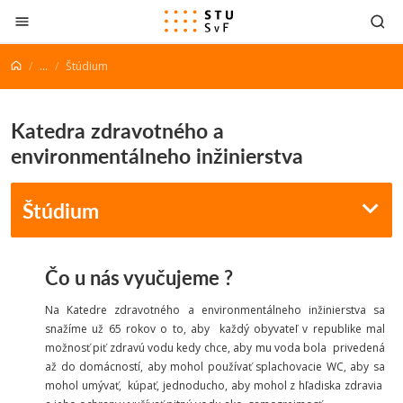
Prejsť na obsah
...
Štúdium
Katedra zdravotného a
environmentálneho inžinierstva
Štúdium
Čo u nás vyučujeme ?
Na Katedre zdravotného a environmentálneho inžinierstva sa
snažíme už 65 rokov o to, aby každý obyvateľ v republike mal
možnosť piť zdravú vodu kedy chce, aby mu voda bola privedená
až do domácností, aby mohol používať splachovacie WC, aby sa
mohol umývať, kúpať, jednoducho, aby mohol z hľadiska zdravia