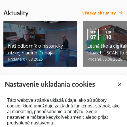
Aktuality
Všetky aktuality
SEP
SEP
-
07
10
Náš odborník o historicky
Letná škola digital
nízkej hladine Dunaja
stavieb - SCAN to
Pridané 07.08.2026
Pridané 06.08.2026
Nastavenie ukladania cookies
Táto webová stránka ukladá údaje, ako sú súbory
SPÄŤ NA VRCH
cookie, ktoré umožňujú základnú funkčnosť stránok, ako
aj marketing, prispôsobenie a analýzu. Svoje
nastavenia môžete kedykoľvek zmeniť alebo prijať
predvolené nastavenia.