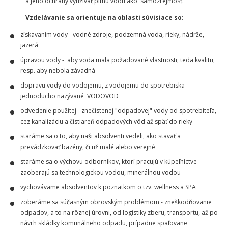
a jeho ochrany využívať pitnú vodu ako samozrejmosť.
Vzdelávanie sa orientuje na oblasti súvisiace so:
získavaním vody - vodné zdroje, podzemná voda, rieky, nádrže,
jazerá
úpravou vody - aby voda mala požadované vlastnosti, teda kvalitu,
resp. aby nebola závadná
dopravu vody do vodojemu, z vodojemu do spotrebiska -
jednoducho nazývané VODOVOD
odvedenie použitej - znečistenej "odpadovej" vody od spotrebiteľa,
cez kanalizáciu a čistiareň odpadových vôd až späť do rieky
staráme sa o to, aby naši absolventi vedeli, ako stavať a
prevádzkovať bazény, či už malé alebo verejné
staráme sa o výchovu odborníkov, ktorí pracujú v kúpeľníctve -
zaoberajú sa technologickou vodou, minerálnou vodou
vychovávame absolventov k poznatkom o tzv. wellness a SPA
zoberáme sa súčasným obrovským problémom - zneškodňovanie
odpadov, a to na rôznej úrovni, od logistiky zberu, transportu, až po
návrh skládky komunálneho odpadu, prípadne spaľovane