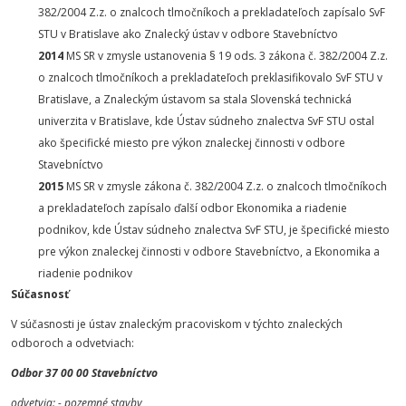
382/2004 Z.z. o znalcoch tlmočníkoch a prekladateľoch zapísalo SvF
STU v Bratislave ako Znalecký ústav v odbore Stavebníctvo
2014
MS SR v zmysle ustanovenia § 19 ods. 3 zákona č. 382/2004 Z.z.
o znalcoch tlmočníkoch a prekladateľoch preklasifikovalo SvF STU v
Bratislave, a Znaleckým ústavom sa stala Slovenská technická
univerzita v Bratislave, kde Ústav súdneho znalectva SvF STU ostal
ako špecifické miesto pre výkon znaleckej činnosti v odbore
Stavebníctvo
2015
MS SR v zmysle zákona č. 382/2004 Z.z. o znalcoch tlmočníkoch
a prekladateľoch zapísalo ďalší odbor Ekonomika a riadenie
podnikov, kde Ústav súdneho znalectva SvF STU, je špecifické miesto
pre výkon znaleckej činnosti v odbore Stavebníctvo, a Ekonomika a
riadenie podnikov
Súčasnosť
V súčasnosti je ústav znaleckým pracoviskom v týchto znaleckých
odboroch a odvetviach:
Odbor 37 00 00 Stavebníctvo
odvetvia:
- pozemné stavby,