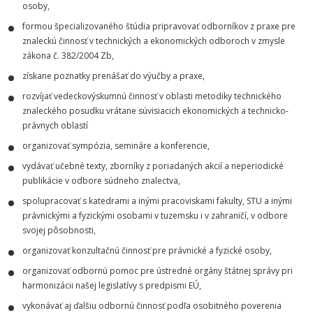
osoby,
formou špecializovaného štúdia pripravovať odborníkov z praxe pre
znaleckú činnosť v technických a ekonomických odboroch v zmysle
zákona č. 382/2004 Zb,
získane poznatky prenášať do výučby a praxe,
rozvíjať vedeckovýskumnú činnosť v oblasti metodiky technického
znaleckého posudku vrátane súvisiacich ekonomických a technicko-
právnych oblastí
organizovať sympózia, semináre a konferencie,
vydávať učebné texty, zborníky z poriadaných akcií a neperiodické
publikácie v odbore súdneho znalectva,
spolupracovať s katedrami a inými pracoviskami fakulty, STU a inými
právnickými a fyzickými osobami v tuzemsku i v zahraničí, v odbore
svojej pôsobnosti,
organizovať konzultačnú činnosť pre právnické a fyzické osoby,
organizovať odbornú pomoc pre ústredné orgány štátnej správy pri
harmonizácii našej legislatívy s predpismi EÚ,
vykonávať aj ďalšiu odbornú činnosť podľa osobitného poverenia