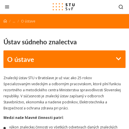
Prejsť na obsah
...
O ústave
Ústav súdneho znalectva
O ústave
Znalecký ústav STU v Bratislave je už viac ako 25 rokov
špecializovaným vedeckým a odborným pracoviskom, ktoré plní funkciu
rezortného a metodického centra Ministerstva spravodlivosti Slovenskej
republiky. V súčasnosti je znalecký ústav zapísaný v odboroch
Stavebníctvo, ekonomika a riadenie podnikov, Elektrotechnika a
Bezpečnosť a ochrana zdravia pri práci.
Medzi naše hlavné činnosti patrí:
výkon znaleckej činnosti vo všetkých odvetviach daných znaleckých