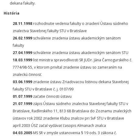
dekana fakulty.
História
28.11.1998
rozhodnutie vedenia fakulty o zriadení Ústavu súdneho
znalectva Stavebnej fakulty STU v Bratislave
26.02.1999
schválenie zriadenia ústavu akademickým senátom
fakulty
27.04.1999
schválenie zriadenia ústavu akademickým senátom STU
18.03.1999
list ministra spravodlivosti SR JUDr. Jána Čarnogurského č.
7774/98-55, v ktorom privítal zriadenie ústavu so zameraním na
znaleckú činnosť.
03.06.1999
zriadenie ústavu Zriaďovacou listinou dekana Stavebnej
fakulty STU v Bratislave č. j. 0107/99
01.07.1999
začatie činnosti ústavu
21.07.1999
zápis Ústavu súdneho znalectva Stavebnej fakulty STU v
Bratislave, Radlinského 11, 813 68 Bratislava do Zoznamu znaleckých
ústavov rok 2002 zriadenie Klubu znalcov pri SvF STU v Bratislave
apríl 2003 ÚSZ začal vydávať časopis Almanach znalca
04.03.2005
MS SR v zmysle ustanovenia § 19 ods. 3 zákona č.