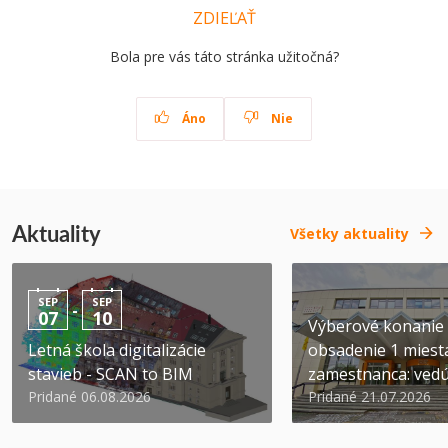
ZDIEĽAŤ
Bola pre vás táto stránka užitočná?
Áno
Nie
Aktuality
Všetky aktuality
SEP
SEP
-
07
10
Výberové konanie
Letná škola digitalizácie
obsadenie 1 miest
stavieb - SCAN to BIM
zamestnanca: vedúc
Pridané 06.08.2026
Pridané 21.07.2026