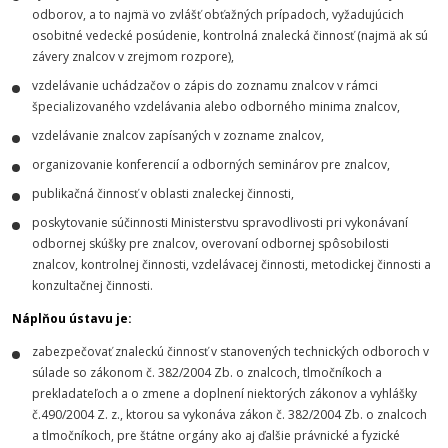
odborov, a to najmä vo zvlášť obťažných prípadoch, vyžadujúcich
osobitné vedecké posúdenie, kontrolná znalecká činnosť (najmä ak sú
závery znalcov v zrejmom rozpore),
vzdelávanie uchádzačov o zápis do zoznamu znalcov v rámci
špecializovaného vzdelávania alebo odborného minima znalcov,
vzdelávanie znalcov zapísaných v zozname znalcov,
organizovanie konferencií a odborných seminárov pre znalcov,
publikačná činnosť v oblasti znaleckej činnosti,
poskytovanie súčinnosti Ministerstvu spravodlivosti pri vykonávaní
odbornej skúšky pre znalcov, overovaní odbornej spôsobilosti
znalcov, kontrolnej činnosti, vzdelávacej činnosti, metodickej činnosti a
konzultačnej činnosti.
Náplňou ústavu je:
zabezpečovať znaleckú činnosť v stanovených technických odboroch v
súlade so zákonom č. 382/2004 Zb. o znalcoch, tlmočníkoch a
prekladateľoch a o zmene a doplnení niektorých zákonov a vyhlášky
č.490/2004 Z. z., ktorou sa vykonáva zákon č. 382/2004 Zb. o znalcoch
a tlmočníkoch, pre štátne orgány ako aj ďalšie právnické a fyzické