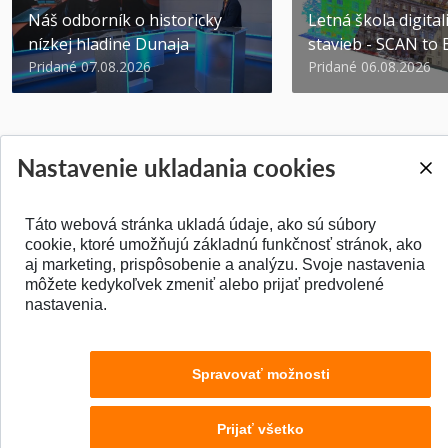
Náš odborník o historicky
Letná škola digital
nízkej hladine Dunaja
stavieb - SCAN to
Pridané 07.08.2026
Pridané 06.08.2026
Nastavenie ukladania cookies
SPÄŤ NA VRCH
Táto webová stránka ukladá údaje, ako sú súbory
cookie, ktoré umožňujú základnú funkčnosť stránok, ako
aj marketing, prispôsobenie a analýzu. Svoje nastavenia
môžete kedykoľvek zmeniť alebo prijať predvolené
nastavenia.
Spravovať možnosti
Prijať všetko
© 2026 Stavebná fakulta STU v Bratislave