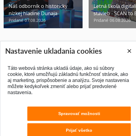
Náš odborník o historicky
Letná škola digital
nízkej hladine Dunaja
stavieb - SCAN to
Pridané 07.08.2026
Pridané 06.08.2026
Nastavenie ukladania cookies
SPÄŤ NA VRCH
Táto webová stránka ukladá údaje, ako sú súbory
cookie, ktoré umožňujú základnú funkčnosť stránok, ako
aj marketing, prispôsobenie a analýzu. Svoje nastavenia
môžete kedykoľvek zmeniť alebo prijať predvolené
nastavenia.
Spravovať možnosti
Prijať všetko
© 2026 Stavebná fakulta STU v Bratislave