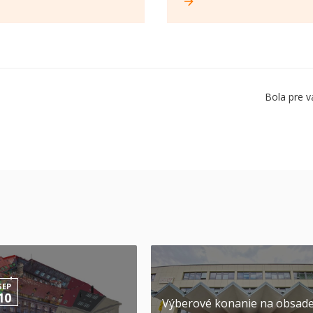
Bola pre v
SEP
10
Výberové konanie na obsad