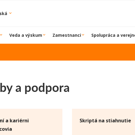
iská
Veda a výskum
Zamestnanci
Spolupráca a verejn
žby a podpora
ní a kariérni
Skriptá na stiahnutie
covia