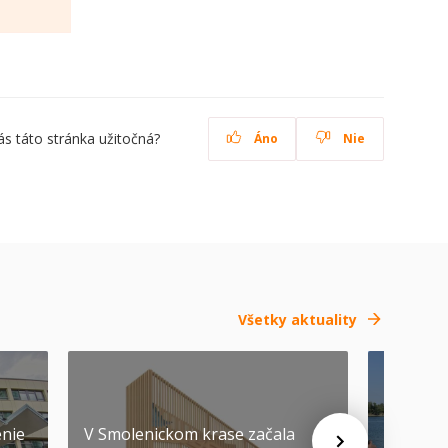
ás táto stránka užitočná?
Áno
Nie
Všetky aktuality
SEP
-
04
enie
V Smolenickom krase začala