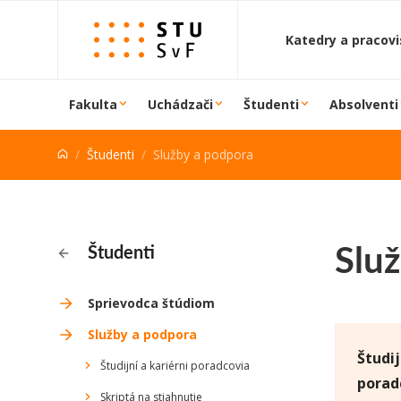
Prejsť na obsah
Katedry a pracov
Fakulta
Uchádzači
Študenti
Absolventi
Študenti
Služby a podpora
Slu
Študenti
Sprievodca štúdiom
Služby a podpora
Študij
Študijní a kariérni poradcovia
porad
Skriptá na stiahnutie