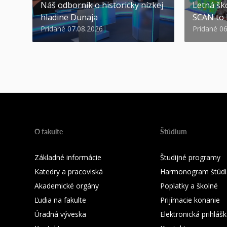
Náš odborník o historicky nízkej
Letná ško
hladine Dunaja
SCAN to
Pridané 07.08.2026
Pridané 0
O fakulte
Štúdium
Základné informácie
Študijné programy
Katedry a pracoviská
Harmonogram štúdi
Akademické orgány
Poplatky a školné
Ľudia na fakulte
Prijímacie konanie
Úradná výveska
Elektronická prihláš