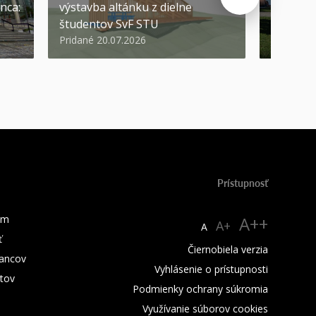
nca:
výstavba altánku z dielne
Pozývam
študentov SvF STU
prvákov
Pridané 20.07.2026
Pridané 1
Prístupnosť
um
A++
A+
A
ť
Čiernobiela verzia
ancov
Vyhlásenie o prístupnosti
tov
Podmienky ochrany súkromia
Využívanie súborov cookies