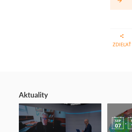
ZDIEĽAŤ
Aktuality
SEP
-
07