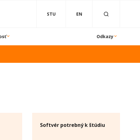
STU
EN
osť
Odkazy
Softvér potrebný k štúdiu