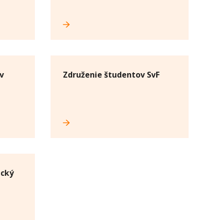
v
Združenie študentov SvF
ický