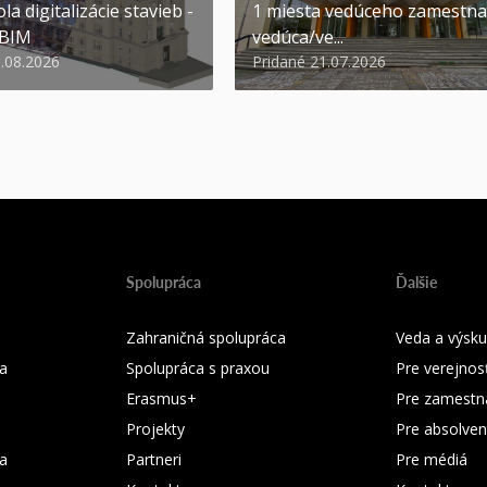
la digitalizácie stavieb -
1 miesta vedúceho zamestna
 BIM
vedúca/ve...
6.08.2026
Pridané 21.07.2026
Spolupráca
Ďalšie
Zahraničná spolupráca
Veda a výsk
a
Spolupráca s praxou
Pre verejnos
Erasmus+
Pre zamestn
Projekty
Pre absolven
ka
Partneri
Pre médiá