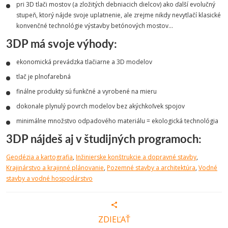
pri 3D tlači mostov (a zložitých debniacich dielcov) ako ďalší evolučný
stupeň, ktorý nájde svoje uplatnenie, ale zrejme nikdy nevytlačí klasické
konvenčné technológie výstavby betónových mostov...
3DP
má svoje výhody:
ekonomická prevádzka tlačiarne a 3D modelov
tlač je plnofarebná
finálne produkty sú funkčné a vyrobené na mieru
dokonale plynulý povrch modelov bez akýchkoľvek spojov
minimálne množstvo odpadového materiálu = ekologická technológia
3DP
nájdeš aj v študijných programoch:
Geodézia a kartografia
,
Inžinierske konštrukcie a dopravné stavby
,
Krajinárstvo a krajinné plánovanie
,
Pozemné stavby a architektúra
,
Vodné
stavby a vodné hospodárstvo
ZDIEĽAŤ