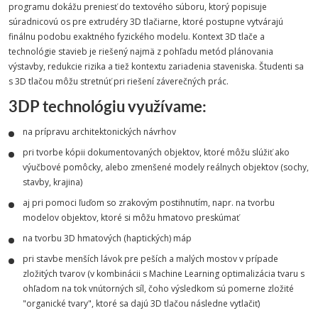
programu dokážu preniesť do textového súboru, ktorý popisuje
súradnicovú os pre extrudéry 3D tlačiarne, ktoré postupne vytvárajú
finálnu podobu exaktného fyzického modelu. Kontext 3D tlače a
technológie stavieb je riešený najmä z pohľadu metód plánovania
výstavby, redukcie rizika a tiež kontextu zariadenia staveniska. Študenti sa
s 3D tlačou môžu stretnúť pri riešení záverečných prác.
3DP
technológiu využívame:
na prípravu architektonických návrhov
pri tvorbe kópii dokumentovaných objektov, ktoré môžu slúžiť ako
výučbové pomôcky, alebo zmenšené modely reálnych objektov (sochy,
stavby, krajina)
aj pri pomoci ľuďom so zrakovým postihnutím, napr. na tvorbu
modelov objektov, ktoré si môžu hmatovo preskúmať
na tvorbu 3D hmatových (haptických) máp
pri stavbe menších lávok pre peších a malých mostov v prípade
zložitých tvarov (v kombinácii s Machine Learning optimalizácia tvaru s
ohľadom na tok vnútorných síl, čoho výsledkom sú pomerne zložité
"organické tvary", ktoré sa dajú 3D tlačou následne vytlačiť)