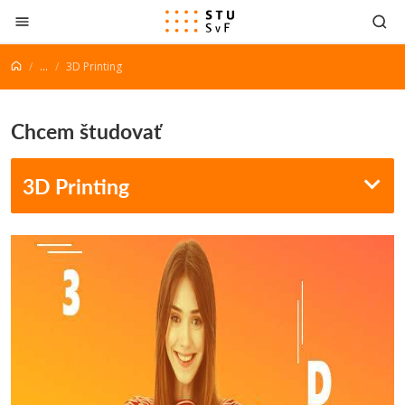
Prejsť na obsah
...
3D Printing
Chcem študovať
3D Printing