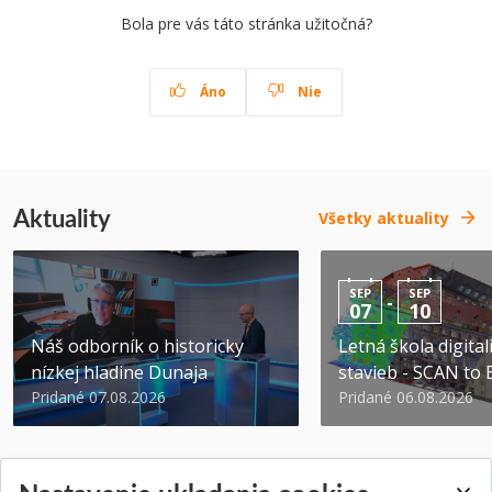
Bola pre vás táto stránka užitočná?
Áno
Nie
Aktuality
Všetky aktuality
SEP
SEP
-
07
10
Náš odborník o historicky
Letná škola digital
nízkej hladine Dunaja
stavieb - SCAN to
Pridané 07.08.2026
Pridané 06.08.2026