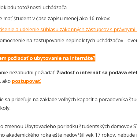
dokladu totožnosti uchádzača
e mať študent v čase zápisu menej ako 16 rokov:
ásenie a udelenie súhlasu zákonných zástupcov s právnymi
omocnenie na zastupovanie neplnoletých uchádzačov - ove
m požiadať o ubytovanie na internáte?
nie nezabudni požiadať.
Žiadosť o internát sa podáva el
i, ako
postupovať.
e sa prideľuje na základe voľných kapacít a poradovníka š
koly.
so zmenou Ubytovacieho poriadku študentských domovov STU v 
ho akademického roka ešte nedovŕšil vek 17 rokov, nebude 