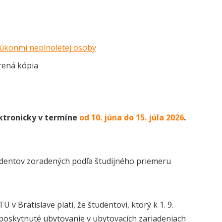
 úkonmi neplnoletej osoby
rená kópia
ektronicky v termíne
od 10. júna do 15. júla 2026
.
tudentov zoradených podľa študijného priemeru
Bratislave platí, že študentovi, ktorý k 1. 9.
poskytnuté ubytovanie v ubytovacích zariadeniach