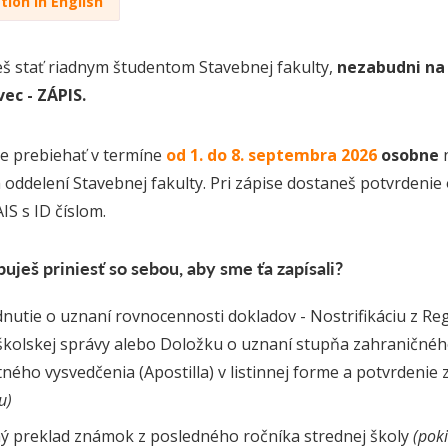
tion in English
eš stať riadnym študentom Stavebnej fakulty,
nezabudni na
vec
- ZÁPIS.
e prebiehať v termíne
od 1. do 8. septembra 2026
osobne
 oddelení Stavebnej fakulty. Pri zápise dostaneš potvrdenie 
IS s ID číslom.
uješ priniesť so sebou, aby sme ťa zapísali?
nutie o uznaní rovnocennosti dokladov - Nostrifikáciu z R
školskej správy alebo Doložku o uznaní stupňa zahraničnéh
ného vysvedčenia (Apostilla) v listinnej forme a potvrdenie
u)
ý preklad známok z posledného ročníka strednej školy
(poki