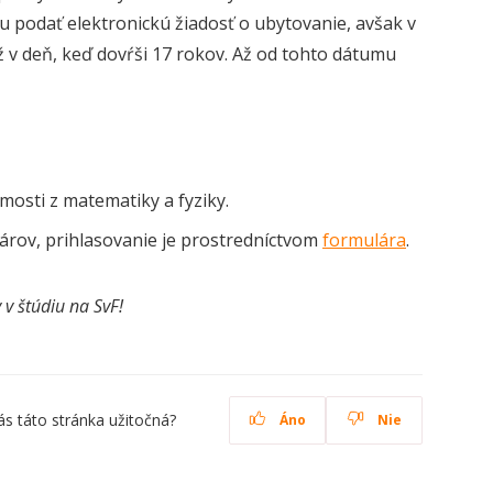
u podať elektronickú žiadosť o ubytovanie, avšak v
 v deň, keď dovŕši 17 rokov. Až od tohto dátumu
mosti z matematiky a fyziky.
rov, prihlasovanie je prostredníctvom
formulára
.
v štúdiu na SvF!
ás táto stránka užitočná?
Áno
Nie