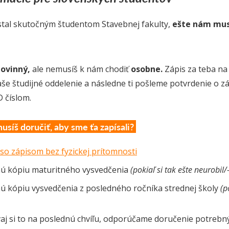
 stal skutočným študentom Stavebnej fakulty,
ešte nám mus
ovinný,
ale nemusíš k nám chodiť
osobne.
Zápis za teba na
še študijné oddelenie a následne ti pošleme potvrdenie o zá
D číslom.
síš doručiť, aby sme ťa zapísali?
so zápisom bez fyzickej prítomnosti
ú kópiu maturitného vysvedčenia
(pokiaľ si tak ešte neurobil/
ú kópiu vysvedčenia z posledného ročníka strednej školy
(p
j si to na poslednú chvíľu, odporúčame doručenie potre