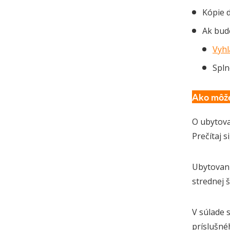
Kópie 
Ak bud
Vyhl
Spln
Ako môže
O ubytova
Prečítaj s
Ubytovani
strednej š
V súlade 
príslušné