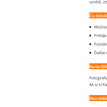
urobíš, z
Čo získaš
Možnos
Prihlás
Pozvá
Ďalšie
Karta ISI
Fotografi
Ak si si 
Ako môže