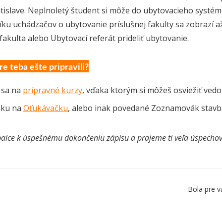
tislave. Neplnoletý študent si môže do ubytovacieho systém
ku uchádzačov o ubytovanie príslušnej fakulty sa zobrazí až
akulta alebo Ubytovací referát prideliť ubytovanie.
e teba ešte pripravili?
 sa na
prípravné kurzy
, vďaka ktorým si môžeš osviežiť vedo
nku na
Oťukávačku
, alebo inak povedané Zoznamovák stavbá
palce k úspešnému dokončeniu zápisu a prajeme ti veľa úspechov 
Bola pre v