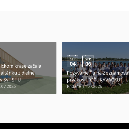
SEP
SEP
-
04
06
ickom krase začala
altánku z dielne
Pozývame Ťa na Zoznamová
v SvF STU
prvákov - "OŤUKÁVAČKU"
0.07.2026
Pridané 14.07.2026