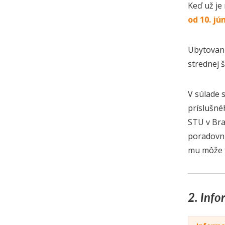
Keď už je 
od 10. jú
Ubytovani
strednej š
V súlade 
príslušné
STU v Bra
poradovní
mu môže f
2. Inf