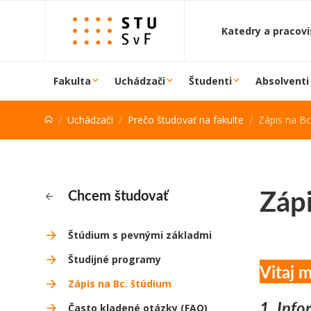
Prejsť na obsah
Katedry a pracov
Fakulta
Uchádzači
Študenti
Absolventi
Uchádzači
Prečo študovať na fakulte
Zápis na Bc
Zápi
Chcem študovať
Štúdium s pevnými základmi
Študijné programy
Vitaj 
Zápis na Bc. štúdium
1. Info
Často kladené otázky (FAQ)