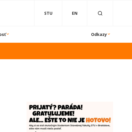
STU
EN
osť
Odkazy