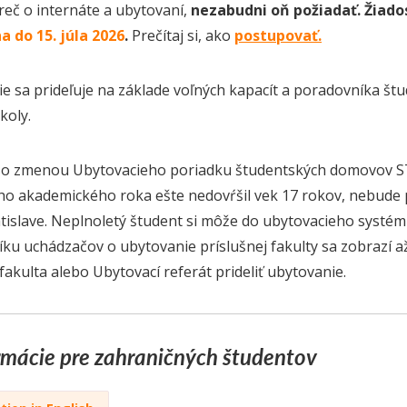
reč o internáte a ubytovaní,
nezabudni oň požiadať.
Žiado
na do 15. júla 2026
.
Prečítaj si, ako
postupovať.
e sa prideľuje na základe voľných kapacít a poradovníka š
koly.
so zmenou Ubytovacieho poriadku študentských domovov STU v 
ho akademického roka ešte nedovŕšil vek 17 rokov, nebude 
tislave. Neplnoletý študent si môže do ubytovacieho systém
ku uchádzačov o ubytovanie príslušnej fakulty sa zobrazí až
akulta alebo Ubytovací referát prideliť ubytovanie.
ormácie pre zahraničných študentov