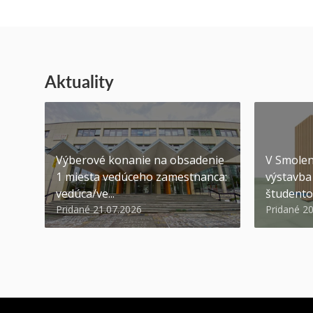
Aktuality
Výberové konanie na obsadenie
V Smolen
1 miesta vedúceho zamestnanca:
výstavba 
vedúca/ve...
študento
Pridané 21.07.2026
Pridané 2