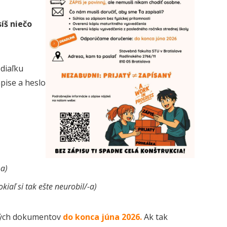
íš niečo
 diaľku
pise a heslo
-a)
okiaľ si tak ešte neurobil/-a)
bných dokumentov
do konca júna 2026.
Ak tak