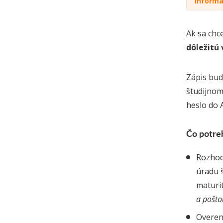
Informa
Ak sa chc
dôležitú
Zápis bud
študijnom
heslo do A
Čo potreb
Rozhod
úradu 
maturit
a pošto
Overen