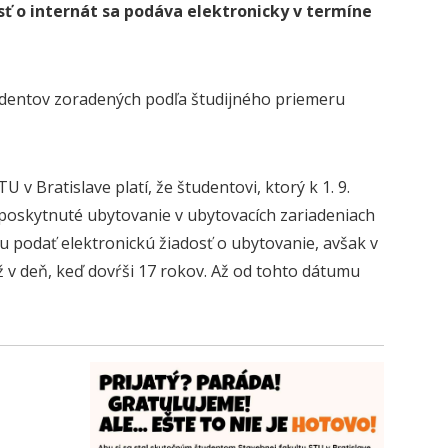
sť o internát sa podáva
elektronicky v termíne
tudentov zoradených podľa študijného priemeru
Bratislave platí, že študentovi, ktorý k 1. 9.
poskytnuté ubytovanie v ubytovacích zariadeniach
u podať elektronickú žiadosť o ubytovanie, avšak v
 v deň, keď dovŕši 17 rokov. Až od tohto dátumu