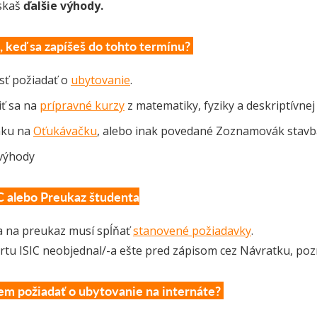
ískaš
ďalšie výhody.
, keď sa zapíšeš do tohto termínu?
ť požiadať o
ubytovanie
.
iť sa na
prípravné kurzy
z matematiky, fyziky a deskriptívne
nku na
Oťukávačku
, alebo inak povedané Zoznamovák stavbá
 výhody
C alebo Preukaz študenta
a na preukaz musí spĺňať
stanovené požiadavky
.
Kartu ISIC neobjednal/-a ešte pred zápisom cez Návratku, pozr
m požiadať o ubytovanie na internáte?