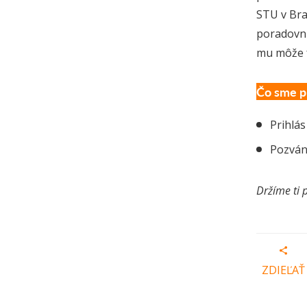
STU v Bra
poradovní
mu môže f
Čo sme pr
Prihlás
Pozvá
Držíme ti 
ZDIEĽAŤ