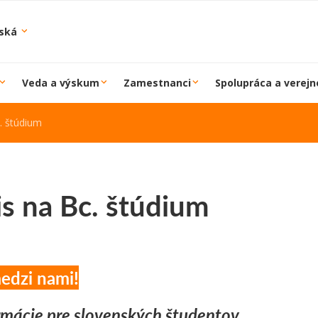
iská
Veda a výskum
Zamestnanci
Spolupráca a verejn
. štúdium
s na Bc. štúdium
medzi nami!
rmácie pre slovenských študentov