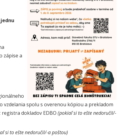
 jednu
na
o zápise a
egionálneho
o vzdelania spolu s overenou kópiou a prekladom
 z registra dokladov EDBO
(pokiaľ si to ešte nedoručil/-
aľ si to ešte nedoručil/-a poštou)