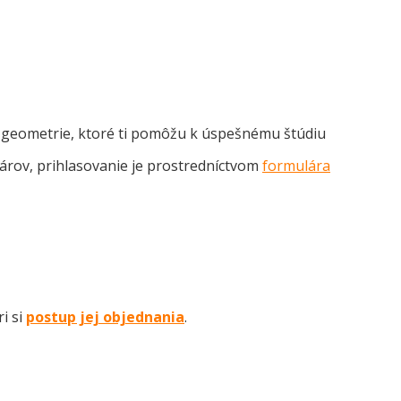
j geometrie, ktoré ti pomôžu k úspešnému štúdiu
rov, prihlasovanie je prostredníctvom
formulára
i si
postup jej objednania
.