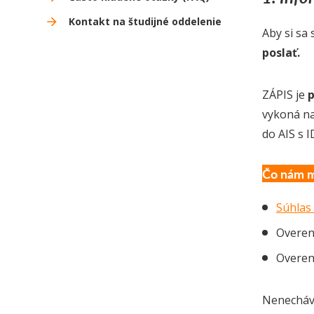
Kontakt na študijné oddelenie
Aby si sa
poslať.
ZÁPIS je
p
vykoná na
do AIS s I
Čo nám mu
Súhlas 
Overen
Overen
Nenecháva