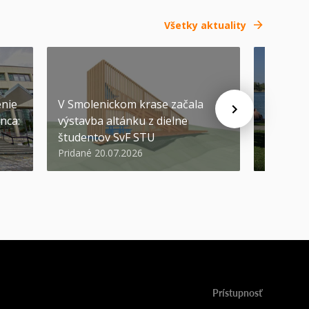
Všetky aktuality
SEP
-
04
enie
V Smolenickom krase začala
nca:
výstavba altánku z dielne
Pozývam
študentov SvF STU
prvákov
Pridané 20.07.2026
Pridané 1
Prístupnosť