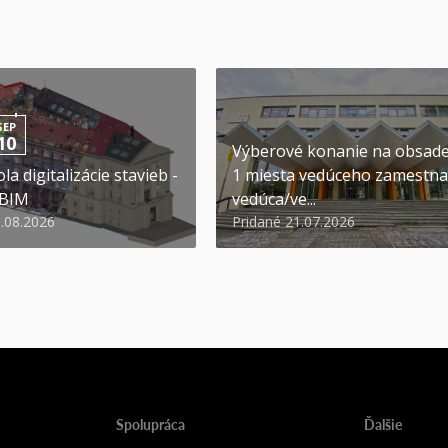
SEP
10
Výberové konanie na obsad
la digitalizácie stavieb -
1 miesta vedúceho zamestna
 BIM
vedúca/ve...
6.08.2026
Pridané 21.07.2026
Spolupráca
Ďalšie