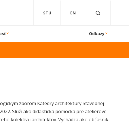
STU
EN
osť
Odkazy
gogickým zborom Katedry architektúry Stavebnej
u 2022. Slúži ako didaktická pomôcka pre ateliérové
ceho kolektívu architektov. Vychádza ako občasník.