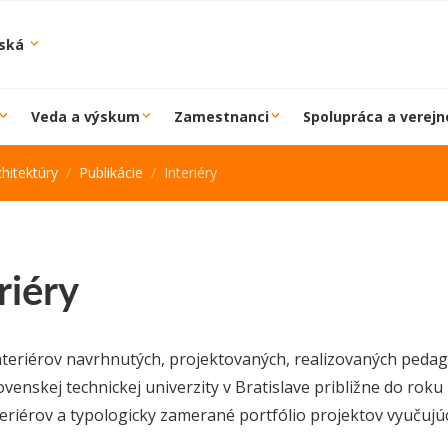
iská
Veda a výskum
Zamestnanci
Spolupráca a verejn
hitektúry
Publikácie
Interiéry
riéry
nteriérov navrhnutých, projektovaných, realizovaných peda
ovenskej technickej univerzity v Bratislave približne do rok
teriérov a typologicky zamerané portfólio projektov vyučujú