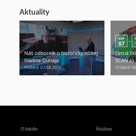
Aktuality
SEP
-
07
Náš odborník o historicky nízkej
Letná ško
hladine Dunaja
SCAN to
Pridané 07.08.2026
Pridané 0
O fakulte
Štúdium