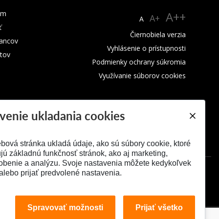
um
A++
A+
A
ť
Čiernobiela verzia
ancov
Vyhlásenie o prístupnosti
tov
Podmienky ochrany súkromia
Využívanie súborov cookies
venie ukladania cookies
bová stránka ukladá údaje, ako sú súbory cookie, ktoré
ú základnú funkčnosť stránok, ako aj marketing,
obenie a analýzu. Svoje nastavenia môžete kedykoľvek
alebo prijať predvolené nastavenia.
Spravovať možnosti
Prijať všetko