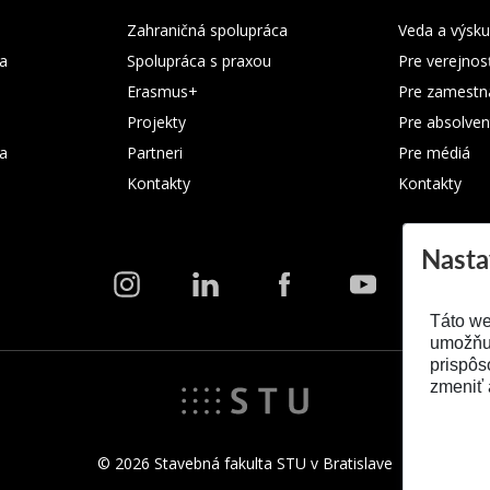
Zahraničná spolupráca
Veda a výsk
a
Spolupráca s praxou
Pre verejnos
Erasmus+
Pre zamestn
Projekty
Pre absolven
ka
Partneri
Pre médiá
Kontakty
Kontakty
Nasta
Táto we
umožňuj
prispôs
zmeniť 
© 2026 Stavebná fakulta STU v Bratislave