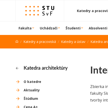
Prejsť na obsah
Katedry a pracov
Fakulta
Uchádzači
Študenti
Absolventi
Katedry a pracoviská
Katedry a ústav
Katedra arc
Inte
Katedra architektúry
O katedre
Zbierka i
Aktuality
fakulty Sl
Štúdium
tvorby in
Cena A+