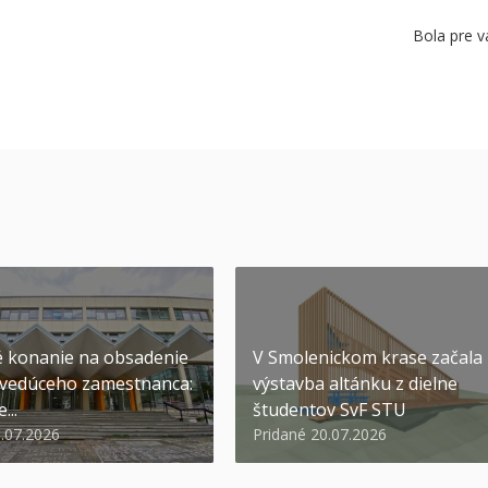
Bola pre v
 konanie na obsadenie
V Smolenickom krase začala
 vedúceho zamestnanca:
výstavba altánku z dielne
...
študentov SvF STU
1.07.2026
Pridané 20.07.2026