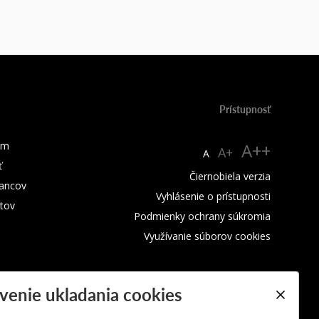
Prístupnosť
um
A++
A+
A
ť
Čiernobiela verzia
ancov
Vyhlásenie o prístupnosti
tov
Podmienky ochrany súkromia
Využívanie súborov cookies
venie ukladania cookies