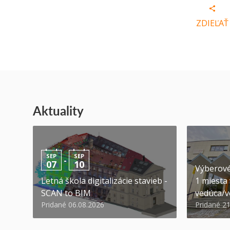
ZDIEĽAŤ
Aktuality
SEP
SEP
-
07
10
Výberové
Letná škola digitalizácie stavieb -
1 miesta
SCAN to BIM
vedúca/ve
Pridané 06.08.2026
Pridané 2