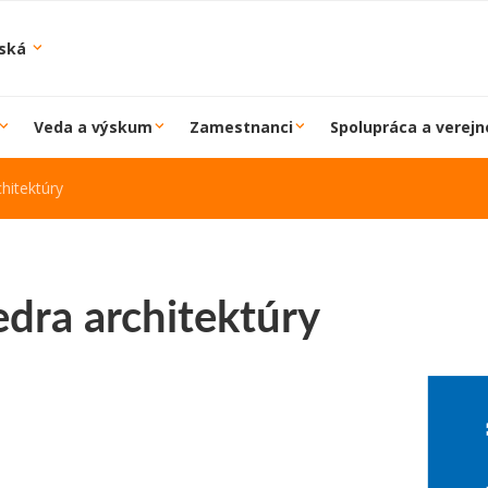
iská
Veda a výskum
Zamestnanci
Spolupráca a verejn
hitektúry
dra architektúry