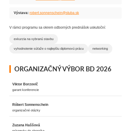
Výstava:
robert.sonnenschein@stuba.sk
V rámci programu sa okrem odborných prednášok uskutoční:
exkurzia na vybranú stavbu
vyhodnotenie súťaže o najlepšiu diplomovú prácu
networking
ORGANIZAČNÝ VÝBOR BD 2026
Viktor Borzovič
garant konferencie
Róbert Sonnenschein
organizačné otázky
Zuzana Haššová
príspevky do zborníka