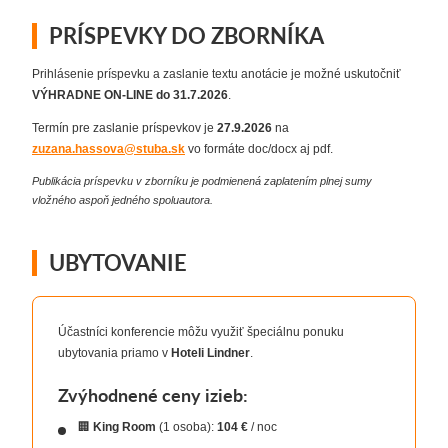
PRÍSPEVKY DO ZBORNÍKA
Prihlásenie príspevku a zaslanie textu anotácie je možné uskutočniť
VÝHRADNE ON-LINE do 31.7.2026
.
Termín pre zaslanie príspevkov je
27.9.2026
na
zuzana.hassova@stuba.sk
vo formáte doc/docx aj pdf.
Publikácia príspevku v zborníku je podmienená zaplatením plnej sumy
vložného aspoň jedného spoluautora.
UBYTOVANIE
Účastníci konferencie môžu využiť špeciálnu ponuku
ubytovania priamo v
Hoteli Lindner
.
Zvýhodnené ceny izieb:
🏢
King Room
(1 osoba):
104 €
/ noc