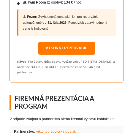
👥
Twin Room
(2 osoby):
134 €
/ noc
⚠️
Pozor:
Zvýhodnená cena platí len pre rezervácie
uskutočnené
do 31. júla 2026
. Počet izieb za zvýhodnenú
cenu je limitovaný.
VYKONAŤ REZERVÁCIU
Návod:
Pre úpravu dĺžky pobytu využite voľbu "EDIT STAY DETAILS" a
následne "UPDATE SEARCH". Bezplatné zrušenie 24h pred
príchodom.
FIREMNÁ PREZENTÁCIA A
PROGRAM
V prípade záujmu o partnerstvo alebo firemnú výstavu kontaktujte:
Partnerstvo:
viktor.borzovic@stuba.sk