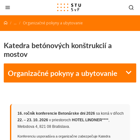
Prejsť na obsah
...
Organizačné pokyny a ubytovanie
Katedra betónových konštrukcií a
mostov
Organizačné pokyny a ubytovanie
16. ročník konferencie Betonárske dni 2026
sa koná v dňoch
22. – 23. 10. 2026
v priestoroch
HOTEL LINDNER****
,
Metodova 4, 821 08 Bratislava.
Konferenciu usporadúva a organizačne zabezpečuje Katedra