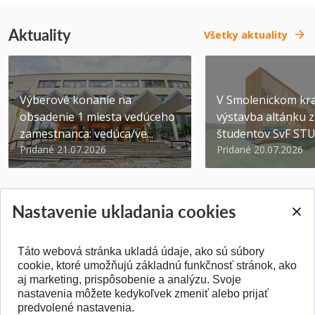
Aktuality
Všetky aktuality
Výberové konanie na
V Smolenickom kra
obsadenie 1 miesta vedúceho
výstavba altánku z
zamestnanca: vedúca/ve...
študentov SvF ST
Pridané 21.07.2026
Pridané 20.07.2026
Nastavenie ukladania cookies
Táto webová stránka ukladá údaje, ako sú súbory
SPÄŤ NA VRCH
cookie, ktoré umožňujú základnú funkčnosť stránok, ako
aj marketing, prispôsobenie a analýzu. Svoje
nastavenia môžete kedykoľvek zmeniť alebo prijať
predvolené nastavenia.