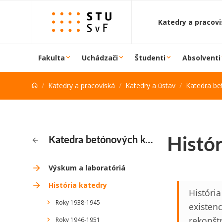
Prejsť na obsah
Katedry a pracov
Fakulta
Uchádzači
Študenti
Absolventi
Katedry a pracoviská
Katedry a ústav
Katedra be
Histó
Katedra betónových konštrukcií a mostov
Výskum a laboratóriá
História katedry
História
Roky 1938-1945
existen
rekonšt
Roky 1946-1951