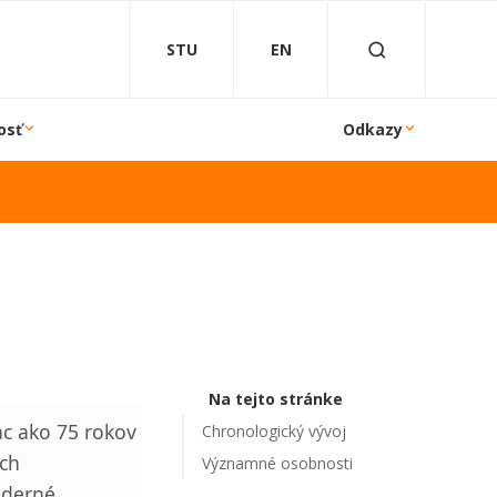
STU
EN
osť
Odkazy
Na tejto stránke
iac ako 75 rokov
Chronologický vývoj
ých
Významné osobnosti
oderné