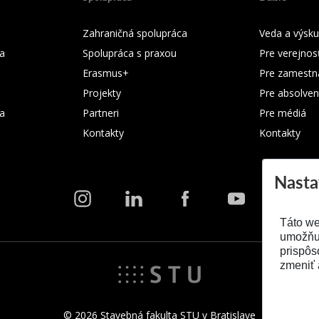
Zahraničná spolupráca
Veda a výsk
a
Spolupráca s praxou
Pre verejnos
Erasmus+
Pre zamestn
Projekty
Pre absolven
ka
Partneri
Pre médiá
Kontakty
Kontakty
Nasta
Táto we
umožňuj
prispôs
zmeniť 
© 2026 Stavebná fakulta STU v Bratislave