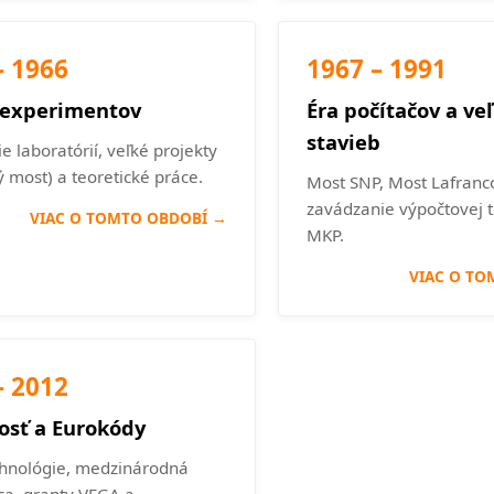
– 1966
1967 – 1991
 experimentov
Éra počítačov a ve
stavieb
 laboratórií, veľké projekty
 most) a teoretické práce.
Most SNP, Most Lafranc
zavádzanie výpočtovej 
VIAC O TOMTO OBDOBÍ →
MKP.
VIAC O TO
– 2012
osť a Eurokódy
hnológie, medzinárodná