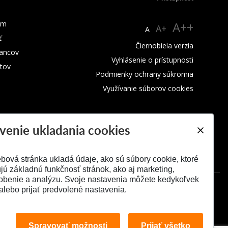
um
A++
A+
A
ť
Čiernobiela verzia
ancov
Vyhlásenie o prístupnosti
tov
Podmienky ochrany súkromia
Využívanie súborov cookies
venie ukladania cookies
bová stránka ukladá údaje, ako sú súbory cookie, ktoré
ú základnú funkčnosť stránok, ako aj marketing,
obenie a analýzu. Svoje nastavenia môžete kedykoľvek
alebo prijať predvolené nastavenia.
Spravovať možnosti
Prijať všetko