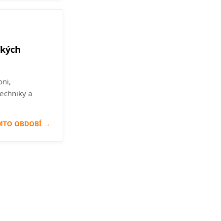
ľkých
oni,
techniky a
MTO OBDOBÍ →