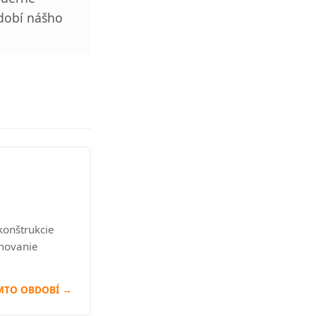
dobí nášho
konštrukcie
rmovanie
MTO OBDOBÍ →