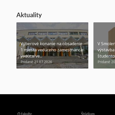
Aktuality
Výberové konanie na obsadenie
V Smolen
1 miesta vedúceho zamestnanca:
výstavba 
vedúca/ve...
študento
Pridané 21.07.2026
Pridané 2
O fakulte
Štúdium