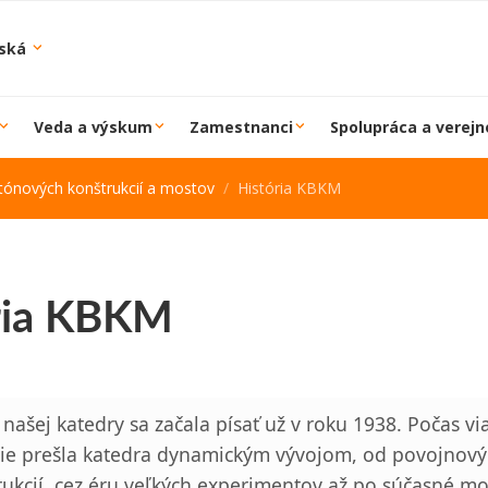
iská
Veda a výskum
Zamestnanci
Spolupráca a verejn
tónových konštrukcií a mostov
História KBKM
ria KBKM
 našej katedry sa začala písať už v roku 1938. Počas v
cie prešla katedra dynamickým vývojom, od povojnov
rukcií, cez éru veľkých experimentov až po súčasné m