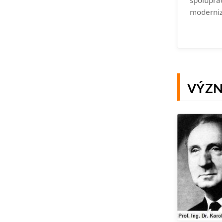
spoluprá
moderniz
VÝZ