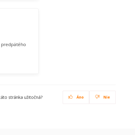
ti predpätého
táto stránka užitočná?
Áno
Nie