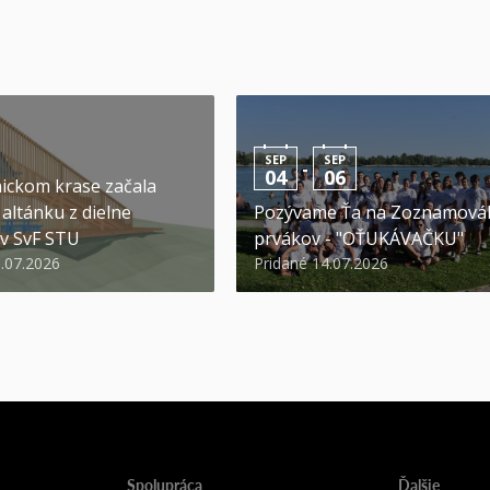
SEP
SEP
-
04
06
ickom krase začala
altánku z dielne
Pozývame Ťa na Zoznamová
v SvF STU
prvákov - "OŤUKÁVAČKU"
0.07.2026
Pridané 14.07.2026
Spolupráca
Ďalšie