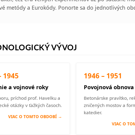
vé metódy a Eurokódy. Ponorte sa do jednotlivých ob
NOLOGICKÝ VÝVOJ
– 1945
1946 – 1951
nie a vojnové roky
Povojnová obnova
oru, príchod prof. Havelku a
Betonárske pravítko, re
ecké otázky v ťažkých časoch.
zničených mostov a fo
katedier.
VIAC O TOMTO OBDOBÍ →
VIAC O TO