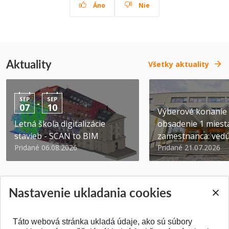
Áno
Nie
Aktuality
Všetky aktuality
SEP
SEP
-
07
10
Výberové konanie
Letná škola digitalizácie
obsadenie 1 miest
stavieb - SCAN to BIM
zamestnanca: vedúc
Pridané 06.08.2026
Pridané 21.07.2026
Nastavenie ukladania cookies
Táto webová stránka ukladá údaje, ako sú súbory
SPÄŤ NA VRCH