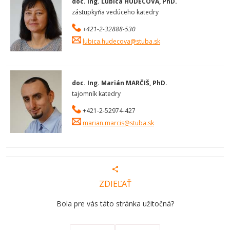
doc. Ing. Ľubica HUDECOVÁ, PhD.
zástupkyňa vedúceho katedry
+421-2-32888-530
lubica.hudecova@stuba.sk
doc. Ing. Marián MARČIŠ, PhD.
tajomník katedry
+421-2-52974-427
marian.marcis@stuba.sk
ZDIEĽAŤ
Bola pre vás táto stránka užitočná?