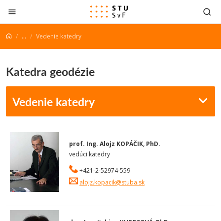
Prejsť na obsah
...
Vedenie katedry
Katedra geodézie
Vedenie katedry
prof. Ing. Alojz KOPÁČIK, PhD.
vedúci katedry
+421-2-52974-559
alojz.kopacik@stuba.sk