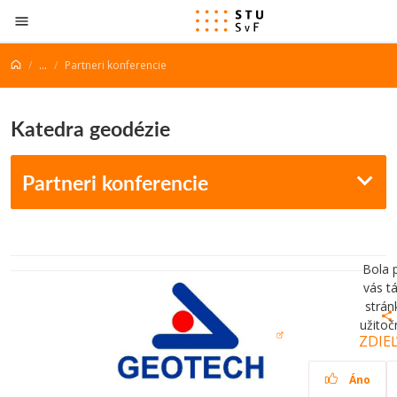
Prejsť na obsah
...
Partneri konferencie
Katedra geodézie
Partneri konferencie
Bola 
vás t
strán
užitoč
ZDIE
Áno