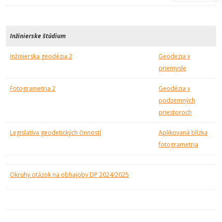
Inžinierske štúdium
Inžinierska geodézia 2
Geodezia v
priemysle
Fotogrametria 2
Geodézia v
podzemných
priestoroch
Legislatíva geodetických činností
Aplikovaná blízka
fotogrametria
Okruhy otázok na obhajoby DP 2024/2025