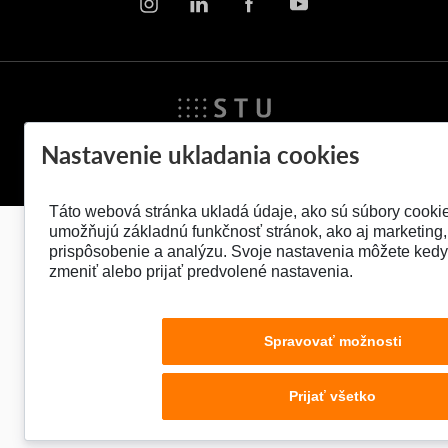
Nastavenie ukladania cookies
© 2026 Stavebná fakulta STU v Bratislave
Táto webová stránka ukladá údaje, ako sú súbory cookie
umožňujú základnú funkčnosť stránok, ako aj marketing,
prispôsobenie a analýzu. Svoje nastavenia môžete ked
zmeniť alebo prijať predvolené nastavenia.
Spravovať možnosti
Prijať všetko