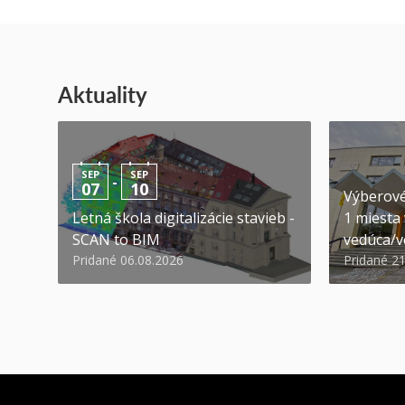
Aktuality
SEP
SEP
-
07
10
Výberové
Letná škola digitalizácie stavieb -
1 miesta
SCAN to BIM
vedúca/ve
Pridané 06.08.2026
Pridané 2