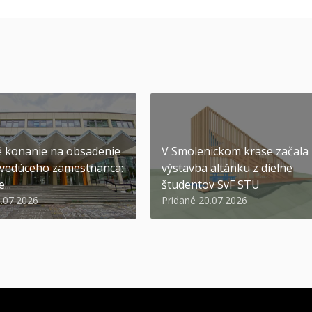
 konanie na obsadenie
V Smolenickom krase začala
 vedúceho zamestnanca:
výstavba altánku z dielne
...
študentov SvF STU
1.07.2026
Pridané 20.07.2026