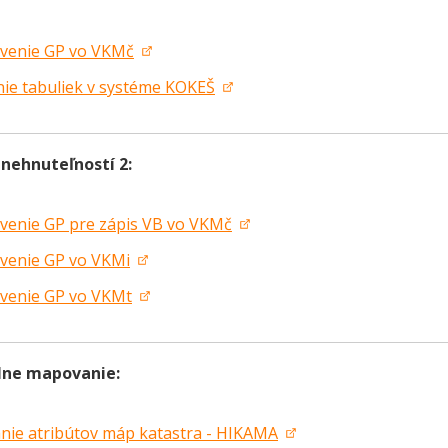
venie GP vo VKMč
nie tabuliek v systéme KOKEŠ
 nehnuteľností 2:
venie GP pre zápis VB vo VKMč
venie GP vo VKMi
venie GP vo VKMt
lne mapovanie:
anie atribútov máp katastra - HIKAMA