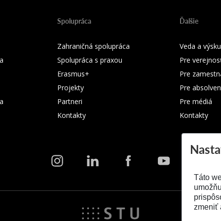
Spolupráca
Ďalšie
Zahraničná spolupráca
Veda a výsk
a
Spolupráca s praxou
Pre verejnos
Erasmus+
Pre zamestn
Projekty
Pre absolven
ka
Partneri
Pre médiá
Kontakty
Kontakty
Nasta
Táto we
umožňuj
prispôs
zmeniť 