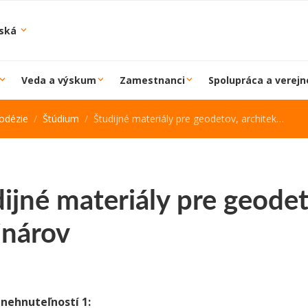
iská
Veda a výskum
Zamestnanci
Spolupráca a verejn
odézie
Štúdium
Študijné materiály pre geodetov, architektov a krajinárov
ijné materiály pre geodet
inárov
 nehnuteľností 1: