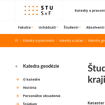
Prejsť na obsah
Katedry a pracov
Fakulta
Uchádzači
Študenti
Absolventi
Katedry a pracoviská
Katedry a ústav
Katedra ge
Štud
Katedra geodézie
kraj
O katedre
História
Personálne obsadenie
Kataster
Štúdium