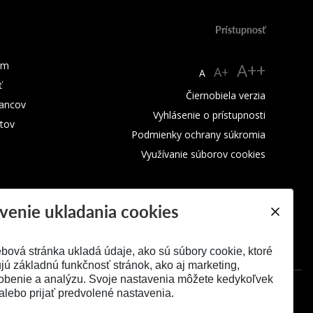
Prístupnosť
um
A++
A+
A
ť
Čiernobiela verzia
ancov
Vyhlásenie o prístupnosti
tov
Podmienky ochrany súkromia
Využívanie súborov cookies
venie ukladania cookies
bová stránka ukladá údaje, ako sú súbory cookie, ktoré
ú základnú funkčnosť stránok, ako aj marketing,
obenie a analýzu. Svoje nastavenia môžete kedykoľvek
alebo prijať predvolené nastavenia.