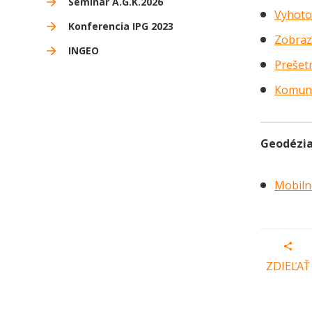
Seminár A.G.K.2026
Vyhoto
Konferencia IPG 2023
Zobraz
INGEO
Prešetr
Komuni
Geodézia
Mobiln
ZDIEĽAŤ