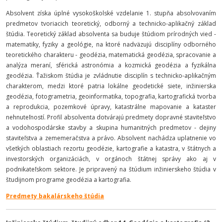
Absolvent získa úplné vysokoškolské vzdelanie 1. stupňa absolvovaním
predmetov tvoriacich teoretický, odborný a technicko-aplikačný základ
štúdia. Teoretický základ absolventa sa buduje štúdiom prírodných vied -
matematiky, fyziky a geológie, na ktoré nadväzujú disciplíny odborného
teoretického charakteru - geodézia, matematická geodézia, spracovanie a
analýza meraní, sférická astronómia a kozmická geodézia a fyzikálna
geodézia. Ťažiskom štúdia je zvládnutie disciplín s technicko-aplikačným
charakterom, medzi ktoré patria lokálne geodetické siete, inžinierska
geodézia, fotogrametria, geoinformatika, topografia, kartografická tvorba
a reprodukcia, pozemkové úpravy, katastrálne mapovanie a kataster
nehnuteľností. Profil absolventa dotvárajú predmety dopravné staviteľstvo
a vodohospodárske stavby a skupina humanitných predmetov - dejiny
staviteľstva a zememeračstva a právo. Absolvent nachádza uplatnenie vo
všetkých oblastiach rezortu geodézie, kartografie a katastra, v štátnych a
investorských organizáciách, v orgánoch štátnej správy ako aj v
podnikateľskom sektore. Je pripravený na štúdium inžinierskeho štúdia v
študijnom programe geodézia a kartografia.
Predmety bakalárskeho štúdia