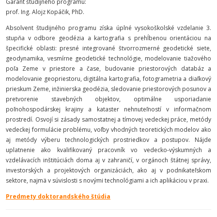
Garant študijného programu:
prof. Ing. Alojz Kopáčik, PhD.
Absolvent študijného programu získa úplné vysokoškolské vzdelanie 3.
stupňa v odbore geodézia a kartografia s prehĺbenou orientáciou na
špecifické oblasti: presné integrované štvorrozmerné geodetické siete,
geodynamika, vesmírne geodetické technológie, modelovanie tiažového
poľa Zeme v priestore a čase, budovanie priestorových databáz a
modelovanie geopriestoru, digitálna kartografia, fotogrametria a diaľkový
prieskum Zeme, inžinierska geodézia, sledovanie priestorových posunov a
pretvorenie stavebných objektov, optimálne usporiadanie
poľnohospodárskej krajiny a kataster nehnuteľností v informačnom
prostredí. Osvojí si zásady samostatnej a tímovej vedeckej práce, metódy
vedeckej formulácie problému, voľby vhodných teoretických modelov ako
aj metódy výberu technologických prostriedkov a postupov. Nájde
uplatnenie ako kvalifikovaný pracovník vo vedecko-výskumných a
vzdelávacích inštitúciách doma aj v zahraničí, v orgánoch štátnej správy,
investorských a projektových organizáciách, ako aj v podnikateľskom
sektore, najmä v súvislosti s novými technológiami a ich aplikáciou v praxi.
Predmety doktorandského štúdia