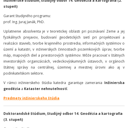
Inžinierske štúdium, študijný odbor 14. Geodézia a kartografia (2.
stupeň)
Garant študijného programu:
prof. Ing. Juraj Janák, PhD.
Uplatnenie absolventa je v teoretickej oblasti pri poznávaní Zeme a jej
fyzikálnych prejavov, budovaní geodetických sietí pri projektovaní a
realizácii stavieb, tvorbe krajinného prostredia, informačných systémov o
území a katastri, v inžinierskych činnostiach pozemkových úprav, tvorbe
máp, mapových diel a priestorových systémov. Môže pracovať v štátnych
investorských organizáciách, vedeckovýskumných ústavoch, v orgánoch
štátnej správy na centrálnej, územnej a miestnej úrovni ako aj v
podnikateľskom sektore.
V rámci inžinierskeho štúdia katedra garantuje zamerania
Inžinierska
geodézia
a
Kataster nehnuteľností
.
Predmety inžinierskeho štúdia
Doktorandské štúdium, študijný odbor 14. Geodézia a kartografia
(3. stupeň)