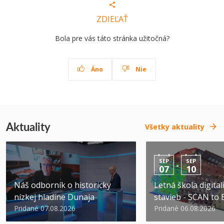
ZDIEĽAŤ
Bola pre vás táto stránka užitočná?
Áno
Nie
Aktuality
Všetky aktuality
SEP
SEP
-
07
10
Náš odborník o historicky
Letná škola digital
nízkej hladine Dunaja
stavieb - SCAN to
Pridané 07.08.2026
Pridané 06.08.2026