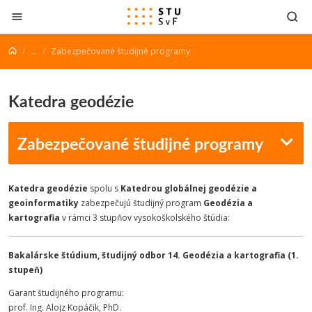
Prejsť na obsah
...
Zabezpečované študijné programy
Katedra geodézie
Zabezpečované študijné programy
Katedra geodézie
spolu s
Katedrou globálnej geodézie a
geoinformatiky
zabezpečujú študijný program
Geodézia a
kartografia
v rámci 3 stupňov vysokoškolského štúdia:
Bakalárske štúdium, študijný odbor 14. Geodézia a kartografia (1.
stupeň)
Garant študijného programu:
prof. Ing. Alojz Kopáčik, PhD.