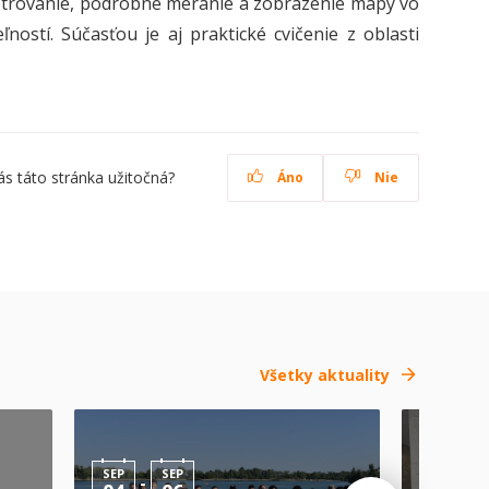
etrovanie, podrobné meranie a zobrazenie mapy vo
ostí. Súčasťou je aj praktické cvičenie z oblasti
ás táto stránka užitočná?
Áno
Nie
Všetky aktuality
SEP
SEP
-