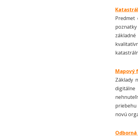
Katastrá
Predmet 
poznatky 
základné
kvalitatí
katastráln
Mapový f
Základy 
digitáln
nehnuteľn
priebehu 
novú orga
Odborná 