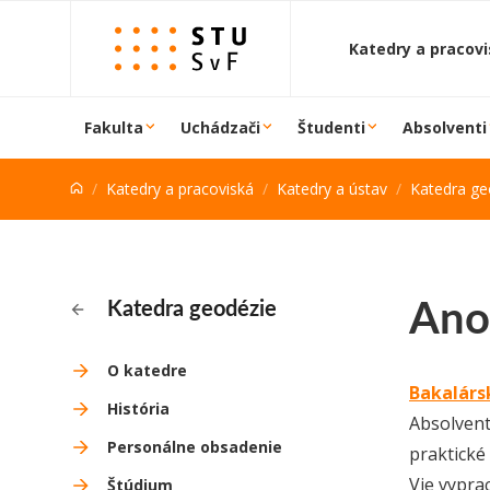
Prejsť na obsah
Katedry a pracov
Fakulta
Uchádzači
Študenti
Absolventi
Katedry a pracoviská
Katedry a ústav
Katedra ge
Ano
Katedra geodézie
O katedre
Bakalárs
História
Absolvent
Personálne obsadenie
praktické
Vie vypra
Štúdium