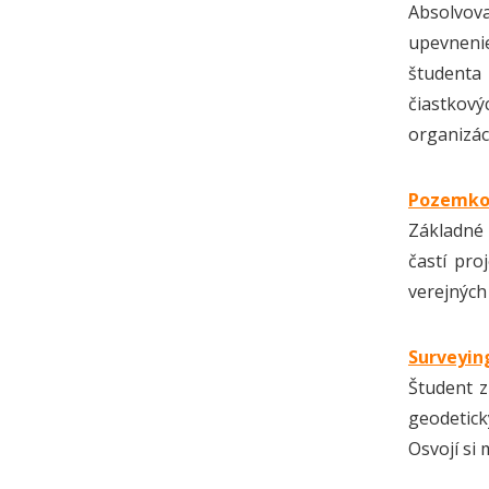
Absolvova
upevnenie
študenta
čiastkový
organizáci
Pozemkov
Základné 
častí pr
verejných
Surveying
Študent z
geodetick
Osvojí si