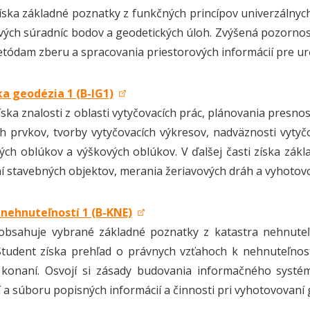
íska základné poznatky z funkčných princípov univerzálnyc
vých súradníc bodov a geodetických úloh. Zvýšená pozorno
tódam zberu a spracovania priestorových informácií pre u
ka geodézia 1 (B-IG1)
ska znalosti z oblasti vytyčovacích prác, plánovania presnost
h prvkov, tvorby vytyčovacích výkresov, nadväznosti vytyč
ých oblúkov a výškových oblúkov. V ďalšej časti získa zá
í stavebných objektov, merania žeriavových dráh a vyhotov
 nehnuteľností 1 (B-KNE)
obsahuje vybrané základné poznatky z katastra nehnuteľ
 Študent získa prehľad o právnych vzťahoch k nehnuteľnos
 konaní. Osvojí si zásady budovania informačného systé
í a súboru popisných informácií a činnosti pri vyhotovovaní