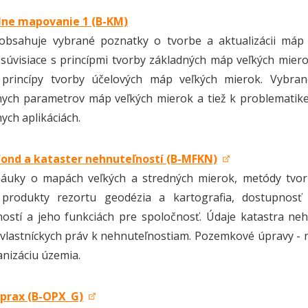
lne mapovanie 1 (B-KM)
obsahuje vybrané poznatky o tvorbe a aktualizácii máp 
súvisiace s princípmi tvorby základných máp veľkých miero
 princípy tvorby účelových máp veľkých mierok. Vybran
vnych parametrov máp veľkých mierok a tiež k problematik
ych aplikáciách.
ond a kataster nehnuteľností (B-MFKN)
náuky o mapách veľkých a stredných mierok, metódy tvorb
e produkty rezortu geodézia a kartografia, dostupnosť
ostí a jeho funkciách pre spoločnosť. Údaje katastra nehn
vlastníckych práv k nehnuteľnostiam. Pozemkové úpravy - 
nizáciu územia.
prax (B-OPX_G)