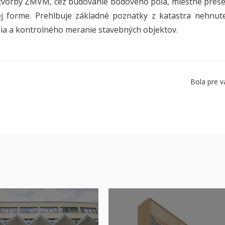
tvorby ZMVM, cez budovanie bodového poľa, miestne preš
j forme. Prehlbuje základné poznatky z katastra nehnuteľn
ia a kontrolného meranie stavebných objektov.
Bola pre v