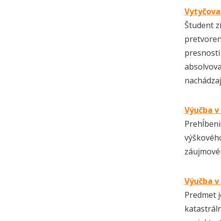
Vytyčova
Študent z
pretvoren
presnost
absolvov
nachádzaj
Výučba v
Prehĺbeni
výškovéh
záujmovéh
Výučba v
Predmet j
katastrá