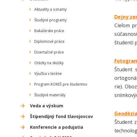
Aktuality a oznamy
Dejny ze
Študijné programy
Cieľom pr
Bakalárske práce
súčasnosť
Diplomové práce
študenti p
Dizertačné práce
Fotogram
Otázky na skúšky
Študent 
Výučba v teréne
ortogonál
Program KOKEŠ pre študentov
rie). Obo
snímkovýc
Študijné materiály
Veda a výskum
Geodézia
Štipendijný fond Slavojovcov
Študent z
Konferencie a podujatia
technolo