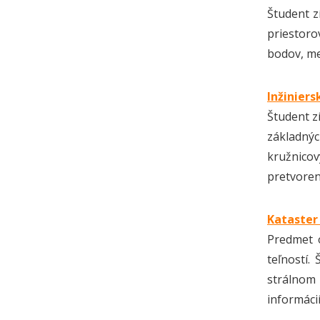
Študent z
priestoro
bodov, me
Inžiniers
Študent zí
základnýc
kružnicov
pretvoren
Kataster
Predmet 
teľností.
strálnom
informáci