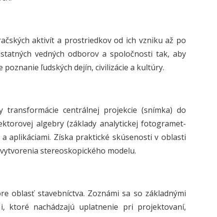
čských aktivít a prostriedkov od ich vzniku až po
ostatných vedných odborov a spoločnosti tak, aby
poznanie ľudských dejín, civilizácie a kultúry.
 transformácie centrálnej projekcie (snímka) do
ktorovej algebry (základy analytickej fotogramet-
a aplikáciami. Získa praktické skúsenosti v oblasti
m vytvorenia stereoskopického modelu.
pre oblasť stavebníctva. Zoznámi sa so základnými
, ktoré nachádzajú uplatnenie pri projektovaní,