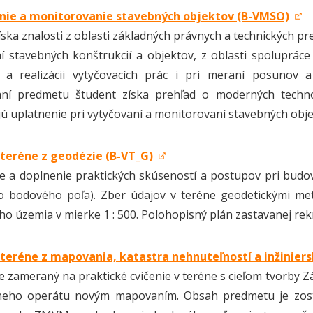
nie a monitorovanie stavebných objektov (B-VMSO)
íska znalosti z oblasti základných právnych a technických p
í stavebných konštrukcií a objektov, z oblasti spolupráce
i a realizácii vytyčovacích prác i pri meraní posunov
aní predmetu študent získa prehľad o moderných techno
ú uplatnenie pri vytyčovaní a monitorovaní stavebných obje
 teréne z geodézie (B-VT_G)
e a doplnenie praktických skúseností a postupov pri budo
o bodového poľa). Zber údajov v teréne geodetickými me
o územia v mierke 1 : 500. Polohopisný plán zastavanej rekr
 teréne z mapovania, katastra nehnuteľností a inžinier
e zameraný na praktické cvičenie v teréne s cieľom tvorby 
lneho operátu novým mapovaním. Obsah predmetu je zost