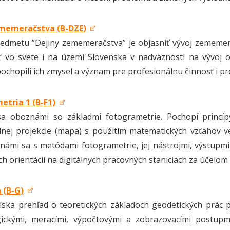
memeračstva (B-DZE)
edmetu ”Dejiny zememeračstva” je objasniť vývoj zememera
 vo svete i na území Slovenska v nadväznosti na vývoj 
ochopili ich zmysel a význam pre profesionálnu činnosť i pre 
etria 1 (B-F1)
sa oboznámi so základmi fotogrametrie. Pochopí princípy
nej projekcie (mapa) s použitím matematických vzťahov ve
známi sa s metódami fotogrametrie, jej nástrojmi, výstupmi 
h orientácií na digitálnych pracovných staniciach za účelo
 (B-G)
íska prehľad o teoretických základoch geodetických prác 
gickými, meracími, výpočtovými a zobrazovacími postupmi