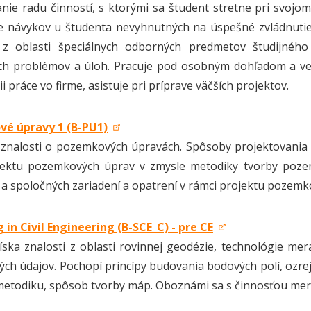
nie radu činností, s ktorými sa študent stretne pri svojo
 návykov u študenta nevyhnutných na úspešné zvládnutie in
 z oblasti špeciálnych odborných predmetov študijného 
ch problémov a úloh. Pracuje pod osobným dohľadom a ve
i práce vo firme, asistuje pri príprave väčších projektov.
é úpravy 1 (B-PU1)
znalosti o pozemkových úpravách. Spôsoby projektovania
ojektu pozemkových úprav v zmysle metodiky tvorby pozem
 a spoločných zariadení a opatrení v rámci projektu pozemk
 in Civil Engineering (B-SCE_C) - pre CE
íska znalosti z oblasti rovinnej geodézie, technológie me
ých údajov. Pochopí princípy budovania bodových polí, ozrej
 metodiku, spôsob tvorby máp. Oboznámi sa s činnosťou mer