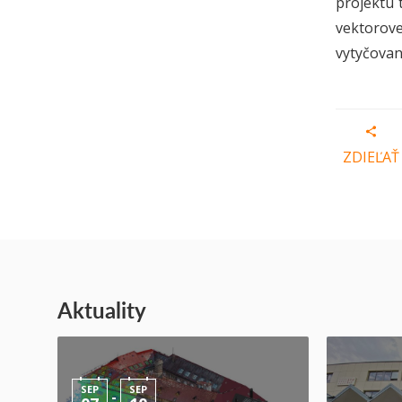
projektu 
vektorove
vytyčovan
ZDIEĽAŤ
Aktuality
SEP
SEP
-