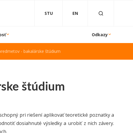
STU
EN
osť
Odkazy
predmetov - bakalárske štúdium
rske štúdium
schopný pri riešení aplikovať teoretické poznatky a
dnotiť dosiahnuté výsledky a urobiť z nich závery.
och.