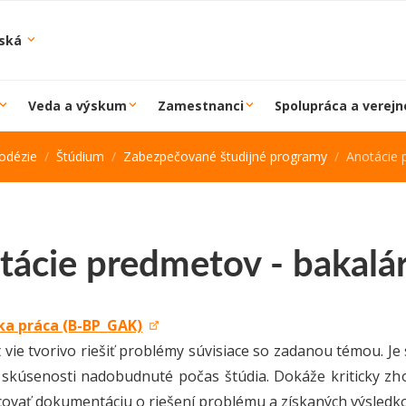
iská
Veda a výskum
Zamestnanci
Spolupráca a verejn
odézie
Štúdium
Zabezpečované študijné programy
Anotácie 
tácie predmetov - bakalá
ka práca (B-BP_GAK)
 vie tvorivo riešiť problémy súvisiace so zadanou témou. Je 
 skúsenosti nadobudnuté počas štúdia. Dokáže kriticky zho
covať dokumentáciu o riešení problému a získaných výsledk