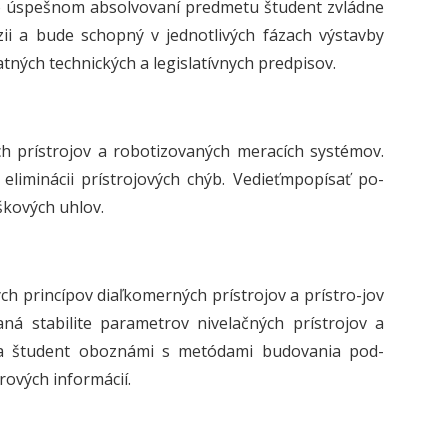
Po úspešnom absolvovaní predmetu študent zvládne
ii a bude schopný v jednotlivých fázach výstavby
ných technických a legislatívnych predpisov.
h prístrojov a robotizovaných meracích systémov.
eliminácii prístrojových chýb. Vedieťmpopísať po-
škových uhlov.
ch princípov diaľkomerných prístrojov a prístro-jov
á stabilite parametrov nivelačných prístrojov a
ej sa študent oboznámi s metódami budovania pod-
ových informácií.