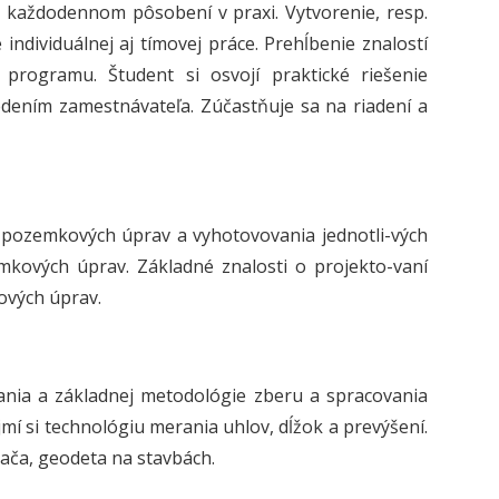
m každodennom pôsobení v praxi. Vytvorenie, resp.
dividuálnej aj tímovej práce. Prehĺbenie znalostí
programu. Študent si osvojí praktické riešenie
dením zamestnávateľa. Zúčastňuje sa na riadení a
 pozemkových úprav a vyhotovovania jednotli-vých
kových úprav. Základné znalosti o projekto-vaní
ových úprav.
rania a základnej metodológie zberu a spracovania
mí si technológiu merania uhlov, dĺžok a prevýšení.
ača, geodeta na stavbách.