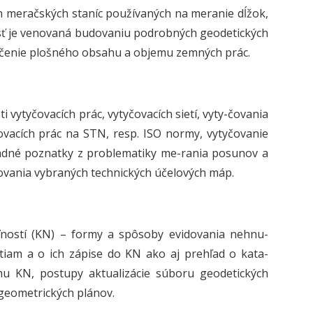
h meračských staníc používaných na meranie dĺžok,
sť je venovaná budovaniu podrobných geodetických
rčenie plošného obsahu a objemu zemných prác.
i vytyčovacích prác, vytyčovacích sietí, vyty-čovania
ovacích prác na STN, resp. ISO normy, vytyčovanie
kladné poznatky z problematiky me-rania posunov a
ovania vybraných technických účelových máp.
ností (KN) – formy a spôsoby evidovania nehnu-
tiam a o ich zápise do KN ako aj prehľad o kata-
mu KN, postupy aktualizácie súboru geodetických
 geometrických plánov.