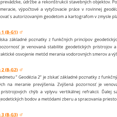
 prevádzke, údržbe a rekonštrukcii stavebných objektov. 
meracie, výpočtové a vytyčovacie práce v rovinnej geodéz
ovať s autorizovaným geodetom a kartografom v zmysle plat
 1 (B-G1)
íska základné poznatky z funkčných princípov geodetickýc
ozornosť je venovaná stabilite geodetických prístrojov a 
raktické osvojenie metód merania vodorovných smerov a vý
 2 (B-G2)
edmetu ” Geodézia 2” je získať základné poznatky z funkčný
ých na meranie prevýšenia. Zvýšená pozornosť je venovan
i prístrojových chýb a vplyvu vertikálnej refrakcii. Ďal
eodetických bodov a metódami zberu a spracovania priestor
 3 (B-G3)