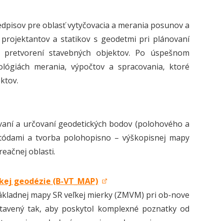
redpisov pre oblasť vytyčovacia a merania posunov a
 projektantov a statikov s geodetmi pri plánovaní
 a pretvorení stavebných objektov. Po úspešnom
lógiách merania, výpočtov a spracovania, ktoré
ktov.
vaní a určovaní geodetických bodov (polohového a
tódami a tvorba polohopisno – výškopisnej mapy
eačnej oblasti.
skej geodézie (B-VT_MAP)
Základnej mapy SR veľkej mierky (ZMVM) pri ob-nove
avený tak, aby poskytol komplexné poznatky od