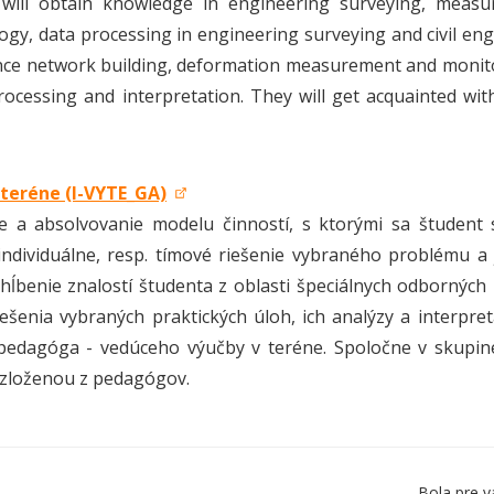
 will obtain knowledge in engineering surveying, measu
gy, data processing in engineering surveying and civil eng
nce network building, deformation measurement and monitor
rocessing and interpretation. They will get acquainted with
 teréne (I-VYTE_GA)
e a absolvovanie modelu činností, s ktorými sa študent 
individuálne, resp. tímové riešenie vybraného problému
ehĺbenie znalostí študenta z oblasti špeciálnych odbornýc
ešenia vybraných praktických úloh, ich analýzy a interpre
edagóga - vedúceho výučby v teréne. Spoločne v skupine
zloženou z pedagógov.
Bola pre v