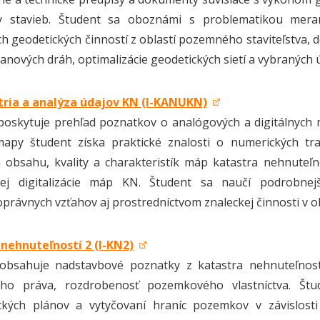
y stavieb. Študent sa oboznámi s problematikou mera
ch geodetických činností z oblastí pozemného staviteľstva
 lanových dráh, optimalizácie geodetických sietí a vybraných 
ria a analýza údajov KN (I-KANUKN)
oskytuje prehľad poznatkov o analógových a digitálnych 
py študent získa praktické znalosti o numerických transf
obsahu, kvality a charakteristík máp katastra nehnuteľno
ej digitalizácie máp KN. Študent sa naučí podrobne
právnych vzťahov aj prostredníctvom znaleckej činnosti v ob
nehnuteľností 2 (I-KN2)
obsahuje nadstavbové poznatky z katastra nehnuteľností
keho práva, rozdrobenosť pozemkového vlastníctva. Štu
ckých plánov a vytyčovaní hraníc pozemkov v závislosti