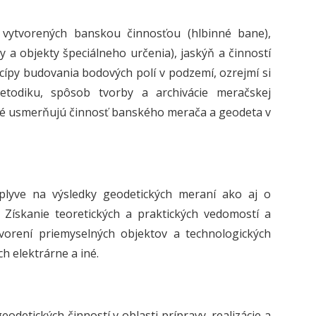
 vytvorených banskou činnosťou (hlbinné bane),
 objekty špeciálneho určenia), jaskýň a činností
ípy budovania bodových polí v podzemí, ozrejmí si
etodiku, spôsob tvorby a archivácie meračskej
ré usmerňujú činnosť banského merača a geodeta v
plyve na výsledky geodetických meraní ako aj o
 Získanie teoretických a praktických vedomostí a
orení priemyselných objektov a technologických
ch elektrárne a iné.
detických činností v oblasti prípravy, realizácie a