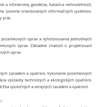
ie a inžinierskej geodézie, katastra nehnuteľností,
dne územne orientovaných informačných systémov.
y prác.
 pozemkových úprav a vyhotovovania jednotlivých
mkových úprav. Základné znalosti o projektovaní
ových úprav.
ných zariadení a opatrení. Vykonanie pozemkových
ia výstavby technických a ekologických opatrení,
ržba spoločných a verejných zaradení a opatrení.