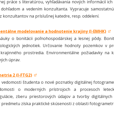
lnej práce s literatúrou, vyhľadávania nových informácií ich
dohľadom a vedením konzultanta. Vypracuje samostatnú 
z konzultantov na príslušnej katedre, resp. oddelení.
entálne modelovanie a hodnotenie krajiny (I-EMHK)
náuky o bonitácii poľnohospodárskej a lesnej pôdy. Bon
ologických jednotiek. Určovanie hodnoty pozemkov v pr
 krajinného prostredia. Environmentálne požiadavky na k
ých úprav.
etria 2 (I-FTG2)
 vedomosti študenta o nové poznatky digitálnej fotograme
domosti o moderných prístrojoch a procesoch leteck
gulácie, zberu priestorových údajov a tvorby digitálny
 predmetu získa praktické skúsenosti z oblasti fotogrametri