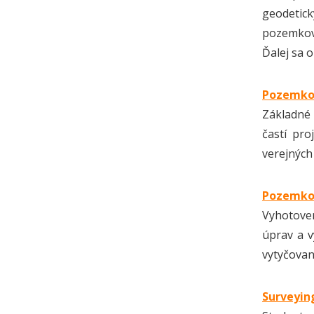
geodetick
pozemkov
Ďalej sa 
Pozemkov
Základné
častí pr
verejných
Pozemkov
Vyhotoven
úprav a v
vytyčovan
Surveyin