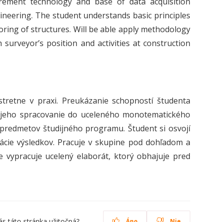
rement technology and base of data acquisition
ineering. The student understands basic principles
ing of structures. Will be able apply methodology
 surveyor’s position and activities at construction
stretne v praxi. Preukázanie schopností študenta
 a jeho spracovanie do uceleného monotematického
h predmetov študijného programu. Študent si osvojí
tácie výsledkov. Pracuje v skupine pod dohľadom a
 vypracuje ucelený elaborát, ktorý obhajuje pred
ás táto stránka užitočná?
Áno
Nie