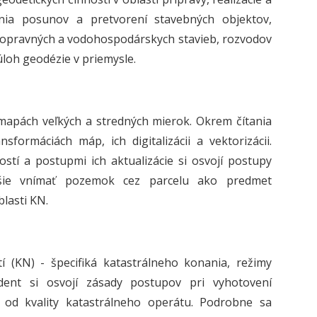
nia posunov a pretvorení stavebných objektov,
, dopravných a vodohospodárskych stavieb, rozvodov
úloh geodézie v priemysle.
mapách veľkých a stredných mierok. Okrem čítania
ormáciách máp, ich digitalizácii a vektorizácii.
stí a postupmi ich aktualizácie si osvojí postupy
jšie vnímať pozemok cez parcelu ako predmet
lasti KN.
 (KN) - špecifiká katastrálneho konania, režimy
dent si osvojí zásady postupov pri vyhotovení
 od kvality katastrálneho operátu. Podrobne sa