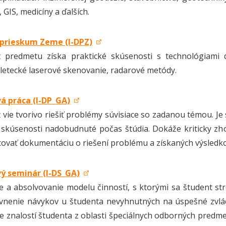
 GIS, medicíny a ďalších.
 prieskum Zeme (I-DPZ)
t predmetu získa praktické skúsenosti s technológiami
letecké laserové skenovanie, radarové metódy.
á práca (I-DP_GA)
 vie tvorivo riešiť problémy súvisiace so zadanou témou. Je 
 skúsenosti nadobudnuté počas štúdia. Dokáže kriticky zho
covať dokumentáciu o riešení problému a získaných výsledk
ý seminár (I-DS_GA)
e a absolvovanie modelu činností, s ktorými sa študent str
vnenie návykov u študenta nevyhnutných na úspešné zvlá
e znalostí študenta z oblasti špeciálnych odborných predm