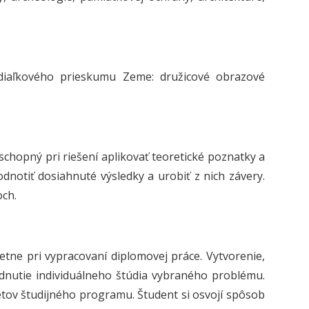
 diaľkového prieskumu Zeme: družicové obrazové
schopný pri riešení aplikovať teoretické poznatky a
dnotiť dosiahnuté výsledky a urobiť z nich závery.
och.
etne pri vypracovaní diplomovej práce. Vytvorenie,
dnutie individuálneho štúdia vybraného problému.
etov študijného programu. Študent si osvojí spôsob