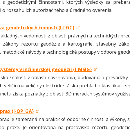
 s geodetickými činnosťami, ktorých výsledky sa preber
 o rozsahu ich autorizačného a úradného overenia.
va geodetických činností (I-LGC)
základných vedomostí z oblasti právnych a technických pre
 zákony rezortu geodézie a kartografie, stavebný zákon
e, metodické návody a technologické postupy v odbore geodé
ystémy v inžinierskej geodézii (I-MSIG)
íska znalosti z oblasti navrhovania, budovania a prevádzky
h veličín na veličiny elektrické. Získa prehľad o klasifikácii 
dmetu získa poznatky z oblasti 3D meracích systémov využívan
prax (I-OP_GA)
rax je zameraná na praktické odborné činnosti a výkony, s
o praxe. Je orientovaná na pracoviská rezortu geodézie