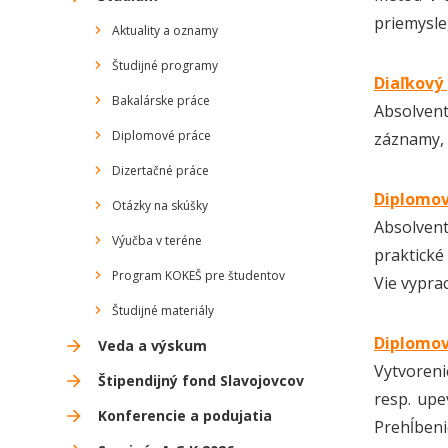
priemysle,
Aktuality a oznamy
Študijné programy
Diaľkový
Bakalárske práce
Absolven
Diplomové práce
záznamy, 
Dizertačné práce
Diplomov
Otázky na skúšky
Absolvent
Výučba v teréne
praktické
Program KOKEŠ pre študentov
Vie vypra
Študijné materiály
Diplomov
Veda a výskum
Vytvoreni
Štipendijný fond Slavojovcov
resp. upe
Konferencie a podujatia
Prehĺbeni