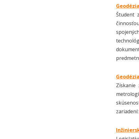
Geodézia
Študent 
činnosťou
spojených
technoló
dokumentá
predmetne
Geodézia 
Získanie
metrologi
skúsenos
zariadení:
Inžiniers
Legislatí