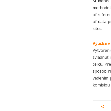
Students
methodolo
of refere
of data p
sites.
Výučba v
Vytvoreni
zvládnuť 
celku. Pr
spôsob ri
vedením p
komisiou 