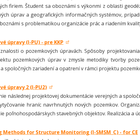
ých firiem. Študent sa oboznámi s výkonmi z oblasti geodéz
ých úprav a geografických informačných systémov, prípa
oboznámi s problematikou organizácie prác a riadením kvalit
é úpravy (I-PU) - pre KKP
 znalosti o pozemkových úpravách. Spôsoby projektovania
ojektu pozemkových úprav v zmysle metodiky tvorby poze
 a spoločných zariadení a opatrení v rámci projektu pozemk
é úpravy 2 (I-PU2)
ie následnej projektovej dokumentácie verejných a spoloč
ytyčovanie hraníc navrhnutých nových pozemkov. Organizác
ie poľnohospodárskych stavebných objektov. Realizácia a úd
g Methods for Structure Monitoring (I-SMSM_C) - for CE