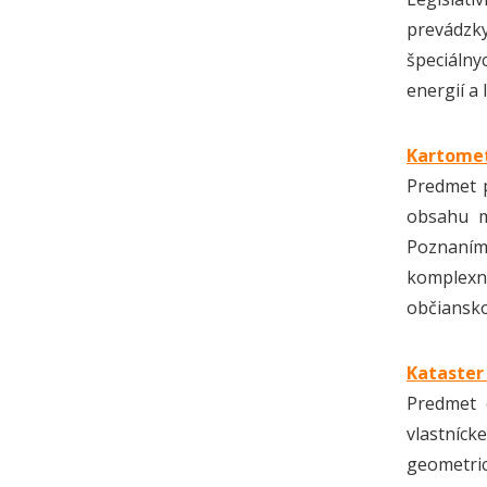
prevádzk
špeciálny
energií a
Kartomet
Predmet p
obsahu ma
Poznaním 
komplexn
občiansko
Kataster 
Predmet 
vlastníc
geometri