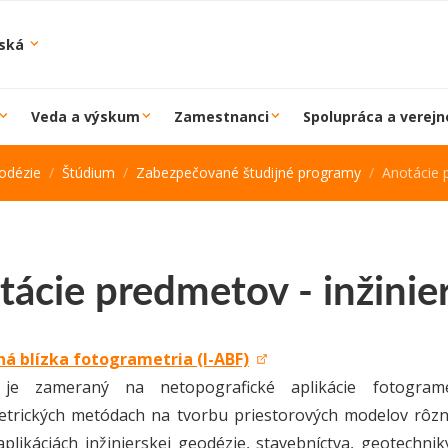
iská
Veda a výskum
Zamestnanci
Spolupráca a verejn
odézie
Štúdium
Zabezpečované študijné programy
Anotácie 
tácie predmetov - inžinie
ná blízka fotogrametria (I-ABF)
je zameraný na netopografické aplikácie fotogram
trických metódach na tvorbu priestorových modelov rôzn
plikáciách inžinierskej geodézie, stavebníctva, geotechnik