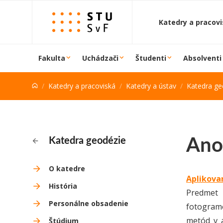
Prejsť na obsah
Katedry a pracov
Fakulta
Uchádzači
Študenti
Absolventi
Katedry a pracoviská
Katedry a ústav
Katedra ge
Ano
Katedra geodézie
O katedre
Aplikova
História
Predmet 
Personálne obsadenie
fotograme
metód v a
Štúdium