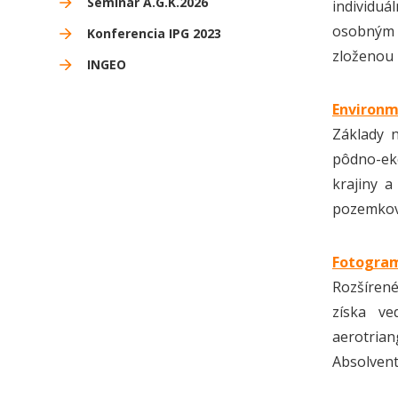
Seminár A.G.K.2026
individuá
osobným 
Konferencia IPG 2023
zloženou 
INGEO
Environm
Základy 
pôdno-ek
krajiny a
pozemkov
Fotogram
Rozšírené
získa ve
aerotrian
Absolvent