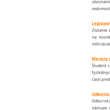
oboznámi
vedomosti
Legislatí
Získanie 
na nosné
inštrukci
Meracie s
Študent z
fyzikálnyc
časti pre
Odborná 
Odborná p
nástupe d