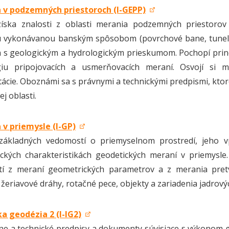
 v podzemných priestoroch (I-GEPP)
získa znalosti z oblasti merania podzemných priestorov
 vykonávanou banským spôsobom (povrchové bane, tunely a
 s geologickým a hydrologickým prieskumom. Pochopí princ
giu pripojovacích a usmerňovacích meraní. Osvojí si m
cie. Oboznámi sa s právnymi a technickými predpismi, kto
j oblasti.
v priemysle (I-GP)
 základných vedomostí o priemyselnom prostredí, jeho v
ckých charakteristikách geodetických meraní v priemysle.
tí z meraní geometrických parametrov a z merania pretv
 žeriavové dráhy, rotačné pece, objekty a zariadenia jadrový
ka geodézia 2 (I-IG2)
vne a technické predpisy a dokumenty súvisiace s výkonom geo