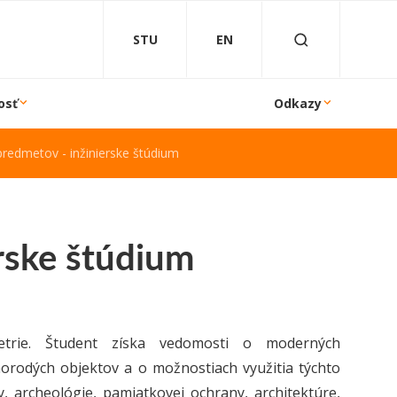
STU
EN
osť
Odkazy
predmetov - inžinierske štúdium
rske štúdium
etrie. Študent získa vedomosti o moderných
orodých objektov a o možnostiach využitia týchto
y, archeológie, pamiatkovej ochrany, architektúre,