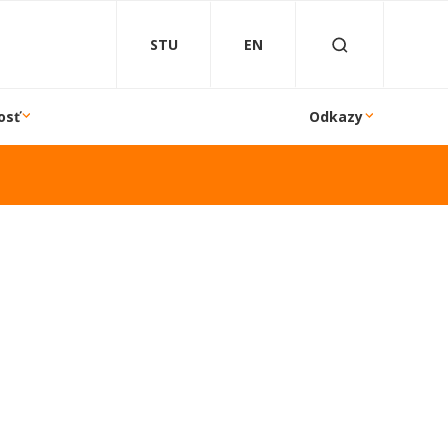
STU
EN
osť
Odkazy