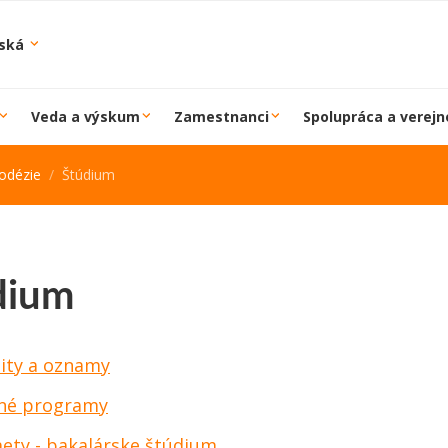
iská
Veda a výskum
Zamestnanci
Spolupráca a verejn
odézie
Štúdium
dium
lity a oznamy
jné programy
ety - bakalárske štúdium