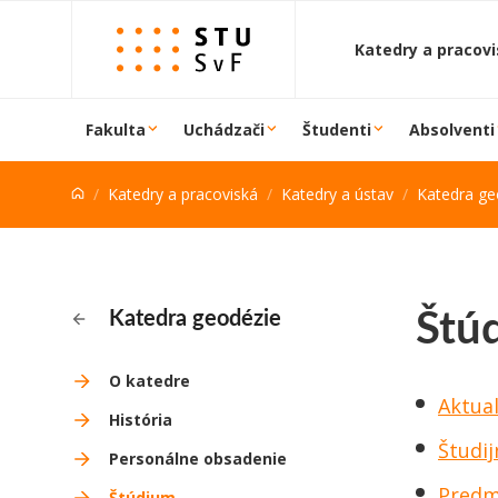
Prejsť na obsah
Katedry a pracov
Fakulta
Uchádzači
Študenti
Absolventi
Katedry a pracoviská
Katedry a ústav
Katedra ge
Štú
Katedra geodézie
O katedre
Aktua
História
Študi
Personálne obsadenie
Predm
Štúdium