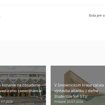
Bola pre v
Ť
 konanie na obsadenie
V Smolenickom krase začala
 vedúceho zamestnanca:
výstavba altánku z dielne
...
študentov SvF STU
1.07.2026
Pridané 20.07.2026