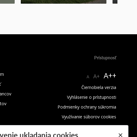
Prístupnosť
A++
um
A+
A
ť
Čiernobiela verzia
ancov
Vyhlásenie o prístupnosti
tov
Podmienky ochrany súkromia
Využívanie súborov cookies
venie ukladania cookies