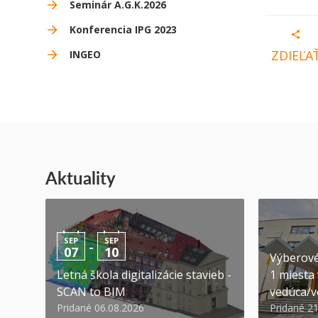
Seminár A.G.K.2026
Konferencia IPG 2023
ZDIEĽA
INGEO
Aktuality
SEP
SEP
-
07
10
Výberové
Letná škola digitalizácie stavieb -
1 miesta
SCAN to BIM
vedúca/ve
Pridané 06.08.2026
Pridané 2