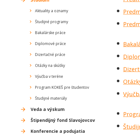
Predme
Aktuality a oznamy
Študijné programy
Predm
Bakalárske práce
Bakal
Diplomové práce
Dizertačné práce
Diplo
Otázky na skúšky
Dizer
Výučba v teréne
Otázk
Program KOKEŠ pre študentov
Výučb
Študijné materiály
Veda a výskum
Progr
Štipendijný fond Slavojovcov
Študij
Konferencie a podujatia