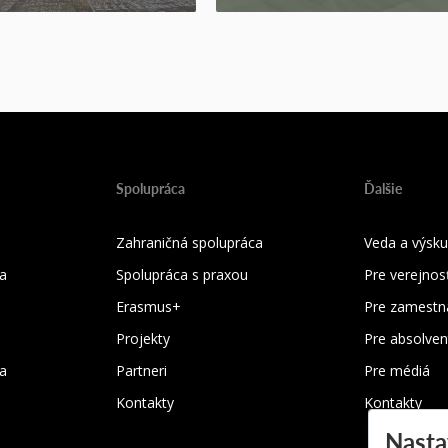
Spolupráca
Ďalšie
Zahraničná spolupráca
Veda a výsk
a
Spolupráca s praxou
Pre verejnos
Erasmus+
Pre zamestn
Projekty
Pre absolven
ka
Partneri
Pre médiá
Kontakty
Kontakty
Nasta