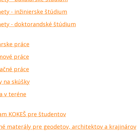
ty - inžinierske štúdium
ety - doktorandské štúdium
árske práce
mové práce
tačné práce
y na skúšky
a v teréne
am KOKEŠ pre študentov
né materály pre geodetov, architektov a krajinárov