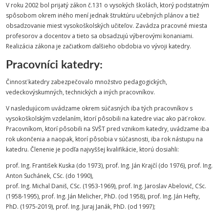
V roku 2002 bol prijatý zákon č.131 o vysokých školách, ktorý podstatným
spôsobom okrem iného mení jednak štruktúru učebných plánov a tiež
obsadzovanie miest vysokoškolských učiteľov. Zavádza pracovné miesta
profesorov a docentov a tieto sa obsadzujú výberovými konaniami.
Realizácia zákona je začiatkom ďalšieho obdobia vo vývoji katedry.
Pracovníci katedry:
Činnosť katedry zabezpečovalo množstvo pedagogických,
vedeckovýskumných, technických a iných pracovníkov.
V nasledujúcom uvádzame okrem súčasných iba tých pracovníkov s
vysokoškolským vzdelaním, ktorí pôsobili na katedre viac ako päť rokov.
Pracovníkom, ktorí pôsobili na SVŠT pred vznikom katedry, uvádzame iba
rok ukončenia a naopak, ktorí pôsobia v súčasnosti, iba rok nástupu na
katedru. Členenie je podľa najvyššej kvalifikácie, ktorú dosiahli:
prof. Ing. František Kuska (do 1973), prof. Ing. Ján Krajčí (do 1976), prof. Ing.
Anton Suchánek, CSc. (do 1990),
prof. Ing. Michal Daniš, CSc. (1953-1969), prof. Ing. Jaroslav Abelovič, CSc.
(1958-1995), prof. Ing. Ján Melicher, PhD. (od 1958), prof. Ing. Ján Hefty,
PhD. (1975-2019), prof. Ing. Juraj Janák, PhD. (od 1997);