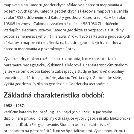
mapovania na Katedru geodetických základov a Katedru mapovania a
pozemkových úprav. Katedra geodetických základov a mapovania vznikla
v roku 1952 odčlenením od Katedry geodézie. Katedra vznikla v šk. roku
1950/51 v zmysle Zákona o vysokých školách č.58/1950 Zb. zlúčením
vtedajších siedmich ústavov. Katedra geodézie zabezpečovala študijný
odbor zememeračského inžinierstva. V roku 1956 sa Katedra geodetických
základov a mapovania rozčlenila na Katedru geodetických základov a
Katedru mapovania a pozemkových úprav.
Vývoj katedry možno rozčleniť na tri obdobia, ktoré charakterizujú
parametre pedagogické, výskumné a kádrové. Charakteristickým znakom
je, že v celom období katedra zabezpečuje študijné (jadrové) disciplíny
teoretickej a sférickej geodézie, ako sú: Teória chýb, Geodetické siete,
Vyššia geodézia, Fyzikálna geodézia a Geodetická astronómia.
Základná charakteristika období:
1952 - 1957:
Vedúcim katedry bol prof. Ing. Ján Krajčí (do r. 1958). K jadrovým
disciplínam pribudli disciplíny odrážajúce vývoj v geodézii ako Elektronické
meranie dĺžok a Programovanie. Štúdium bolo charakteristické
prechodom na päťročné štúdium so špecializáciami. Významnou črtou i