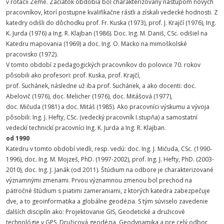
v rotácii Zeme. Začiatok obdobia bol charakterizovaný nástupom nových
pracovníkov, ktorí postupne kvalifikačne rástli a získali vedecké hodnosti. Z
katedry odišli do dôchodku prof. Fr. Kuska (1973), prof. J. Krajčí (1976), Ing.
K. Jurda (1976) a Ing. R. Klajban (1986). Doc. Ing. M. Daniš, CSc. odišiel na
Katedru mapovania (1969) a doc. Ing. O. Macko na mimoškolské
pracovisko (1972).
V tomto období z pedagogických pracovníkov do polovice 70. rokov
pôsobili ako profesori: prof. Kuska, prof. Krajčí,
prof. Suchánek, následne už iba prof. Suchánek, a ako docenti: doc.
Abelovič (1976), doc. Melicher (1976), doc. Mitášová (1977),
doc. Mičuda (1981) a doc. Mitáš (1985). Ako pracovníci výskumu a vývoja
pôsobili: Ing. J. Hefty, CSc. (vedecký pracovník I.stupňa) a samostatní
vedeckí technickí pracovníci Ing. K. Jurda a Ing. R. Klajban.
od 1990
Katedru v tomto období viedli, resp. vedú: doc. Ing. J. Mičuda, CSc. (1990-
1996), doc. Ing. M. Mojzeš, PhD. (1997-2002), prof. Ing. J. Hefty, PhD. (2003-
2010), doc. Ing. J. Janák (od 2011). Štúdium na odbore je charakterizované
významnými zmenami. Prvou významnou zmenou bol prechod na
päťročné štúdium s piatimi zameraniami, z ktorých katedra zabezpečuje
dve, a to geoinformatika a globálne geodézia. S tým súviselo zavedenie
ďalších disciplín ako: Projektovanie GIS, Geodetické a družicové
technológie v GPS, Družicová geodézia, Geodynamika a pre celý odbor