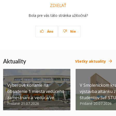
ZDIEĽAŤ
Bola pre vás táto stránka užitočná?
Áno
Nie
Aktuality
Všetky aktuality
Výberové konanie na
V Smolenickom kra
obsadenie 1 miesta vedúceho
výstavba altánku z
zamestnanca: vedúca/ve...
študentov SvF ST
Pridané 21.07.2026
Pridané 20.07.2026