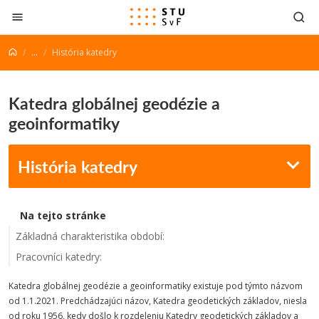
Prejsť na obsah
...
História katedry
Katedra globálnej geodézie a
geoinformatiky
História katedry
Na tejto stránke
Základná charakteristika období:
Pracovníci katedry:
Katedra globálnej geodézie a geoinformatiky existuje pod týmto názvom
od 1.1.2021. Predchádzajúci názov, Katedra geodetických základov, niesla
od roku 1956, kedy došlo k rozdeleniu Katedry geodetických základov a