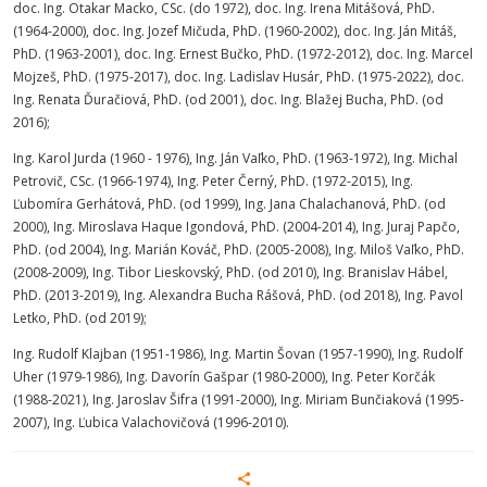
doc. Ing. Otakar Macko, CSc. (do 1972), doc. Ing. Irena Mitášová, PhD.
(1964-2000), doc. Ing. Jozef Mičuda, PhD. (1960-2002), doc. Ing. Ján Mitáš,
PhD. (1963-2001), doc. Ing. Ernest Bučko, PhD. (1972-2012), doc. Ing. Marcel
Mojzeš, PhD. (1975-2017), doc. Ing. Ladislav Husár, PhD. (1975-2022), doc.
Ing. Renata Ďuračiová, PhD. (od 2001), doc. Ing. Blažej Bucha, PhD. (od
2016);
Ing. Karol Jurda (1960 - 1976), Ing. Ján Vaľko, PhD. (1963-1972), Ing. Michal
Petrovič, CSc. (1966-1974), Ing. Peter Černý, PhD. (1972-2015), Ing.
Ľubomíra Gerhátová, PhD. (od 1999), Ing. Jana Chalachanová, PhD. (od
2000), Ing. Miroslava Haque Igondová, PhD. (2004-2014), Ing. Juraj Papčo,
PhD. (od 2004), Ing. Marián Kováč, PhD. (2005-2008), Ing. Miloš Vaľko, PhD.
(2008-2009), Ing. Tibor Lieskovský, PhD. (od 2010), Ing. Branislav Hábel,
PhD. (2013-2019), Ing. Alexandra Bucha Rášová, PhD. (od 2018), Ing. Pavol
Letko, PhD. (od 2019);
Ing. Rudolf Klajban (1951-1986), Ing. Martin Šovan (1957-1990), Ing. Rudolf
Uher (1979-1986), Ing. Davorín Gašpar (1980-2000), Ing. Peter Korčák
(1988-2021), Ing. Jaroslav Šifra (1991-2000), Ing. Miriam Bunčiaková (1995-
2007), Ing. Ľubica Valachovičová (1996-2010).