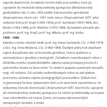
napriek skutočnosti, že katedru tvorilo málo pracovníkov, bolo jej
zapojenie do medzinárodnej vedeckej spolupráce (Medzinárodný
geofyzikálny rok). V roku 1956 vzniklo Astronomicko-geodetické
observatórium, ktoré od r. 1957 malo názov Observatórium SVŠT. Jeho
vedúcimi boli prof. Krajčí (1956-1959), prof. Suchánek (1959-1964), doc.
Macko (1964-1969), prof. Melicher (1970-1989). Na katedre pôsobili ako
profesori: prof. Ing. Krajčí, prof. Ing. Mikuša, prof. Ing. Kuska.
1958 - 1989:
Katedru v tomto období viedli: prof. Ing. Anton Suchánek, CSc. (1958-1979)
a doc. Ing. Irena Mitášová, CSc. (1980-1989). Študijné plány boli dopĺňané
najmä disciplínami ako sú Kozmická geodézia, Teória systémov a
automatizácia v geodézii a kartografii. Začiatkom osemdesiatych rokov v
dôsledku nového vysokoškolského zákona nastal postupný prechod z
päťročného štúdia na štvorročné. To viedlo k spájaniu uvedených disciplín,
resp. ich redukcii. Od začiatku sedemdesiatych rokov sa stal výskum
pracovnou súčasťou náplne pedagogických pracovníkov. Výskum bol
organizovaný formou výskumných úloh a ich ukončenie oponentúrou. Vo
výskumnej činnosti dominovalo Observatórium SVŠT, ktoré bolo zapojené
do medzinárodnej vedeckej spolupráce na riešení problematiky určovania
času odvodeného od rotácie Zeme, určovania astronomických
zemepisných súradníc a zmien