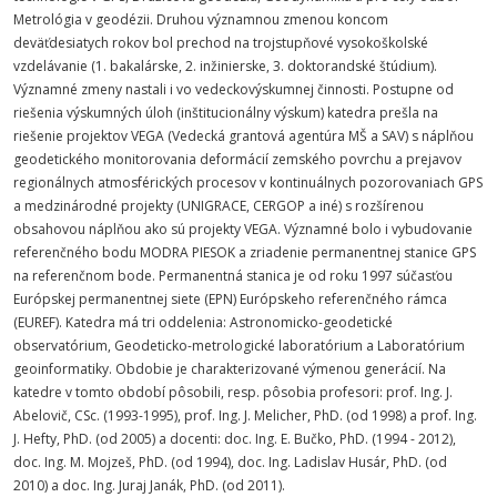
Metrológia v geodézii. Druhou významnou zmenou koncom
deväťdesiatych rokov bol prechod na trojstupňové vysokoškolské
vzdelávanie (1. bakalárske, 2. inžinierske, 3. doktorandské štúdium).
Významné zmeny nastali i vo vedeckovýskumnej činnosti. Postupne od
riešenia výskumných úloh (inštitucionálny výskum) katedra prešla na
riešenie projektov VEGA (Vedecká grantová agentúra MŠ a SAV) s náplňou
geodetického monitorovania deformácií zemského povrchu a prejavov
regionálnych atmosférických procesov v kontinuálnych pozorovaniach GPS
a medzinárodné projekty (UNIGRACE, CERGOP a iné) s rozšírenou
obsahovou náplňou ako sú projekty VEGA. Významné bolo i vybudovanie
referenčného bodu MODRA PIESOK a zriadenie permanentnej stanice GPS
na referenčnom bode. Permanentná stanica je od roku 1997 súčasťou
Európskej permanentnej siete (EPN) Európskeho referenčného rámca
(EUREF). Katedra má tri oddelenia: Astronomicko-geodetické
observatórium, Geodeticko-metrologické laboratórium a Laboratórium
geoinformatiky. Obdobie je charakterizované výmenou generácií. Na
katedre v tomto období pôsobili, resp. pôsobia profesori: prof. Ing. J.
Abelovič, CSc. (1993-1995), prof. Ing. J. Melicher, PhD. (od 1998) a prof. Ing.
J. Hefty, PhD. (od 2005) a docenti: doc. Ing. E. Bučko, PhD. (1994 - 2012),
doc. Ing. M. Mojzeš, PhD. (od 1994), doc. Ing. Ladislav Husár, PhD. (od
2010) a doc. Ing. Juraj Janák, PhD. (od 2011).