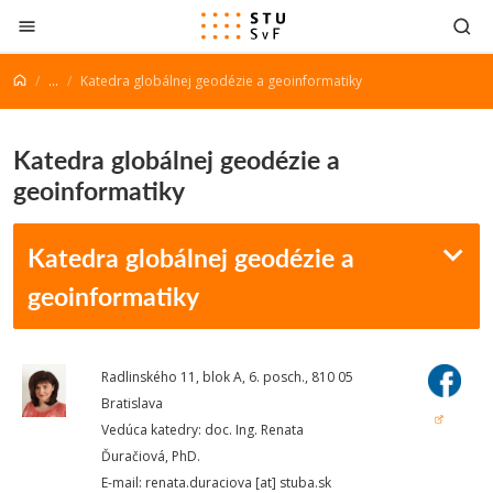
Prejsť na obsah
...
Katedra globálnej geodézie a geoinformatiky
Katedra globálnej geodézie a
geoinformatiky
Katedra globálnej geodézie a
geoinformatiky
Radlinského 11, blok A, 6. posch., 810 05
Bratislava
Vedúca katedry: doc. Ing. Renata
Ďuračiová, PhD.
E-mail: renata.duraciova [at] stuba.sk