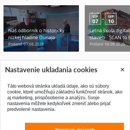
SEP
SEP
-
07
10
Náš odborník o historicky
Letná škola digital
nízkej hladine Dunaja
stavieb - SCAN to
Pridané 07.08.2026
Pridané 06.08.2026
Nastavenie ukladania cookies
Táto webová stránka ukladá údaje, ako sú súbory
SPÄŤ NA VRCH
cookie, ktoré umožňujú základnú funkčnosť stránok, ako
aj marketing, prispôsobenie a analýzu. Svoje
nastavenia môžete kedykoľvek zmeniť alebo prijať
predvolené nastavenia.
Spravovať možnosti