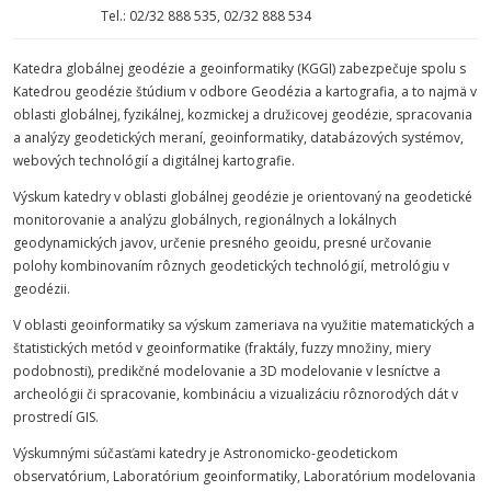
Tel.: 02/32 888 535, 02/32 888 534
Katedra globálnej geodézie a geoinformatiky (KGGI) zabezpečuje spolu s
Katedrou geodézie štúdium v odbore Geodézia a kartografia, a to najmä v
oblasti globálnej, fyzikálnej, kozmickej a družicovej geodézie, spracovania
a analýzy geodetických meraní, geoinformatiky, databázových systémov,
webových technológií a digitálnej kartografie.
Výskum katedry v oblasti globálnej geodézie je orientovaný na geodetické
monitorovanie a analýzu globálnych, regionálnych a lokálnych
geodynamických javov, určenie presného geoidu, presné určovanie
polohy kombinovaním rôznych geodetických technológií, metrológiu v
geodézii.
V oblasti geoinformatiky sa výskum zameriava na využitie matematických a
štatistických metód v geoinformatike (fraktály, fuzzy množiny, miery
podobnosti), predikčné modelovanie a 3D modelovanie v lesníctve a
archeológii či spracovanie, kombináciu a vizualizáciu rôznorodých dát v
prostredí GIS.
Výskumnými súčasťami katedry je Astronomicko-geodetickom
observatórium, Laboratórium geoinformatiky, Laboratórium modelovania